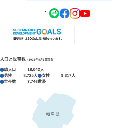
人口と世帯数
（2026年8月1日現在）
総人口
18,042人
男性
8,725人
女性
9,317人
世帯数
7,746世帯