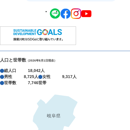
人口と世帯数
（2026年8月1日現在）
総人口
18,042人
男性
8,725人
女性
9,317人
世帯数
7,746世帯