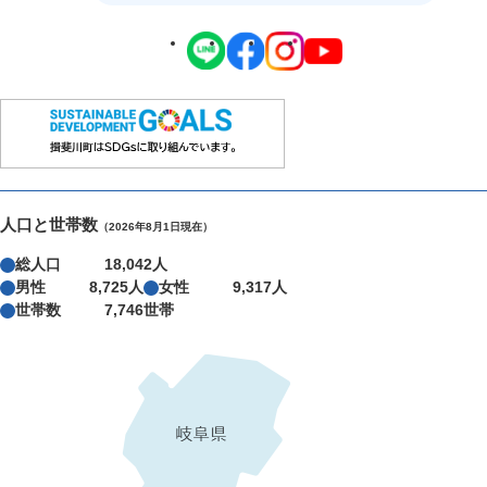
人口と世帯数
（2026年8月1日現在）
総人口
18,042人
男性
8,725人
女性
9,317人
世帯数
7,746世帯