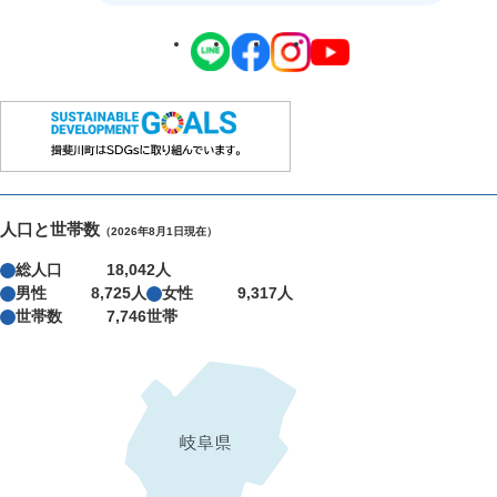
人口と世帯数
（2026年8月1日現在）
総人口
18,042人
男性
8,725人
女性
9,317人
世帯数
7,746世帯