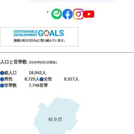
人口と世帯数
（2026年8月1日現在）
総人口
18,042人
男性
8,725人
女性
9,317人
世帯数
7,746世帯