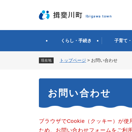
ペ
ー
ジ
の
先
頭
くらし・手続き
子育て・
で
す
。
トップページ
>
お問い合わせ
現在地
本
お問い合わせ
文
ブラウザでCookie（クッキー）が
ため、お問い合わせフォームをご利