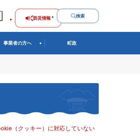
検索
防災
情報
事業者の方へ
町政
okie（クッキー）に対応していない