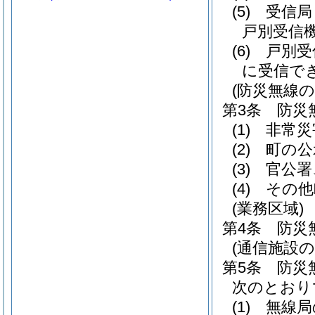
(5)
受信局
戸別受信
(6)
戸別受
に受信で
(防災無線の
第3条
防災
(1)
非常災
(2)
町の公
(3)
官公署
(4)
その他
(業務区域)
第4条
防災
(通信施設の
第5条
防災
次のとおり
(1)
無線局