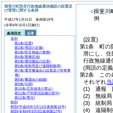
揖斐川町防災行政無線通信施設の設置及
び管理に関する条例
○揖斐川
例
平成17年1月31日 条例第18号
(令和4年10月1日施行)
条項目次
沿革
(設置)
本則
第1条
(設置)
第1条
町の
第2条
(用語の定義)
第3条
(防災無線の業務)
滑にし、住
第4条
(業務区域)
行政無線通
第5条
(通信施設の設置)
第6条
(統制局及び遠隔制御局)
(用語の定義
第7条
(運営審議会の設置及び所掌事
第2条
この
務)
第8条
(審議会の組織)
それぞれ
当
第9条
(任期)
(1)
通報 
第10条
(広告放送の禁止)
第11条
(戸別受信設備の貸与)
(2)
無線局
第12条
(委任)
(3)
統制局
附則
附則
(平成26年3月13日条例第18号)
(4)
遠隔制
附則
(令和4年9月9日条例第17号)