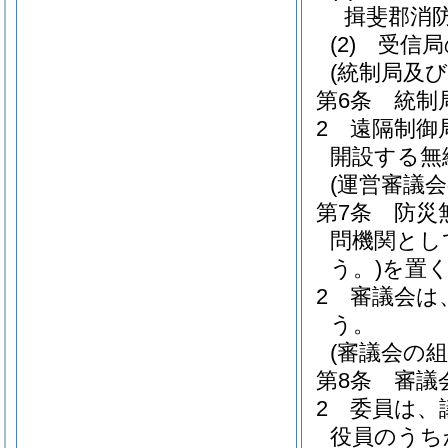
揖斐郡消
(2)
受信局
(統制局及び
第6条
統制
2
遠隔制御
開設する無
(運営審議
第7条
防災
問機関とし
う。)
を置
2
審議会は
う。
(審議会の組
第8条
審議
2
委員は、
役員のうち