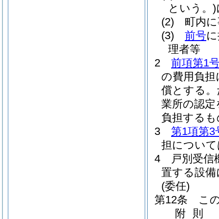
という。)
(2)
町内に
(3)
前号
に
理者等
2
前項第1
の費用負担
償とする。
業所の認定
負担するも
3
第1項第3
担について
4
戸別受信
置する設備
(委任)
第12条
こ
附
則