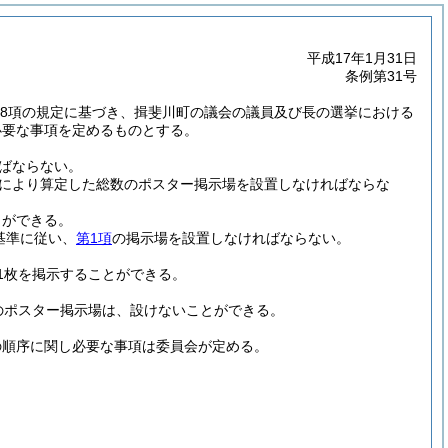
平成17年1月31日
条例第31号
2第8項の規定に基づき、揖斐川町の議会の議員及び長の選挙における
必要な事項を定めるものとする。
ばならない。
定により算定した総数のポスター掲示場を設置しなければならな
とができる。
基準に従い、
第1項
の掲示場を設置しなければならない。
1枚を掲示することができる。
のポスター掲示場は、設けないことができる。
の順序に関し必要な事項は委員会が定める。