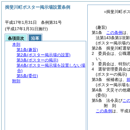
揖斐川町ポスター掲示場設置条例
○揖斐川町ポ
平成17年1月31日 条例第31号
(趣旨)
(平成17年1月31日施行)
第1条
この条例
は
法第143条第1項
条項目次
沿革
(ポスター掲示場の
本則
第2条
揖斐川町選
第1条
(趣旨)
2
委員会は、公職
第2条
(ポスター掲示場の設置)
い。
第3条
(ポスターの掲示)
3
委員会は、特別
第4条
(ポスター掲示場を設置しない場
4
選挙管理委員会は
合)
(ポスターの掲示)
第5条
(委任)
第3条
候補者は、
附則
(ポスター掲示場を
第4条
天災その他
(委任)
第5条
法令及び
こ
附
則
この条例
は、平成