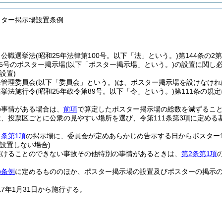
スター掲示場設置条例
、公職選挙法
(昭和25年法律第100号。以下「法」という。)
第144条の
第5号のポスター掲示場
(以下「ポスター掲示場」という。)
の設置に関し
設置)
挙管理委員会
(以下「委員会」という。)
は、ポスター掲示場を設けなけれ
選挙法施行令
(昭和25年政令第89号。以下「令」という。)
第111条の規
の事情がある場合は、
前項
で算定したポスター掲示場の総数を減ずるこ
、投票区ごとに公衆の見やすい場所を選び、令第111条第3項に定める
前条第1項
の掲示場に、委員会が定めあらかじめ告示する日からポスター
設置しない場合)
避けることのできない事故その他特別の事情があるときは、
第2条第1項
の条例
に定めるもののほか、ポスター掲示場の設置及びポスターの掲示
17年1月31日から施行する。