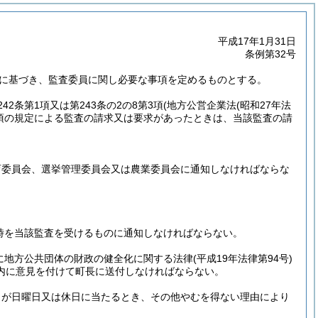
平成17年1月31日
条例第32号
定に基づき、監査委員に関し必要な事項を定めるものとする。
42条第1項又は第243条の2の8第3項
(地方公営企業法
(昭和27年法
1項の規定による監査の請求又は要求があったときは、当該監査の請
育委員会、選挙管理委員会又は農業委員会に通知しなければならな
日時を当該監査を受けるものに通知しなければならない。
並びに地方公共団体の財政の健全化に関する法律
(平成19年法律第94号)
以内に意見を付けて町長に送付しなければならない。
日が日曜日又は休日に当たるとき、その他やむを得ない理由により