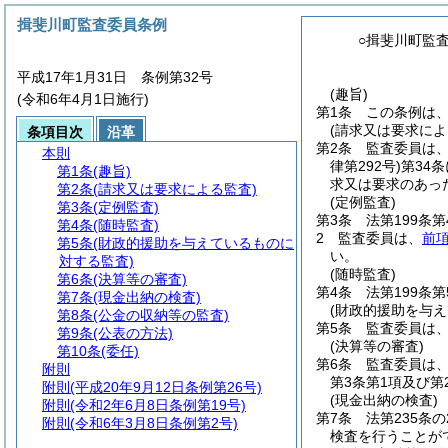
揖斐川町監査委員条例
○揖斐川町監
平成17年1月31日 条例第32号
(趣旨)
(令和6年4月1日施行)
第1条
この条例は
(請求又は要求によ
条項目次
沿革
第2条
監査委員は、法
本則
律第292号)
第34
第1条
(趣旨)
求又は要求のあっ
第2条
(請求又は要求による監査)
(定例監査)
第3条
(定例監査)
第3条
法第199条
第4条
(随時監査)
2
監査委員は、
前
第5条
(財政的援助を与えているものに
い。
対する監査)
(随時監査)
第6条
(決算等の審査)
第4条
法第199条
第7条
(現金出納の検査)
(財政的援助を与
第8条
(公金の収納等の監査)
第5条
監査委員は、
第9条
(公表の方法)
(決算等の審査)
第10条
(委任)
第6条
監査委員は、
附則
第3条第1項及び
附則
(平成20年9月12日条例第26号)
(現金出納の検査)
附則
(令和2年6月8日条例第19号)
第7条
法第235条
附則
(令和6年3月8日条例第2号)
検査を行うことが