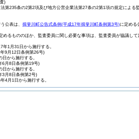
査)
法第235条の2第2項及び地方公営企業法第27条の2第1項の規定によ
。
行う公表は、
揖斐川町公告式条例
(平成17年揖斐川町条例第3号)
に定める
定めるもののほか、監査委員に関し必要な事項は、監査委員が協議して
7年1月31日から施行する。
0年9月12日
条例第26号)
の日から施行する。
年6月8日
条例第19号)
の日から施行する。
年3月8日
条例第2号)
6年4月1日から施行する。