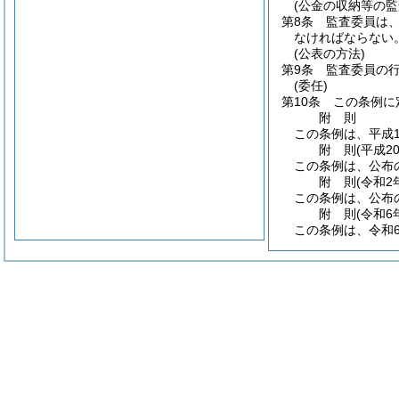
(公金の収納等の監
第8条
監査委員は、
なければならない
(公表の方法)
第9条
監査委員の
(委任)
第10条
この条例に
附
則
この条例は、平成1
附
則
(平成2
この条例は、公布
附
則
(令和2
この条例は、公布
附
則
(令和6
この条例は、令和