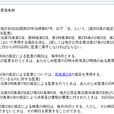
査委員条例
、地方自治法
(昭和22年法律第67号。以下「法」という。)
第202条の規
る監査)
第75条第1項、第98条第2項、第199条第6項、第235条の2第2項、第2
条において準用する場合を含む。)
若しくは地方公営企業法第27条の2第
た日から20日以内に監査に着手しなければならない。
第4項の規定による監査の期日は、毎年8月とする。
項
の監査を行うときは、あらかじめ監査の日時を町長及び関係のある教
第5項の規定による監査については、
前条第2項
の規定を準用する。
えているものに対する監査)
法第199条第7項の規定による監査を行うときは、あらかじめ監査の
法第233条第2項及び第241条第5項、地方公営企業法第30条第2項
第22条第1項の規定により決算及び書類が審査に付されたときは、15日
の2第1項の規定による検査の例日は、毎月25日とする。
ただし、その例
できないときは、その期日を変更することができる。