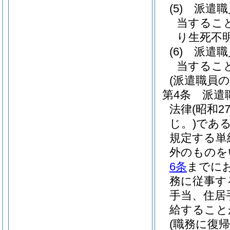
(5)
派遣職
当するこ
り生死不
(6)
派遣職
当するこ
(派遣職員の
第4条
派遣
法律
(昭和2
じ。)
であ
規定する単
外のものを
6条
までに
務に従事す
手当、住居
給すること
(職務に復