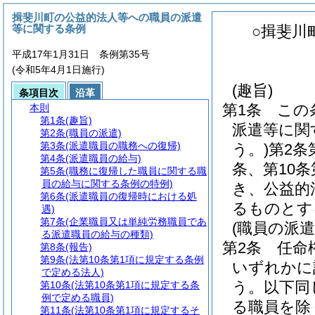
揖斐川町の公益的法人等への職員の派遣
等に関する条例
○揖斐川
平成17年1月31日 条例第35号
(令和5年4月1日施行)
(趣旨)
条項目次
沿革
第1条
この
本則
第1条
(趣旨)
派遣等に関
第2条
(職員の派遣)
第3条
(派遣職員の職務への復帰)
う。)
第2条
第4条
(派遣職員の給与)
条、第10
第5条
(職務に復帰した職員に関する職
員の給与に関する条例の特例)
き、公益的
第6条
(派遣職員の復帰時における処
るものとす
遇)
第7条
(企業職員又は単純労務職員であ
(職員の派遣
る派遣職員の給与の種類)
第2条
任命
第8条
(報告)
第9条
(法第10条第1項に規定する条例
いずれかに
で定める法人)
う。以下同
第10条
(法第10条第1項に規定する条
例で定める職員)
る職員を除
第11条
(法第10条第1項に規定するそ