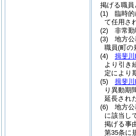
掲げる職員
(1)
臨時的
て任用さ
(2)
非常勤
(3)
地方公
職員
(町
(4)
揖斐川
より引き
定により
(5)
揖斐川
り異動期
延長され
(6)
地方公
に該当し
掲げる事
第35条