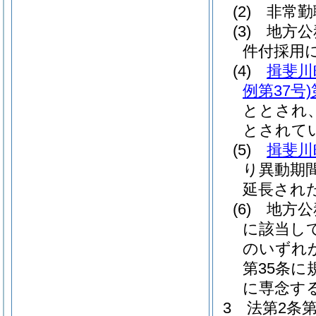
(2)
非常勤
(3)
地方公
件付採用
(4)
揖斐川
例第37号)
ととされ
とされて
(5)
揖斐川
り異動期
延長され
(6)
地方公
に該当し
のいずれ
第35条
に専念す
3
法第2条