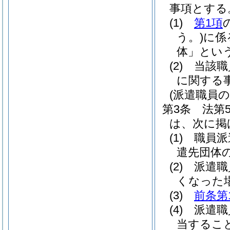
事項とする
(1)
第1項
う。)
に係
体」という
(2)
当該職
に関する
(派遣職員
第3条
法第
は、次に掲
(1)
職員派
遣先団体
(2)
派遣職
くなった
(3)
前条第
(4)
派遣職
当するこ