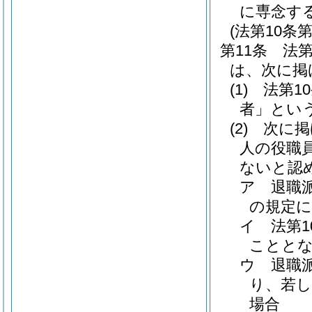
に専念す
(法第10
第11条
法
は、次に掲
(1)
法第1
者」という
(2)
次に掲
人の役職
ないと認
ア
退職
の規定
イ
法第
ことと
ウ
退職
り、若
場合