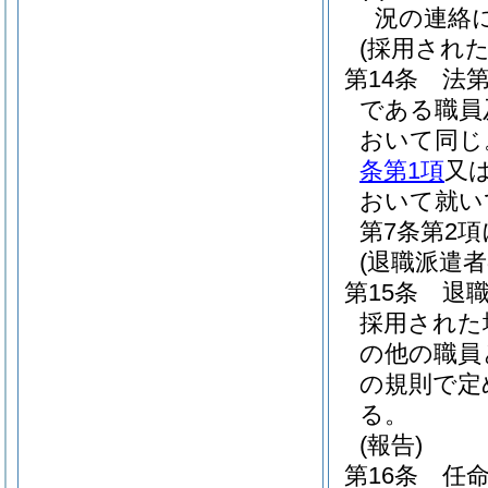
況の連絡
(採用され
第14条
法第
である職員
おいて同じ
条第1項
又
おいて就い
第7条第2
(退職派遣
第15条
退
採用された
の他の職員
の規則で定
る。
(報告)
第16条
任