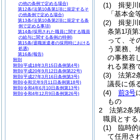
の他の条例で定める場合)
(1)
揖斐川
第12条
(法第10条第1項に規定するそ
「基本金
の他条例で定める場合)
第13条
(法第10条第2項に規定する条
(2)
揖斐川
例で定める事項)
条第1項
第14条
(採用された職員に関する職員
の給与に関する条例の特例)
って、そ
第15条
(退職派遣者の採用時における
う業務、
処遇)
第16条
(報告)
の事務若
附則
れる業務
附則
(平成18年3月15日条例第4号)
附則
(平成20年9月12日条例第22号)
(3)
法第2
附則
(平成27年3月16日条例第3号)
附則
(令和元年9月11日条例第18号)
議長に係
附則
(令和4年6月10日条例第13号)
(4)
前3号
附則
(令和4年12月9日条例第26号)
もの
2
法第2条
職員とする
(1)
臨時的
て任用さ