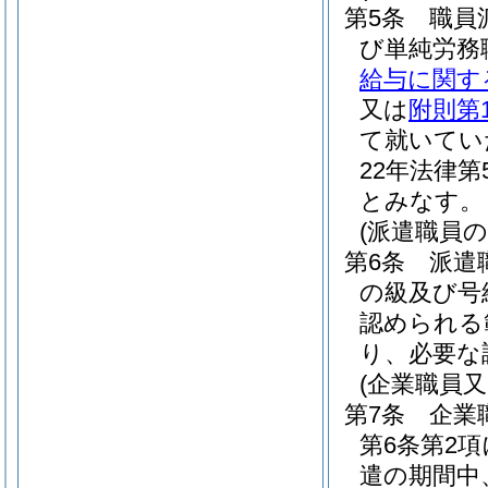
第5条
職員
び単純労務
給与に関す
又は
附則第
て就いてい
22年法律第5
とみなす。
(派遣職員
第6条
派遣
の級及び号
認められる
り、必要な
(企業職員
第7条
企業
第6条第2
遣の期間中