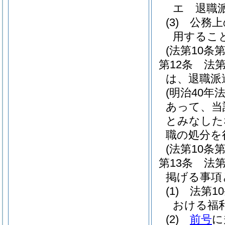
エ
退職
(3)
公務上
用するこ
(法第10
第12条
法
は、退職派
(明治40年法
あって、当
とみなした
職の処分を
(法第10条
第13条
法
掲げる事項
(1)
法第1
おける福
(2)
前号
に