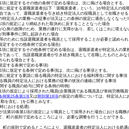
第1項に規定するその他の条例で定める場合は、次に掲げる場合とする。
2項に規定する退職派遣者
(以下「退職派遣者」という。)
が特定法人の役
合であって、退職派遣者を引き続き特定法人の役職員として在職させる
の特定法人の業務への従事が法又はこの条例の規定に適合しなくなった
第1項の規定により締結された取決めに反することとなった場合
が心身の故障のため、業務の遂行に支障があり、若しくはこれに堪えな
が刑事事件に関し起訴された場合
等のために当該退職派遣者を職員として採用することが必要と認められ
に規定するその他条例で定める場合)
第1項に規定するその他条例で定める場合は、退職派遣者が特定法人の業
合であって、当該退職派遣者が引き続き職員として在職したものとみな
められる場合とする。
に規定する条例で定める事項)
第2項に規定する条例で定める事項は、次に掲げる事項とする。
1項に規定する要請に係る職員の特定法人における福利厚生に関する事項
る職員の特定法人における業務の従事の状況の連絡に関する事項
に関する職員の給与に関する条例の特例)
第1項の規定により採用された職員
(企業職員である職員及び単純労務職
例第25条第1項
又は
附則第18項
の規定の適用については、特定法人に
勤を含む。)
を公務とみなす。
時における処遇)
が法第10条第1項の規定により職員として採用された場合における職務
て、町の規則で定めるところにより、必要な調整を行うことができる。
、町の規則で定めるところにより、退職派遣者の特定法人における処遇の