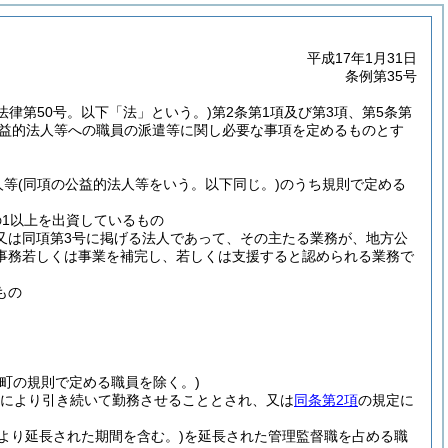
平成17年1月31日
条例第35号
年法律第50号。以下「法」という。)
第2条第1項及び第3項、第5条第
、公益的法人等への職員の派遣等に関し必要な事項を定めるものとす
人等
(同項の公益的法人等をいう。以下同じ。)
のうち規則で定める
の1以上を出資しているもの
又は同項第3号に掲げる法人であって、その主たる業務が、地方公
事務若しくは事業を補完し、若しくは支援すると認められる業務で
もの
(町の規則で定める職員を除く。)
により引き続いて勤務させることとされ、又は
同条第2項
の規定に
より延長された期間を含む。)
を延長された管理監督職を占める職