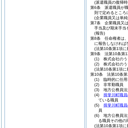
(派遣職員の復帰時
第6条
派遣職員が
則で定めるところ
(企業職員又は単
第7条
企業職員又
手当及び期末手当
(報告)
第8条
任命権者は
に報告しなければ
(法第10条第1項
第9条
法第10条第
(1)
株式会社のう
(2)
株式会社のう
(法第10条第1項
第10条
法第10条
(1)
臨時的に任用
(2)
非常勤職員
(3)
地方公務員法
(4)
揖斐川町職員
ている職員
(5)
揖斐川町職員
員
(6)
地方公務員法
る職員その他の
(法第10条第1項