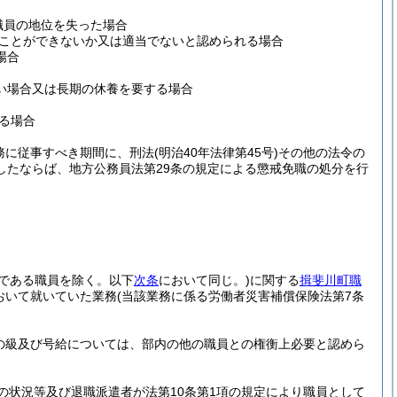
職員の地位を失った場合
ことができないか又は適当でないと認められる場合
場合
い場合又は長期の休養を要する場合
る場合
務に従事すべき期間に、刑法
(明治40年法律第45号)
その他の法令の
したならば、地方公務員法第29条の規定による懲戒免職の処分を行
員である職員を除く。以下
次条
において同じ。)
に関する
揖斐川町職
おいて就いていた業務
(当該業務に係る労働者災害補償保険法第7条
の級及び号給については、部内の他の職員との権衡上必要と認めら
状況等及び退職派遣者が法第10条第1項の規定により職員として