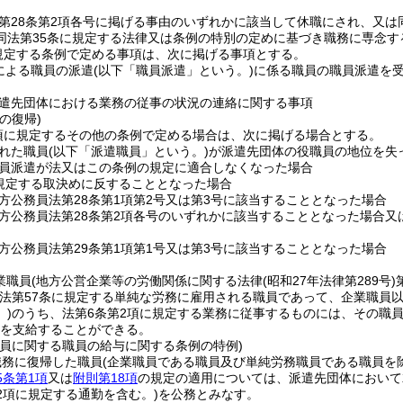
第28条第2項各号に掲げる事由のいずれかに該当して休職にされ、又は
同法第35条に規定する法律又は条例の特別の定めに基づき職務に専念す
規定する条例で定める事項は、次に掲げる事項とする。
による職員の派遣
(以下「職員派遣」という。)
に係る職員の職員派遣を
遣先団体における業務の従事の状況の連絡に関する事項
の復帰)
1項に規定するその他の条例で定める場合は、次に掲げる場合とする。
れた職員
(以下「派遣職員」という。)
が派遣先団体の役職員の地位を失
員派遣が法又はこの条例の規定に適合しなくなった場合
規定する取決めに反することとなった場合
方公務員法第28条第1項第2号又は第3号に該当することとなった場合
方公務員法第28条第2項各号のいずれかに該当することとなった場合
方公務員法第29条第1項第1号又は第3号に該当することとなった場合
業職員
(地方公営企業等の労働関係に関する法律
(昭和27年法律第289号)
員法第57条に規定する単純な労務に雇用される職員であって、企業職員以
)
のうち、法第6条第2項に規定する業務に従事するものには、その職
以内を支給することができる。
職員に関する職員の給与に関する条例の特例)
職務に復帰した職員
(企業職員である職員及び単純労務職員である職員を除
5条第1項
又は
附則第18項
の規定の適用については、派遣先団体において
2項に規定する通勤を含む。)
を公務とみなす。