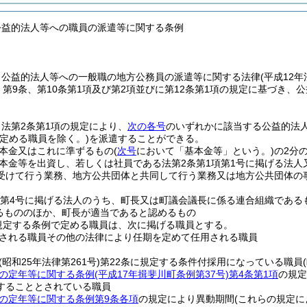
公益的法人等への職員の派遣等に関する条例
、公益的法人等への一般職の地方公務員の派遣等に関する法律
(平成12
、第9条、第10条第1項及び第2項並びに第12条第1項の規定に基づき
法第2条第1項の規定により、
次の各号
のいずれかに該当する公益的法
定める職員を除く。)
を派遣することができる。
本金又はこれに準ずるもの
(
次号
において「基本金等」という。)
の2分
本金等を出資し、若しくは社員である法第2条第1項第1号に掲げる法人
受けて行う業務、地方公共団体と共同して行う業務又は地方公共団体の
項第4号に掲げる法人のうち、町長又は町議会議長に係る連合組織である
るもののほか、町長が適当であると認めるもの
規定する条例で定める職員は、次に掲げる職員とする。
される職員その他の法律により任期を定めて任用される職員
(昭和25年法律第261号)
第22条に規定する条件付採用になっている職員
の定年等に関する条例
(平成17年揖斐川町条例第37号)
第4条第1項
の規定
することとされている職員
の定年等に関する条例第9条各項
の規定により異動期間
(これらの規定に