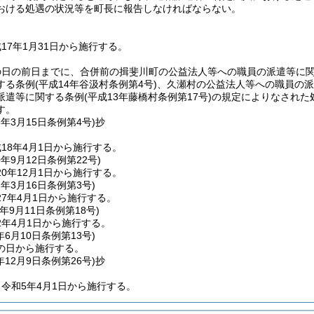
おける処遇の状況等を町長に報告しなければならない。
17年1月31日から施行する。
の日の前日までに、合併前の揖斐川町の公益法人等への職員の派遣等に
する条例
(平成14年谷汲村条例第4号)
、久瀬村の公益法人等への職員の派
派遣等に関する条例
(平成13年藤橋村条例第17号)
の規定によりなされた
す。
8年3月15日
条例第4号)
抄
18年4月1日から施行する。
0年9月12日
条例第22号)
0年12月1日から施行する。
7年3月16日
条例第3号)
7年4月1日から施行する。
年9月11日
条例第18号)
2年4月1日から施行する。
年6月10日
条例第13号)
の日から施行する。
年12月9日
条例第26号)
抄
令和5年4月1日から施行する。