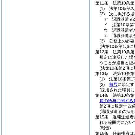
第11条
法第10条
(1)
法第10条第
(2)
次に掲げる場
ア
退職派遣者
イ
法第10条
ウ
退職派遣者
エ
退職派遣者
(3)
公務上の必要
(法第10条第1項
第12条
法第10条
規定に違反した場
うことが適当と認
(法第10条第2項
第13条
法第10条
(1)
法第10条第
(2)
前号
に規定す
(採用された職員
第14条
法第10条
員の給与に関する条
第2項に規定する通
(退職派遣者の採用
第15条
退職派遣者
れる範囲内におい
(報告)
第16条
任命権者は