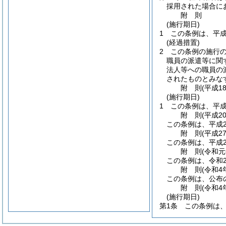
採用された場合に
附
則
(施行期日)
1
この条例は、平成
(経過措置)
2
この条例の施行
職員の派遣等に関
法人等への職員の
されたものとみな
附
則
(平成1
(施行期日)
1
この条例は、平成
附
則
(平成2
この条例は、平成2
附
則
(平成2
この条例は、平成2
附
則
(令和元
この条例は、令和
附
則
(令和4
この条例は、公布
附
則
(令和4
(施行期日)
第1条
この条例は、