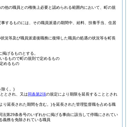
内の他の職員との権衡上必要と認められる範囲内において、町の規
従事するものには、その職員派遣の期間中、給料、扶養手当、住居
の状況等及び職員派遣後職務に復帰した職員の処遇の状況等を町長
に掲げるものとする。
ているもので町の規則で定めるもの
定めるもの
を除く。)
ととされ、又は
同条第2項
の規定により期限を延長することとされ
より延長された期間を含む。)
を延長された管理監督職を占める職
同法第29条各号のいずれかに掲げる事由に該当して停職にされてい
る義務を免除されている職員