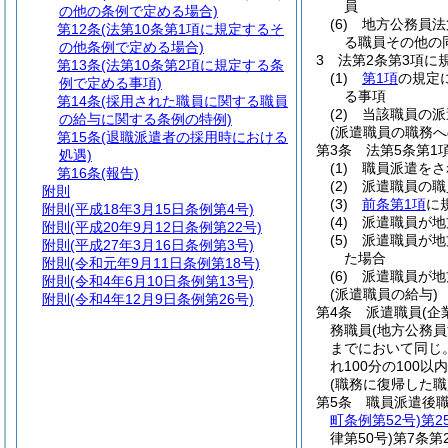
員
の他の条例で定める場合)
(6)
地方公務員法
第12条
(法第10条第1項に規定するそ
る職員その他の
の他条例で定める場合)
3
法第2条第3項に
第13条
(法第10条第2項に規定する条
(1)
第1項
の規定
例で定める事項)
る事項
第14条
(採用された職員に関する職員
(2)
当該職員の派
の給与に関する条例の特例)
(派遣職員の職務へ
第15条
(退職派遣者の採用時における
第3条
法第5条第
処遇)
(1)
職員派遣をさ
第16条
(報告)
(2)
派遣職員の職
附則
(3)
前条第1項
に
附則
(平成18年3月15日条例第4号)
(4)
派遣職員が地
附則
(平成20年9月12日条例第22号)
(5)
派遣職員が地
附則
(平成27年3月16日条例第3号)
た場合
附則
(令和元年9月11日条例第18号)
(6)
派遣職員が地
附則
(令和4年6月10日条例第13号)
(派遣職員の給与)
附則
(令和4年12月9日条例第26号)
第4条
派遣職員
(企
務職員
(地方公務
までにおいて同じ。
れ100分の100
(職務に復帰した
第5条
職員派遣後
町条例第52号)
第2
律第50号)
第7条第