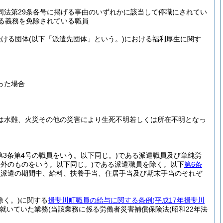
同法第29条各号に掲げる事由のいずれかに該当して停職にされてい
る義務を免除されている職員
受ける団体
(以下「派遣先団体」という。)
における福利厚生に関す
った場合
又は水難、火災その他の災害により生死不明若しくは所在不明となっ
第3条第4号の職員をいう。以下同じ。)
である派遣職員及び単純労
外のものをいう。以下同じ。)
である派遣職員を除く。以下
第6条
員派遣の期間中、給料、扶養手当、住居手当及び期末手当のそれぞ
く。)
に関する
揖斐川町職員の給与に関する条例
(平成17年揖斐川
就いていた業務
(当該業務に係る労働者災害補償保険法
(昭和22年法