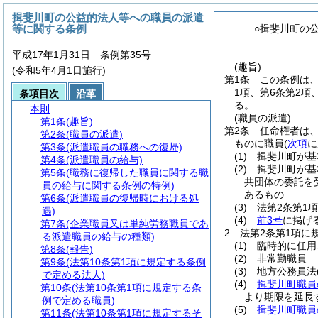
揖斐川町の公益的法人等への職員の派遣
等に関する条例
○揖斐川町の
平成17年1月31日 条例第35号
(趣旨)
(令和5年4月1日施行)
第1条
この条例は
1項、第6条第2項
条項目次
沿革
る。
本則
(職員の派遣)
第1条
(趣旨)
第2条
任命権者は、
第2条
(職員の派遣)
ものに職員
(
次項
に
第3条
(派遣職員の職務への復帰)
(1)
揖斐川町が基
第4条
(派遣職員の給与)
(2)
揖斐川町が基
第5条
(職務に復帰した職員に関する職
共団体の委託を
員の給与に関する条例の特例)
あるもの
第6条
(派遣職員の復帰時における処
(3)
法第2条第1
遇)
(4)
前3号
に掲げ
第7条
(企業職員又は単純労務職員であ
2
法第2条第1項に
る派遣職員の給与の種類)
(1)
臨時的に任用
第8条
(報告)
(2)
非常勤職員
第9条
(法第10条第1項に規定する条例
(3)
地方公務員法
で定める法人)
(4)
揖斐川町職員
第10条
(法第10条第1項に規定する条
より期限を延長
例で定める職員)
(5)
揖斐川町職員
第11条
(法第10条第1項に規定するそ