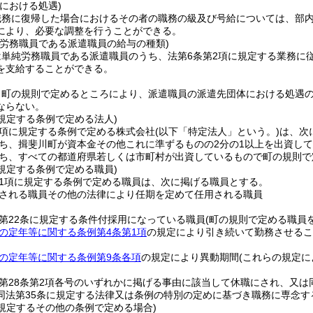
における処遇)
職務に復帰した場合におけるその者の職務の級及び号給については、部
により、必要な調整を行うことができる。
純労務職員である派遣職員の給与の種類)
は単純労務職員である派遣職員のうち、法第6条第2項に規定する業務に
を支給することができる。
、町の規則で定めるところにより、派遣職員の派遣先団体における処遇
ならない。
に規定する条例で定める法人)
1項に規定する条例で定める株式会社
(以下「特定法人」という。)
は、次
ち、揖斐川町が資本金その他これに準ずるものの2分の1以上を出資し
ち、すべての都道府県若しくは市町村が出資しているもので町の規則で
に規定する条例で定める職員)
第1項に規定する条例で定める職員は、次に掲げる職員とする。
される職員その他の法律により任期を定めて任用される職員
第22条に規定する条件付採用になっている職員
(町の規則で定める職員
の定年等に関する条例第4条第1項
の規定により引き続いて勤務させるこ
の定年等に関する条例第9条各項
の規定により異動期間
(これらの規定に
第28条第2項各号のいずれかに掲げる事由に該当して休職にされ、又は
同法第35条に規定する法律又は条例の特別の定めに基づき職務に専念す
に規定するその他の条例で定める場合)