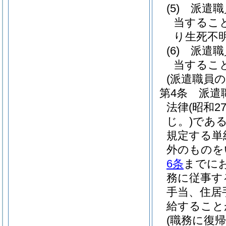
(5)
派遣職
当するこ
り生死不
(6)
派遣職
当するこ
(派遣職員の
第4条
派遣
法律
(昭和2
じ。)
であ
規定する単
外のものを
6条
までに
務に従事す
手当、住居
給すること
(職務に復