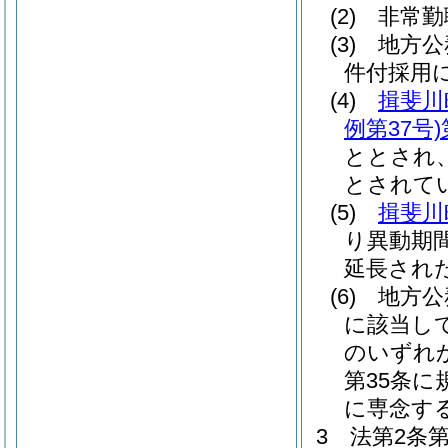
(2)
非常勤
(3)
地方公
件付採用
(4)
揖斐川
例第37号)
ととされ
とされて
(5)
揖斐川
り異動期
延長され
(6)
地方公
に該当し
のいずれ
第35条
に専念す
3
法第2条