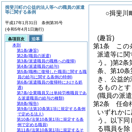
揖斐川町の公益的法人等への職員の派遣
等に関する条例
○揖斐川
平成17年1月31日 条例第35号
(令和5年4月1日施行)
(趣旨)
条項目次
沿革
第1条
この
本則
第1条
(趣旨)
派遣等に関
第2条
(職員の派遣)
第3条
(派遣職員の職務への復帰)
う。)
第2条
第4条
(派遣職員の給与)
条、第10
第5条
(職務に復帰した職員に関する職
員の給与に関する条例の特例)
き、公益的
第6条
(派遣職員の復帰時における処
るものとす
遇)
第7条
(企業職員又は単純労務職員であ
(職員の派遣
る派遣職員の給与の種類)
第2条
任命
第8条
(報告)
第9条
(法第10条第1項に規定する条例
いずれかに
で定める法人)
う。以下同
第10条
(法第10条第1項に規定する条
例で定める職員)
る職員を除
第11条
(法第10条第1項に規定するそ