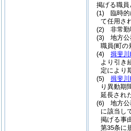
掲げる職員
(1)
臨時的
て任用さ
(2)
非常勤
(3)
地方公
職員
(町
(4)
揖斐川
より引き
定により
(5)
揖斐川
り異動期
延長され
(6)
地方公
に該当し
掲げる事
第35条