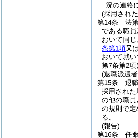
況の連絡
(採用され
第14条
法第
である職員
おいて同じ
条第1項
又
おいて就い
第7条第2
(退職派遣
第15条
退
採用された
の他の職員
の規則で定
る。
(報告)
第16条
任