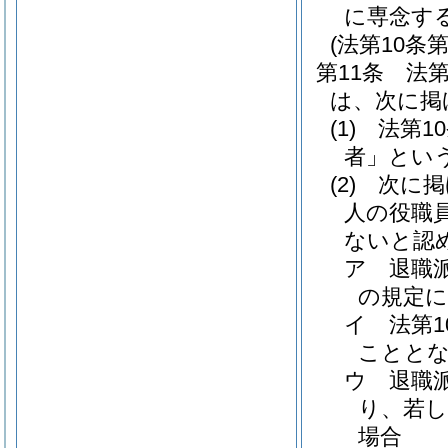
に専念す
(法第10
第11条
法
は、次に掲
(1)
法第1
者」という
(2)
次に掲
人の役職
ないと認
ア
退職
の規定
イ
法第
ことと
ウ
退職
り、若
場合