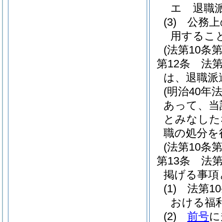
エ
退職
(3)
公務上
用するこ
(法第10
第12条
法
は、退職派
(明治40年法
あって、当
とみなした
職の処分を
(法第10条
第13条
法
掲げる事項
(1)
法第1
おける福
(2)
前号
に