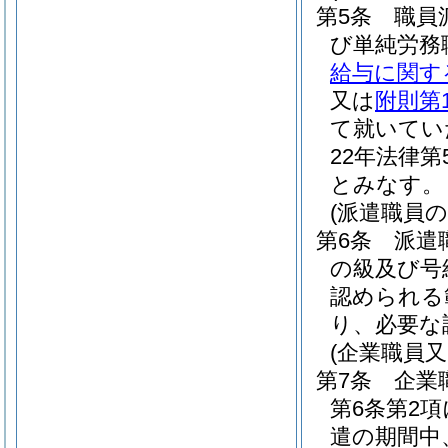
第5条
職員
び単純労務
給与に関す
又は
附則第
て就いてい
22年法律第5
とみなす。
(派遣職員
第6条
派遣
の級及び号
認められる
り、必要な
(企業職員
第7条
企業
第6条第2
遣の期間中