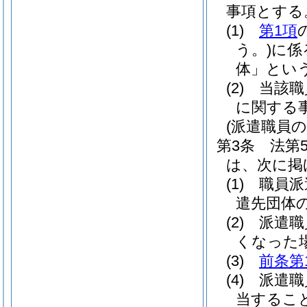
事項とする
(1)
第1項
う。)
に係
体」という
(2)
当該職
に関する
(派遣職員
第3条
法第
は、次に掲
(1)
職員派
遣先団体
(2)
派遣職
くなった
(3)
前条第
(4)
派遣職
当するこ