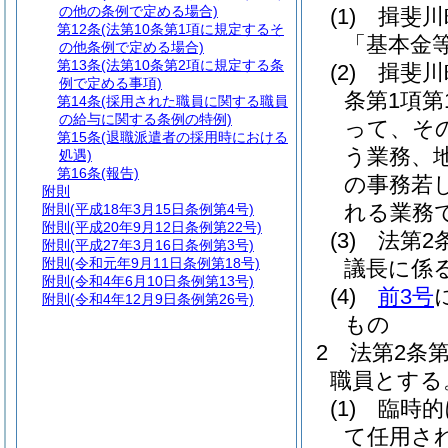
の他の条例で定める場合)
(1)
揖斐川
第12条
(法第10条第1項に規定するそ
「基本金
の他条例で定める場合)
第13条
(法第10条第2項に規定する条
(2)
揖斐川
例で定める事項)
条第1項
第14条
(採用された職員に関する職員
の給与に関する条例の特例)
って、そ
第15条
(退職派遣者の採用時における
う業務、
処遇)
第16条
(報告)
の事務若
附則
れる業務
附則
(平成18年3月15日条例第4号)
附則
(平成20年9月12日条例第22号)
(3)
法第2
附則
(平成27年3月16日条例第3号)
附則
(令和元年9月11日条例第18号)
議長に係
附則
(令和4年6月10日条例第13号)
(4)
前3号
附則
(令和4年12月9日条例第26号)
もの
2
法第2条
職員とする
(1)
臨時的
て任用さ