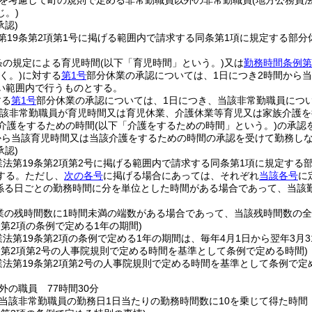
を考慮して町の規則で定める非常勤職員以外の非常勤職員
(地方公務員
じ。)
承認)
第19条第2項第1号に掲げる範囲内で請求する同条第1項に規定する部分
。
条の規定による育児時間
(以下「育児時間」という。)
又は
勤務時間条例第
く。)
に対する
第1号
部分休業の承認については、1日につき2時間から
い範囲内で行うものとする。
する
第1号
部分休業の承認については、1日につき、当該非常勤職員につい
当該非常勤職員が育児時間又は育児休業、介護休業等育児又は家族介護
る介護をするための時間
(以下「介護をするための時間」という。)
の承認
から当該育児時間又は当該介護をするための時間の承認を受けて勤務しな
承認)
業法第19条第2項第2号に掲げる範囲内で請求する同条第1項に規定する
する。
ただし、
次の各号
に掲げる場合にあっては、それぞれ
当該各号
に
係る日ごとの勤務時間に分を単位とした時間がある場合であって、当該
業の残時間数に1時間未満の端数がある場合であって、当該残時間数の
条第2項の条例で定める1年の期間)
法第19条第2項の条例で定める1年の期間は、毎年4月1日から翌年3月
条第2項第2号の人事院規則で定める時間を基準として条例で定める時間)
業法第19条第2項第2号の人事院規則で定める時間を基準として条例で定
外の職員 77時間30分
当該非常勤職員の勤務日1日当たりの勤務時間数に10を乗じて得た時間