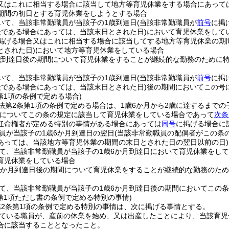
又はこれに相当する場合に該当して地方等育児休業をする場合にあって
期間の初日とする育児休業をしようとする場合
いて、当該非常勤職員が当該子の1歳到達日
(当該非常勤職員が
前号
に掲
後である場合にあっては、当該末日とされた日)
において育児休業をして
掲げる場合又はこれに相当する場合に該当してする地方等育児休業の期
とされた日)
において地方等育児休業をしている場合
歳到達日後の期間について育児休業をすることが継続的な勤務のために
いて、当該非常勤職員が当該子の1歳到達日
(当該非常勤職員が
前号
に掲
後である場合にあっては、当該末日とされた日)
後の期間においてこの号
第1項の条例で定める場合)
法第2条第1項の条例で定める場合は、1歳6か月から2歳に達するまで
子についてこの条の規定に該当して育児休業をしている場合であって
次条
任命権者が定める特別の事情がある場合にあっては
同号
に掲げる場合に
員が当該子の1歳6か月到達日の翌日
(当該非常勤職員の配偶者がこの条
あっては、当該地方等育児休業の期間の末日とされた日の翌日以前の日)
て、当該非常勤職員が当該子の1歳6か月到達日において育児休業をして
育児休業をしている場合
6か月到達日後の期間について育児休業をすることが継続的な勤務のた
て、当該非常勤職員が当該子の1歳6か月到達日後の期間においてこの
第1項ただし書の条例で定める特別の事情)
2条第1項の条例で定める特別の事情は、次に掲げる事情とする。
ている職員が、産前の休業を始め、又は出産したことにより、当該育児
合に該当することとなったこと。