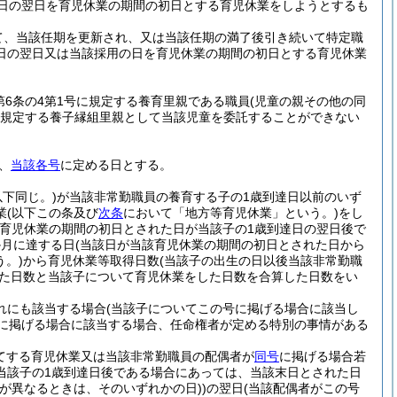
日の翌日を育児休業の期間の初日とする育児休業をしようとするも
て、当該任期を更新され、又は当該任期の満了後引き続いて特定職
日の翌日又は当該採用の日を育児休業の期間の初日とする育児休業
第6条の4第1号に規定する養育里親である職員
(児童の親その他の同
号に規定する養子縁組里親として当該児童を委託することができない
、
当該各号
に定める日とする。
下同じ。)
が当該非常勤職員の養育する子の1歳到達日以前のいず
業
(以下この条及び
次条
において「地方等育児休業」という。)
をし
該育児休業の期間の初日とされた日が当該子の1歳到達日の翌日後で
か月に達する日
(当該日が当該育児休業の期間の初日とされた日から
。)
から育児休業等取得日数
(当該子の出生の日以後当該非常勤職
った日数と当該子について育児休業をした日数を合算した日数をい
れにも該当する場合
(当該子についてこの号に掲げる場合に該当し
に掲げる場合に該当する場合、任命権者が定める特別の事情がある
てする育児休業又は当該非常勤職員の配偶者が
同号
に掲げる場合若
当該子の1歳到達日後である場合にあっては、当該末日とされた日
が異なるときは、そのいずれかの日)
)
の翌日
(当該配偶者がこの号