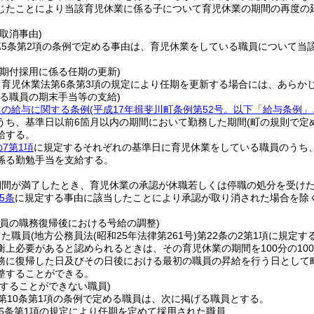
じたことにより当該育児休業に係る子について育児休業の期間の再度の
取消事由)
第5条第2項の条例で定める事由は、育児休業をしている職員について当
任期付採用に係る任期の更新)
、育児休業法第6条第3項の規定により任期を更新する場合には、あらか
いる職員の期末手当等の支給)
員の給与に関する条例
(平成17年揖斐川町条例第52号。以下「給与条例」
うち、基準日以前6箇月以内の期間において勤務した期間
(町の規則で定
給する。
7第1項
に規定するそれぞれの基準日に育児休業をしている職員のうち
係る勤勉手当を支給する。
期間が満了したとき、育児休業の承認が休職若しくは停職の処分を受け
5条
に規定する事由に該当したことにより承認が取り消された場合を除く
職員の職務復帰後における号給の調整)
した職員
(地方公務員法
(昭和25年法律第261号)
第22条の2第1項に規定す
衡上必要があると認められるときは、その育児休業の期間を100分の1
務に復帰した日及びその日後における最初の職員の昇給を行う日として
整することができる。
をすることができない職員)
第10条第1項の条例で定める職員は、次に掲げる職員とする。
6条第1項の規定により任期を定めて採用された職員