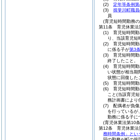
(2)
定年等条例第
(3)
揖斐川町職員
員
(育児短時間勤務
第11条
育児休業法
(1)
育児短時間勤
り、当該育児短
(2)
育児短時間勤
に係る子が
第3
(3)
育児短時間勤
終了したこと。
(4)
育児短時間勤
い状態が相当期
状態に回復した
(5)
育児短時間勤
(6)
育児短時間勤
こと
(当該育児
務計画書により
(7)
配偶者が負傷
を行っているが
勤務に係る子に
(育児休業法第10
第12条
育児休業法
務時間条例」とい
回の勤務が町の規