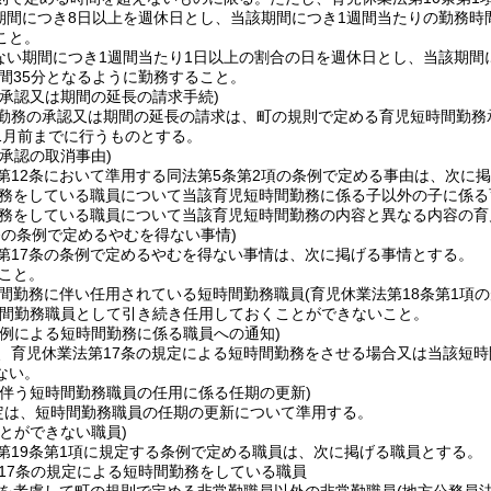
期間につき8日以上を週休日とし、当該期間につき1週間当たりの勤務時間が1
こと。
ない期間につき1週間当たり1日以上の割合の日を週休日とし、当該期間につ
時間35分となるように勤務すること。
の承認又は期間の延長の請求手続)
勤務の承認又は期間の延長の請求は、町の規則で定める育児短時間勤務
1月前までに行うものとする。
承認の取消事由)
第12条において準用する同法第5条第2項の条例で定める事由は、次に
務をしている職員について当該育児短時間勤務に係る子以外の子に係る
務をしている職員について当該育児短時間勤務の内容と異なる内容の育
条の条例で定めるやむを得ない事情)
第17条の条例で定めるやむを得ない事情は、次に掲げる事情とする。
こと。
間勤務に伴い任用されている短時間勤務職員
(育児休業法第18条第1
間勤務職員として引き続き任用しておくことができないこと。
の例による短時間勤務に係る職員への通知)
、育児休業法第17条の規定による短時間勤務をさせる場合又は当該短
ない。
に伴う短時間勤務職員の任用に係る任期の更新)
定は、短時間勤務職員の任期の更新について準用する。
とができない職員)
第19条第1項に規定する条例で定める職員は、次に掲げる職員とする。
17条の規定による短時間勤務をしている職員