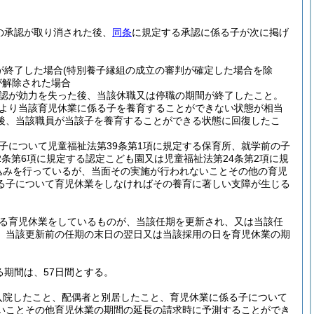
の承認が取り消された後、
同条
に規定する承認に係る子が次に掲げ
が終了した場合
(特別養子縁組の成立の審判が確定した場合を除
が解除された場合
認が効力を失った後、当該休職又は停職の期間が終了したこと。
より当該育児休業に係る子を養育することができない状態が相当
後、当該職員が当該子を養育することができる状態に回復したこ
子について児童福祉法第39条第1項に規定する保育所、就学前の子
2条第6項に規定する認定こども園又は児童福祉法第24条第2項に規
込みを行っているが、当面その実施が行われないことその他の育児
る子について育児休業をしなければその養育に著しい支障が生じる
る育児休業をしているものが、当該任期を更新され、又は当該任
、当該更新前の任期の末日の翌日又は当該採用の日を育児休業の期
る期間は、57日間とする。
入院したこと、配偶者と別居したこと、育児休業に係る子について
いことその他育児休業の期間の延長の請求時に予測することができ