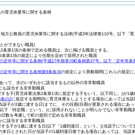
員の育児休業等に関する条例
、地方公務員の育児休業等に関する法律
(平成3年法律第110号。以下「
とができない職員)
2条第1項の条例で定める職員は、次に掲げる職員とする。
6条第1項の規定により任期を定めて採用された職員
の定年等に関する条例
(平成17年揖斐川町条例第37号。以下「定年等条
の定年等に関する条例第9条各項
の規定により異動期間
(これらの規定に
あって、次のいずれかに該当するもの以外の非常勤職員
にも該当する非常勤職員
育する子
(育児休業法第2条第1項に規定する子をいう。以下同じ。)
が1歳
3条の2
に規定する期間内に育児休業をしようとする場合にあっては当該
当該子が2歳に達する日)
までに、その任期
(任期が更新される場合にあっ
(以下「特定職」という。)
に採用されないことが明らかでない非常勤職
の日数を考慮して町の規則で定める非常勤職員
かに該当する非常勤職員
育する子が1歳に達する日
(以下「1歳到達日」という。)
(当該子について
の末日とされた日が当該子の1歳到達日後である場合にあっては、当該