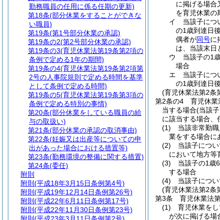
に掲げる場合
勤務職員の任用に係る任期の更新)
を育児休業の
第18条
(部分休業をすることができな
イ
当該子につ
い職員)
の1歳到達日
第19条
(第1号部分休業の承認)
偶者が
同号
に
第19条の2
(第2号部分休業の承認)
は、当該末日
第19条の3
(育児休業法第19条第2項の
ウ
当該子の1
条例で定める1年の期間)
場合
第19条の4
(育児休業法第19条第2項第
エ
当該子につ
2号の人事院規則で定める時間を基準
の1歳到達日
として条例で定める時間)
(育児休業法第2条
第19条の5
(育児休業法第19条第3項の
第2条の4
育児休業
条例で定める特別の事情)
当する場合
(当該
第20条
(部分休業をしている職員の給
に該当する場合、
与の取扱い)
(1)
当該非常勤職
第21条
(部分休業の承認の取消事由)
業をする場合に
第22条
(妊娠又は出産等についての申
(2)
当該子につい
出があった場合における措置等)
において地方等
第23条
(勤務環境の整備に関する措置)
(3)
当該子の1歳
第24条
(委任)
する場合
附則
(4)
当該子につい
附則
(平成18年3月15日条例第4号)
(育児休業法第2条
附則
(平成19年12月14日条例第26号)
第3条
育児休業法第
附則
(平成22年6月11日条例第17号)
(1)
育児休業をし
附則
(平成22年11月30日条例第23号)
が次に掲げる場
附則
(平成23年3月11日条例第2号)