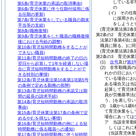
している非
第5条
(育児休業の承認の取消事由)
の
第6条
(育児休業に伴う任期付採用に係
(イ)
その任
る任期の更新)
に採用され
第7条
(育児休業をしている職員の期末
をしようと
手当等の支給)
(育児休業法第2条
第8条
(職務復帰)
第2条の2
育児休業
第9条
(育児休業をした職員の職務復帰
法第27条第4項
後における号給の調整)
職員に限る。)
に同
第10条
(育児短時間勤務をすることが
(育児休業法第2条
できない職員)
第2条の3
育児休業
第11条
(育児短時間勤務の終了の日の
(1)
次号
及び
第3
翌日から起算して1年を経過しない場
(2)
非常勤職員の
合に育児短時間勤務をすることがで
れかの日におい
きる特別の事情)
ている場合にお
第12条
(育児休業法第10条第1項第5号
ある場合又は当
の条例で定める勤務の形態)
起算して育児休
第13条
(育児短時間勤務の承認又は期
員が労働基準法
間の延長の請求手続)
う。)
を差し引い
第14条
(育児短時間勤務の承認の取消
(3)
1歳から1歳
事由)
て育児休業をし
第15条
(育児休業法第17条の条例で定
場合にあっては
めるやむを得ない事情)
ア
当該非常勤
第16条
(育児短時間勤務の例による短
しくはこれに
時間勤務に係る職員への通知)
(当該育児休
第17条
(育児短時間勤務に伴う短時間