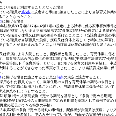
合
により職員と別居することとなった場合
ている職員が
第5条
に規定する事由に該当したことにより当該育児休業
ることとなったこと。
ロ
に掲げる場合
9年法律第89号)
第817条の2第1項の規定による請求に係る家事審判事件
縁組が成立しないまま児童福祉法第27条第1項第3号の規定による措置
ている職員が休職又は停職の処分を受けたことにより当該育児休業の承
ている職員が当該職員の負傷、疾病又は身体上若しくは精神上の障害に
続することが見込まれることにより当該育児休業の承認が取り消された
又は疾病により入院したこと、配偶者と別居したこと、育児休業に係る
育、保育等の総合的な提供の推進に関する法律
(平成18年法律第77号)
第
育事業等
(以下「保育所等」という。)
における保育の利用を希望し、申
予測することができなかった事実が生じたことにより当該育児休業に係
と。
号
に掲げる場合に該当すること又は
前条
の規定に該当すること。
採用された職員であって、当該任期の末日を育児休業の期間の末日とす
続いて特定職に採用されることに伴い、当該育児休業に係る子について
育児休業をしようとすること。
条第1項第1号の人事院規則で定める期間を基準として条例で定める期間)
法第2条第1項第1号の人事院規則で定める期間を基準として条例で定め
の再度の延長ができる特別の事情)
第3条第2項の条例で定める特別の事情は、配偶者が負傷又は疾病により
保育の利用を希望し、申込みを行っているが、当面その実施が行われな