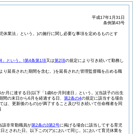
平成17年1月31日
条例第43号
育児休業法」という。)
の施行に関し必要な事項を定めるものとす
例」という。)
第4条第1項
又は
第2項
の規定により引き続いて勤務し
より延長された期間を含む。)
を延長された管理監督職を占める職
6か月に達する日
(以下「1歳6か月到達日」という。)
(当該子の出生
期間の末日から6月を経過する日、
第2条の4
の規定に該当する場合
ては、更新後のもの)
が満了すること及び引き続いて任命権者を同
員
当該非常勤職員が
第2条の3第2号
に掲げる場合に該当してする育児
末日とされた日。以下この
(ア)
において同じ。)
において育児休業を