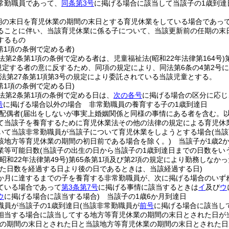
常勤職員であって、
同条第3号
に掲げる場合に該当して当該子の1歳到達
期の末日を育児休業の期間の末日とする育児休業をしている場合であっ
ることに伴い、当該育児休業に係る子について、当該更新前の任期の末
するもの
第1項の条例で定める者)
法第2条第1項の条例で定める者は、児童福祉法
(昭和22年法律第164号)
に規定する者の意に反するため、同項の規定により、同法第6条の4第2
法第27条第1項第3号の規定により委託されている当該児童とする。
第1項の条例で定める日)
法第2条第1項の条例で定める日は、
次の各号
に掲げる場合の区分に応じ
号
に掲げる場合以外の場合 非常勤職員の養育する子の1歳到達日
配偶者
(届出をしないが事実上婚姻関係と同様の事情にある者を含む。以
て当該子を養育するために育児休業法その他の法律の規定による育児休
いて当該非常勤職員が当該子について育児休業をしようとする場合
(当
該地方等育児休業の期間の初日前である場合を除く。)
当該子が1歳2
業等可能日数
(当該子の出生の日から当該子の1歳到達日までの日数をいう
(昭和22年法律第49号)
第65条第1項及び第2項の規定により勤務しなか
た日数を経過する日より後の日であるときは、当該経過する日)
6か月に達するまでの子を養育する非常勤職員が、次に掲げる場合のいず
ている場合であって
第3条第7号
に掲げる事情に該当するときは
イ
及び
ウ
ウ
に掲げる場合に該当する場合)
当該子の1歳6か月到達日
職員が当該子の1歳到達日
(当該非常勤職員が
前号
に掲げる場合に該当し
相当する場合に該当してする地方等育児休業の期間の末日とされた日が
業の期間の末日とされた日と当該地方等育児休業の期間の末日とされた日