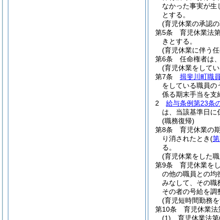
なかった事実が生
とする。
(育児休業の承認の
第5条
育児休業法
きとする。
(育児休業に伴う
第6条
任命権者は
(育児休業をして
第7条
揖斐川町職
をしている職員の
係る期末手当を支
2
給与条例第23条の
は、当該基準日に
(職務復帰)
第8条
育児休業の
り消されたとき
(
第
る。
(育児休業をした
第9条
育児休業を
の他の職員との均
みなして、その職
その者の号給を調
(育児短時間勤務
第10条
育児休業法
(1)
育児休業法第