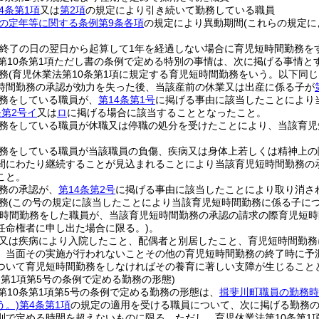
4条第1項
又は
第2項
の規定により引き続いて勤務している職員
の定年等に関する条例第9条各項
の規定により異動期間
(これらの規定に
の終了の日の翌日から起算して1年を経過しない場合に育児短時間勤務を
第10条第1項ただし書の条例で定める特別の事情は、次に掲げる事情と
務
(育児休業法第10条第1項に規定する育児短時間勤務をいう。以下同じ
時間勤務の承認が効力を失った後、当該産前の休業又は出産に係る子が
務をしている職員が、
第14条第1号
に掲げる事由に該当したことにより
条第2号イ
又は
ロ
に掲げる場合に該当することとなったこと。
務をしている職員が休職又は停職の処分を受けたことにより、当該育児
務をしている職員が当該職員の負傷、疾病又は身体上若しくは精神上の
間にわたり継続することが見込まれることにより当該育児短時間勤務の
こと。
務の承認が、
第14条第2号
に掲げる事由に該当したことにより取り消さ
務
(この号の規定に該当したことにより当該育児短時間勤務に係る子につ
短時間勤務をした職員が、当該育児短時間勤務の承認の請求の際育児短
任命権者に申し出た場合に限る。)
。
又は疾病により入院したこと、配偶者と別居したこと、育児短時間勤務
、当面その実施が行われないことその他の育児短時間勤務の終了時に予
ついて育児短時間勤務をしなければその養育に著しい支障が生じること
条第1項第5号の条例で定める勤務の形態)
第10条第1項第5号の条例で定める勤務の形態は、
揖斐川町職員の勤務時
う。)
第4条第1項
の規定の適用を受ける職員について、次に掲げる勤務
則で定める時間を超えないものに限る。ただし、育児休業法第10条第1項