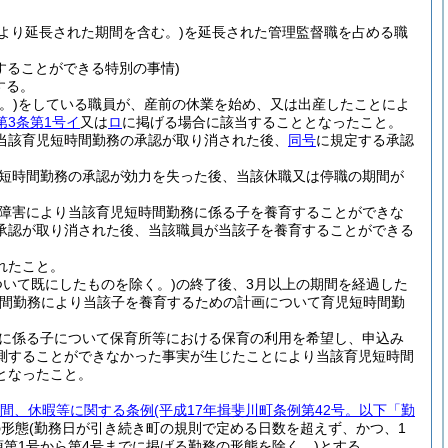
より延長された期間を含む。)
を延長された管理監督職を占める職
することができる特別の事情)
する。
。)
をしている職員が、産前の休業を始め、又は出産したことによ
第3条第1号イ
又は
ロ
に掲げる場合に該当することとなったこと。
当該育児短時間勤務の承認が取り消された後、
同号
に規定する承認
短時間勤務の承認が効力を失った後、当該休職又は停職の期間が
障害により当該育児短時間勤務に係る子を養育することができな
承認が取り消された後、当該職員が当該子を養育することができる
れたこと。
いて既にしたものを除く。)
の終了後、3月以上の期間を経過した
時間勤務により当該子を養育するための計画について育児短時間勤
に係る子について保育所等における保育の利用を希望し、申込み
測することができなかった事実が生じたことにより当該育児短時間
となったこと。
間、休暇等に関する条例
(平成17年揖斐川町条例第42号。以下「勤
の形態
(勤務日が引き続き町の規則で定める日数を超えず、かつ、1
第1号から第4号までに掲げる勤務の形態を除く。)
とする。