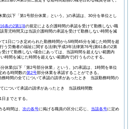
法第22条の4第1項に規定する短時間勤務の職を占める職員を除く。
休業
(以下「第1号部分休業」という。)
の承認は、30分を単位とし
16条の2第1項
の規定による介護時間の承認を受けて勤務しない職
当該育児時間又は当該介護時間の承認を受けて勤務しない時間を減
て1日につき定められた勤務時間から5時間45分を減じた時間を超
を行う労働者の福祉に関する法律
(平成3年法律第76号)
第61条の2第
を受けて勤務しない場合にあっては、当該時間を超えない範囲内
い時間を減じた時間を超えない範囲内で)
行うものとする。
部分休業
(以下「第2号部分休業」という。)
の承認は、1時間を単位
定める時間数の
第2号
部分休業を承認することができる。
勤務時間の全てについて承認の請求があったとき 当該勤務時間の
全てについて承認の請求があったとき 当該残時間数
31日までとする。
める時間は、
次の各号
に掲げる職員の区分に応じ、
当該各号
に定め