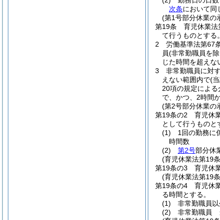
(2)
勤務日の日数
次条
において同
(第1号部分休業の
第19条
育児休業法
て行うものとする
2
労働基準法第67
員
(非常勤職員を除
じた時間を超えな
3
非常勤職員に対
えない範囲内で
(
20項の規定によ
で、かつ、2時間
(第2号部分休業の
第19条の2
育児休
として行うものと
(1)
1回の勤務に
時間数
(2)
第2号
部分休
(育児休業法第19
第19条の3
育児休業
(育児休業法第19
第19条の4
育児休
る時間とする。
(1)
非常勤職員以
(2)
非常勤職員 