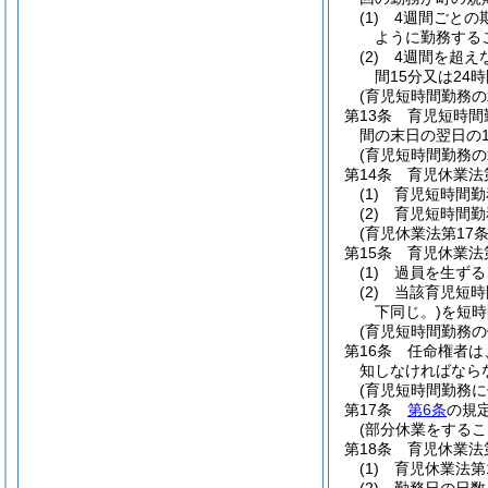
(1)
4週間ごとの
ように勤務する
(2)
4週間を超え
間15分又は24
(育児短時間勤務
第13条
育児短時間
間の末日の翌日の
(育児短時間勤務の
第14条
育児休業法
(1)
育児短時間勤
(2)
育児短時間勤
(育児休業法第17
第15条
育児休業法
(1)
過員を生ずる
(2)
当該育児短時
下同じ。)
を短時
(育児短時間勤務
第16条
任命権者は
知しなければなら
(育児短時間勤務
第17条
第6条
の規
(部分休業をするこ
第18条
育児休業法
(1)
育児休業法第