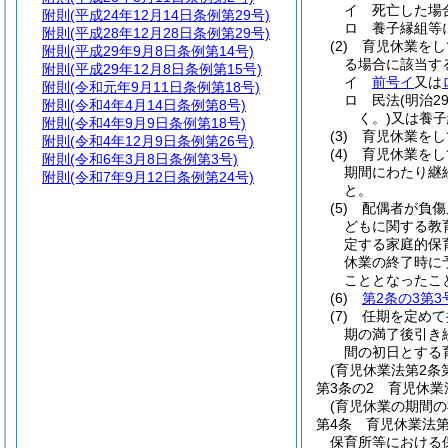
イ
死亡した場
附則
(平成24年12月14日条例第29号)
ロ
養子縁組等
附則
(平成28年12月28日条例第29号)
(2)
育児休業をし
附則
(平成29年9月8日条例第14号)
る場合に該当す
附則
(平成29年12月8日条例第15号)
イ
前号イ
又は
附則
(令和元年9月11日条例第18号)
ロ
民法
(明治2
附則
(令和4年4月14日条例第8号)
く。)
又は養子
附則
(令和4年9月9日条例第18号)
(3)
育児休業をし
附則
(令和4年12月9日条例第26号)
(4)
育児休業をし
附則
(令和6年3月8日条例第3号)
期間にわたり継
附則
(令和7年9月12日条例第24号)
と。
(5)
配偶者が負傷
どもに関する教
定する家庭的保
休業の終了時に
こととなったこ
(6)
第2条の3第3
(7)
任期を定めて
期の満了後引き
間の初日とする
(育児休業法第2
第3条の2
育児休業
(育児休業の期間
第4条
育児休業法
保育所等における