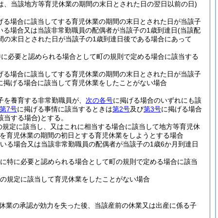
は、当該地方等育児休業の期間の末日とされた日の翌日以前の日)
げる場合に該当してする育児休業の期間の末日とされた日が当該子
いる場合又は当該非常勤職員の配偶者が当該子の1歳到達日
(当該配
間の末日とされた日が当該子の1歳到達日後である場合にあって
特に必要と認められる場合として町の規則で定める場合に該当する
げる場合に該当してする育児休業の期間の末日とされた日が当該子
に掲げる場合に該当して育児休業をしたことがない場合
の子を養育する非常勤職員が、
次の各号
に掲げる場合のいずれにも該
第7号
に掲げる事情に該当するときは
第2号
及び
第3号
に掲げる場合
該当する場合)
とする。
の規定に該当し、又はこれに相当する場合に該当して地方等育児休
を育児休業の期間の初日とする育児休業をしようとする場合
いる場合又は当該非常勤職員の配偶者が当該子の1歳6か月到達日
めに特に必要と認められる場合として町の規則で定める場合に該当
条の規定に該当して育児休業をしたことがない場合
休業の承認が効力を失った後、当該産前の休業又は出産に係る子