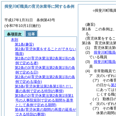
揖斐川町職員の育児休業等に関する条例
○揖斐川町職
平成17年1月31日 条例第43号
(趣旨)
(令和7年10月1日施行)
第1条
この条例は
る。
条項目次
沿革
(育児休業をするこ
本則
第2条
育児休業法第
第1条
(趣旨)
(1)
育児休業法第
第2条
(育児休業をすることができない
(2)
揖斐川町職員
職員)
ている職員
第2条の2
(育児休業法第2条第1項の条
(3)
揖斐川町職員
例で定める者)
員
第2条の3
(育児休業法第2条第1項の条
(4)
非常勤職員で
例で定める日)
ア
次のいずれ
第2条の4
(育児休業法第2条第1項の条
(ア)
その養
例で定める場合)
の日から
第
第3条
(育児休業法第2条第1項ただし
にあっては
書の条例で定める特別の事情)
じくする職
第3条の2
(育児休業法第2条第1項第1
(イ)
勤務日
号の人事院規則で定める期間を基準
イ
次のいずれ
として条例で定める期間)
(ア)
その養
第4条
(育児休業の期間の再度の延長が
休業の期間
できる特別の事情)