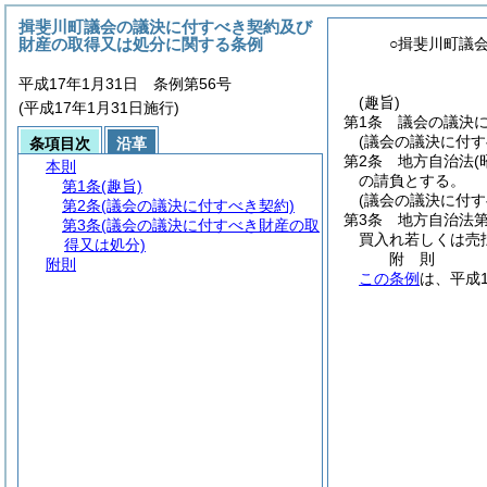
揖斐川町議会の議決に付すべき契約及び
財産の取得又は処分に関する条例
○揖斐川町議
平成17年1月31日 条例第56号
(趣旨)
(平成17年1月31日施行)
第1条
議会の議決
(議会の議決に付す
条項目次
沿革
第2条
地方自治法
(
本則
の請負とする。
第1条
(趣旨)
(議会の議決に付
第2条
(議会の議決に付すべき契約)
第3条
地方自治法第
第3条
(議会の議決に付すべき財産の取
買入れ若しくは売
得又は処分)
附
則
附則
この条例
は、平成