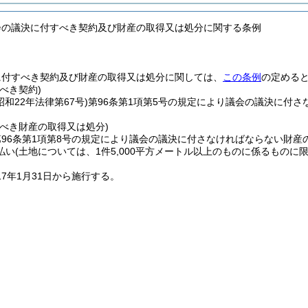
会の議決に付すべき契約及び財産の取得又は処分に関する条例
に付すべき契約及び財産の取得又は処分に関しては、
この条例
の定める
べき契約)
昭和22年法律第67号)
第96条第1項第5号の規定により議会の議決に付さ
すべき財産の取得又は処分)
96条第1項第8号の規定により議会の議決に付さなければならない財産
払い
(土地については、1件5,000平方メートル以上のものに係るものに限
17年1月31日から施行する。