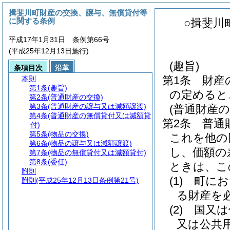
揖斐川町財産の交換、譲与、無償貸付等
に関する条例
○揖斐川
平成17年1月31日 条例第66号
(平成25年12月13日施行)
(趣旨)
条項目次
沿革
第1条
財産
本則
第1条
(趣旨)
の定めると
第2条
(普通財産の交換)
第3条
(普通財産の譲与又は減額譲渡)
(普通財産の
第4条
(普通財産の無償貸付又は減額貸
第2条
普通
付)
第5条
(物品の交換)
これを他の
第6条
(物品の譲与又は減額譲渡)
し、価額の
第7条
(物品の無償貸付又は減額貸付)
第8条
(委任)
ときは、こ
附則
(1)
町にお
附則
(平成25年12月13日条例第21号)
る財産を
(2)
国又は
又は公共