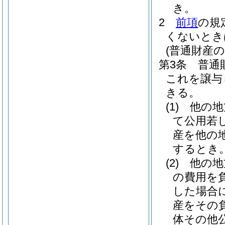
き。
2
前項
の規
くないとき
(普通財産
第3条
普通
これを譲与
きる。
(1)
他の地
て公用若
産を他の
するとき
(2)
他の地
の費用を
した場合
産をその
体その他