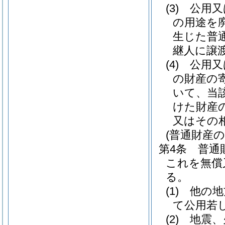
(3)
公用又
の用途を
生じた普
継人に譲
(4)
公用又
の財産の
いて、当
けた財産
又はその
(普通財産
第4条
普通
これを無償
る。
(1)
他の地
て公用若
(2)
地震、