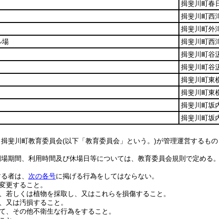
揖斐川町春日
揖斐川町西津
揖斐川町外津
ル場
揖斐川町西津
揖斐川町谷汲
揖斐川町谷汲
揖斐川町東横
揖斐川町東横
揖斐川町坂内
揖斐川町坂内
、揖斐川町教育委員会
(以下「教育委員会」という。)
が管理運営するもの
開場期間、利用時間及び休場日等については、教育委員会規則で定める
する者は、
次の各号
に掲げる行為をしてはならない。
変更すること。
、若しくは植物を採取し、又はこれらを損傷すること。
、又は汚損すること。
て、その他不衛生な行為をすること。