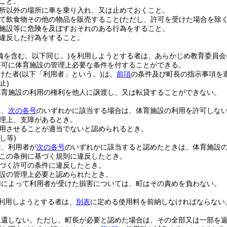
こと。
所以外の場所に車を乗り入れ、又は止めておくこと。
て飲食物その他の物品を販売すること
(ただし、許可を受けた場合を除く
施設等に危険を及ぼすおそれのある行為をすること。
違反した行為をすること。
備を含む。以下同じ。)
を利用しようとする者は、あらかじめ教育委員会
許可に体育施設の管理上必要な条件を付することができる。
けた者
(以下「利用者」という。)
は、
前項
の条件及び町長の指示事項を
止)
体育施設の利用の権利を他人に譲渡し、又は転貸することができない。
は、
次の各号
のいずれかに該当する場合は、体育施設の利用を許可しな
理上、支障があるとき。
用させることが適当でないと認められるとき。
し等)
は、利用者が
次の各号
のいずれかに該当すると認めたときは、体育施設
この条例に基づく規則に違反したとき。
づく許可の条件に違反したとき。
設の管理上必要と認められたとき。
用によって利用者が受けた損害については、町はその責めを負わない。
利用しようとする者は、
別表
に定める使用料を前納しなければならない
返還しない。
ただし、町長が必要と認めた場合は、その全部又は一部を