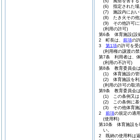
(5)
風俗を害する
(6)
指定された場
(7)
施設内におい
(8)
たき火その他
(9)
その他許可に
(利用の許可)
第6条
体育施設
(設
2
町長は、
前項
の
3
第1項
の許可を受
(利用権の譲渡の禁
第7条
利用者は、
(利用の不許可)
第8条
教育委員会
(1)
体育施設の管
(2)
体育施設を利
(利用の許可の取消
第9条
教育委員会
(1)
この条例又は
(2)
この条例に基
(3)
その他体育施
2
前項
の規定の適
(使用料)
第10条
体育施設を
い。
2
既納の使用料は