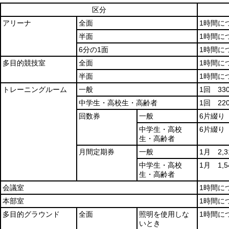
区分
アリーナ
全面
1時間に
半面
1時間に
6分の1面
1時間に
多目的競技室
全面
1時間に
半面
1時間に
トレーニングルーム
一般
1回 33
中学生・高校生・高齢者
1回 22
回数券
一般
6片綴り 
中学生・高校
6片綴り 
生・高齢者
月間定期券
一般
1月 2,3
中学生・高校
1月 1,5
生・高齢者
会議室
1時間に
本部室
1時間に
多目的グラウンド
全面
照明を使用しな
1時間に
いとき