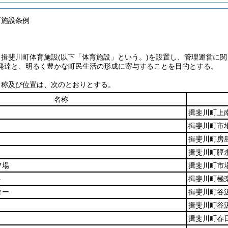
育施設条例
、揖斐川町体育施設
(以下「体育施設」という。)
を設置し、管理運営に関
発達と、明るく豊かな町民生活の形成に寄与することを目的とする。
名称及び位置は、次のとおりとする。
名称
揖斐川町上南
揖斐川町市
揖斐川町房
揖斐川町脛
フ場
揖斐川町市
ト
揖斐川町極楽
ター
揖斐川町谷汲
揖斐川町谷汲
揖斐川町春日