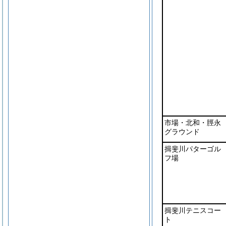
市場・北和・脛永
グラウンド
揖斐川パターゴル
フ場
揖斐川テニスコー
ト