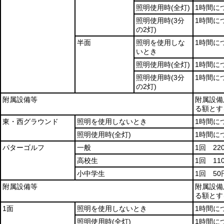
照明使用時
(全灯)
1時間につ
照明使用時
(3分
1時間につ
の2灯)
半面
照明を使用しな
1時間に
いとき
照明使用時
(全灯)
1時間につ
照明使用時
(3分
1時間につ
の2灯)
附属設備等
附属設備
る額とす
東・西グラウンド
照明を使用しないとき
1時間に
照明使用時
(全灯)
1時間につ
パターゴルフ
一般
1回 22
高校生
1回 11
小中学生
1回 50
附属設備等
附属設備
る額とす
1面
照明を使用しないとき
1時間に
照明使用時
(全灯)
1時間に