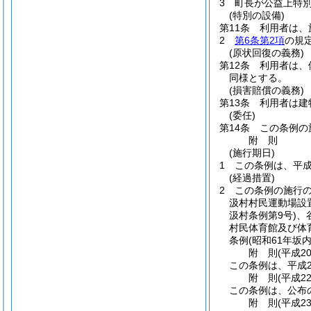
3
町長が公益上特
(特別の設備)
第11条
利用者は、
2
第6条第2項
の規
(原状回復の義務)
第12条
利用者は、
同様とする。
(損害賠償の義務)
第13条
利用者は建
(委任)
第14条
この条例の
附
則
(施行期日)
1
この条例は、平成
(経過措置)
2
この条例の施行
汲村村民運動場設
汲村条例第9号)
、
村民体育館及び体
条例
(昭和61年坂
附
則
(平成2
この条例は、平成2
附
則
(平成2
この条例は、公布
附
則
(平成2