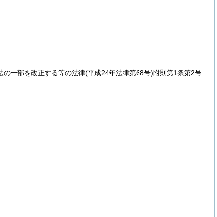
法の一部を改正する等の法律
(平成24年法律第68号)
附則第1条第2号