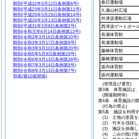
春日運動場
附則
(平成22年3月12日条例第6号)
附則
(平成23年3月11日条例第11号)
久瀬山村広場
附則
(平成25年3月29日条例第14号)
外津汲運動広場
附則
(平成26年3月13日条例第25号)
附則
(平成31年3月8日条例第2号)
西津汲ゲートボー
附則
(令和元年6月14日条例第13号)
長瀬体育館
附則
(令和2年3月16日条例第10号)
附則
(令和3年3月17日条例第8号)
長瀬運動場
附則
(令和3年9月10日条例第20号)
藤橋体育館
附則
(令和5年5月9日条例第19号)
藤橋運動場
附則
(令和6年9月13日条例第28号)
附則
(令和7年3月14日条例第9号)
坂内体育館
附則
(令和8年3月13日条例第7号)
坂内運動場
別表
(第10条関係)
(管理及び運営)
第3条
体育施設は
(開場期間等)
第4条
体育施設の
(行為の禁止)
第5条
施設を利用
(1)
土地の形質を
(2)
竹木を伐採し
(3)
施設を損傷し
(4)
ごみの投げ捨