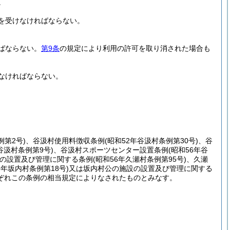
。
を受けなければならない。
ばならない。
第9条
の規定により利用の許可を取り消された場合も
なければならない。
例第2号)
、谷汲村使用料徴収条例
(昭和52年谷汲村条例第30号)
、谷
谷汲村条例第9号)
、谷汲村スポーツセンター設置条例
(昭和56年谷
の設置及び管理に関する条例
(昭和56年久瀬村条例第95号)
、久瀬
6年坂内村条例第18号)
又は坂内村公の施設の設置及び管理に関する
ぞれこの条例の相当規定によりなされたものとみなす。