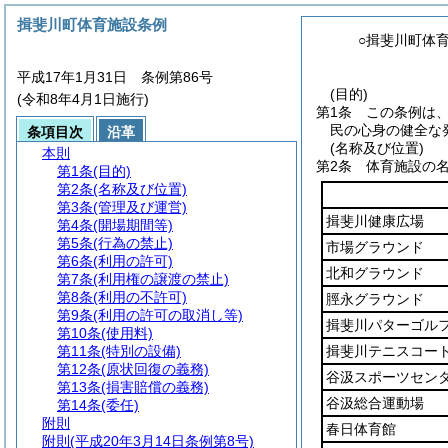
揖斐川町体育施設条例
○揖斐川町体
平成17年1月31日 条例第86号
(目的)
(令和8年4月1日施行)
第1条
この条例は
民の心身の健全な
条項目次
沿革
(名称及び位置)
本則
第2条
体育施設の
第1条
(目的)
第2条
(名称及び位置)
第3条
(管理及び運営)
揖斐川健康広場
第4条
(開場期間等)
第5条
(行為の禁止)
市場グラウンド
第6条
(利用の許可)
北和グラウンド
第7条
(利用権の譲渡の禁止)
第8条
(利用の不許可)
脛永グラウンド
第9条
(利用の許可の取消し等)
揖斐川パターゴル
第10条
(使用料)
第11条
(特別の設備)
揖斐川テニスコー
第12条
(原状回復の義務)
谷汲スポーツセン
第13条
(損害賠償の義務)
谷汲総合運動場
第14条
(委任)
附則
春日体育館
附則
(平成20年3月14日条例第8号)