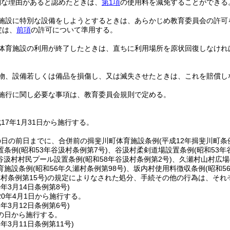
別な理由があると認めたときは、
第1項
の使用料を減免することができる
施設に特別な設備をしようとするときは、あらかじめ教育委員会の許可
定は、
前項
の許可について準用する。
体育施設の利用が終了したときは、直ちに利用場所を原状回復しなけれ
物、設備若しくは備品を損傷し、又は滅失させたときは、これを賠償し
施行に関し必要な事項は、教育委員会規則で定める。
17年1月31日から施行する。
の日の前日までに、合併前の揖斐川町体育施設条例
(平成12年揖斐川町条
置条例
(昭和53年谷汲村条例第7号)
、谷汲村柔剣道場設置条例
(昭和53年
谷汲村村民プール設置条例
(昭和58年谷汲村条例第2号)
、久瀬村山村広場
育施設条例
(昭和56年久瀬村条例第98号)
、坂内村使用料徴収条例
(昭和5
内村条例第15号)
の規定によりなされた処分、手続その他の行為は、それ
0年3月14日
条例第8号)
0年4月1日から施行する。
2年3月12日
条例第6号)
の日から施行する。
3年3月11日
条例第11号)