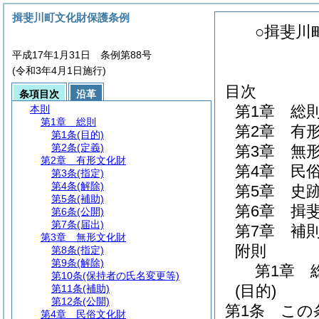
揖斐川町文化財保護条例
○揖斐川
平成17年1月31日 条例第88号
(令和3年4月1日施行)
目次
条項目次
沿革
第1章
総
本則
第1章
総則
第2章
有
第1条
(目的)
第2条
(定義)
第3章
無
第2章
有形文化財
第4章
民
第3条
(指定)
第4条
(解除)
第5章
史
第5条
(補助)
第6章
揖
第6条
(公開)
第7条
(届出)
第7章
補
第3章
無形文化財
附則
第8条
(指定)
第9条
(解除)
第1章
第10条
(保持者の氏名変更等)
(目的)
第11条
(補助)
第12条
(公開)
第1条
この
第4章
民俗文化財