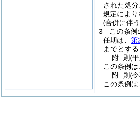
された処分
規定により
(合併に伴う
3
この条例
任期は、
第
までとする
附
則
(
この条例は
附
則
(
この条例は