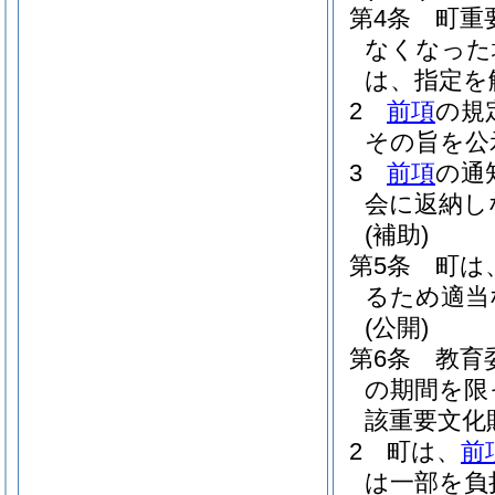
第4条
町重
なくなった
は、指定を
2
前項
の規
その旨を公
3
前項
の通
会に返納し
(補助)
第5条
町は
るため適当
(公開)
第6条
教育
の期間を限
該重要文化
2
町は、
前
は一部を負