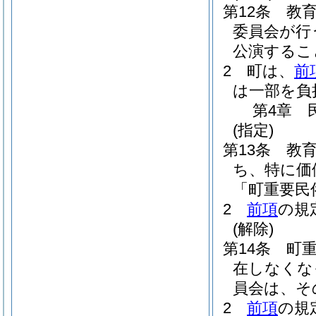
第12条
教
委員会が行
公演するこ
2
町は、
前
は一部を負
第4章
(指定)
第13条
教
ち、特に価
「町重要民
2
前項
の規
(解除)
第14条
町
在しなくな
員会は、そ
2
前項
の規