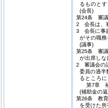
るものとす
(会長)
第24条
審
2
会長は、
3
会長に事
がその職務
(議事)
第25条
審
が出席しな
2
審議会の
委員の過半
るところに
第7章
(補助金の返
第26条
教
を受けた所