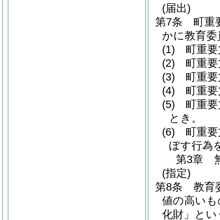
(届出)
第7条
町重
かに教育委
(1)
町重要
(2)
町重要
(3)
町重要
(4)
町重要
(5)
町重要
とき。
(6)
町重要
ぼす行為
第3章
(指定)
第8条
教育
値の高いも
化財」とい