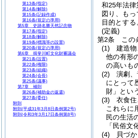
第13条
(指定)
和25年法律第
第14条
(解除)
図り、もっ
第15条
(記録作成)
第16条
(規定の準用)
目的とする
第5章
史跡名勝天然記念物
(定義)
第17条
(指定)
第18条
(解除)
第2条
この
第19条
(標識等の設置)
(1)
建造物
第20条
(規定の準用)
第6章
揖斐川町文化財審議会
他の有形
第21条
(設置)
の高いも
第22条
(権限)
第23条
(組織)
(2)
演劇、
第24条
(会長)
第25条
(議事)
にとって
第7章
補則
財」という
第26条
(補助金の返還)
第27条
(委任)
(3)
衣食住
附則
これらに
附則
(平成31年3月8日条例第2号)
附則
(令和3年3月17日条例第8号)
民の生活
「民俗文
(4)
貝づか