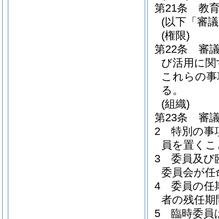
第21条
教
(以下「審
(権限)
第22条
審
び活用に関
これらの事
る。
(組織)
第23条
審
2
特別の事
員を置くこ
3
委員及び
委員会が任
4
委員の任
者の残任期
5
臨時委員