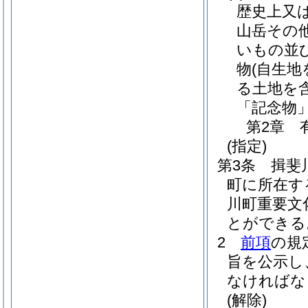
歴史上又
山岳その
いもの並
物
(自生地
る土地を含
「記念物」
第2章
(指定)
第3条
揖斐
町に所在す
川町重要文
とができる
2
前項
の規
旨を公示し
なければな
(解除)