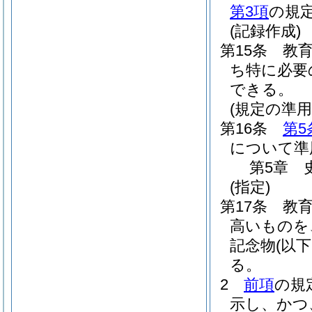
第3項
の規
(記録作成)
第15条
教
ち特に必要
できる。
(規定の準用
第16条
第5
について準
第5章
(指定)
第17条
教
高いものを
記念物
(以
る。
2
前項
の規
示し、かつ