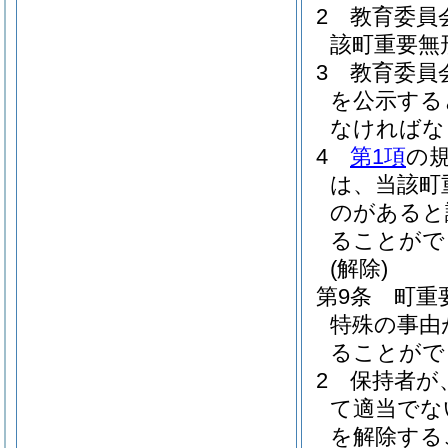
2
教育委員
該町重要無
3
教育委員
を公示する
なければな
4
第1項
の
は、当該町
のがあると
ることがで
(解除)
第9条
町重
特殊の事由
ることがで
2
保持者が
て適当でな
を解除する