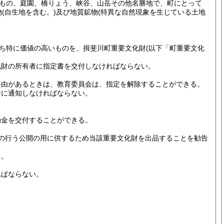
もの、庭園、橋りょう、峡谷、山岳その他名勝地で、町にとって
物
(自生地を含む。)
及び地質鉱物
(特異な自然現象を生じている土地
ち特に価値の高いものを、揖斐川町重要文化財
(以下「町重要文化
化財の所有者に指定書を交付しなければならない。
事由があるときは、教育委員会は、指定を解除することができる。
者に通知しなければならない。
。
助金を交付することができる。
の行う公開の用に供するため当該重要文化財を出品することを勧告
る。
ればならない。