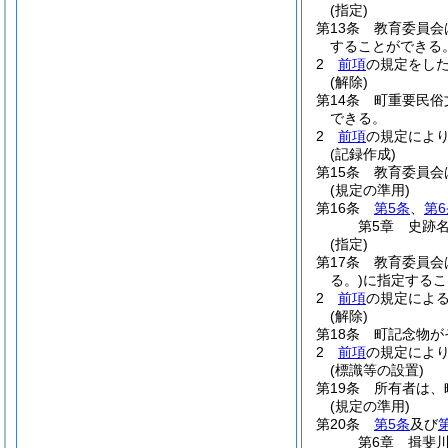
(指定)
第13条
教育委員会
することができる
2
前項
の規定をし
(解除)
第14条
町重要民俗
できる。
2
前項
の規定によ
(記録作成)
第15条
教育委員会
(規定の準用)
第16条
第5条
、
第6
第5章
史跡
(指定)
第17条
教育委員会
る。)
に指定するこ
2
前項
の規定によ
(解除)
第18条
町記念物が
2
前項
の規定によ
(標識等の設置)
第19条
所有者は、
(規定の準用)
第20条
第5条
及び
第6章
揖斐