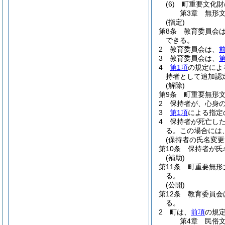
(6)
町重要文化財
第3章
無形
(指定)
第8条
教育委員会
できる。
2
教育委員会は、
3
教育委員会は、
第
4
第1項
の規定によ
持者として追加認
(解除)
第9条
町重要無形
2
保持者が、心身
3
第1項
による指定
4
保持者が死亡し
る。
この場合には
(保持者の氏名変更
第10条
保持者が氏
(補助)
第11条
町重要無形
る。
(公開)
第12条
教育委員会
る。
2
町は、
前項
の規
第4章
民俗