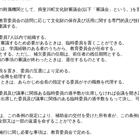
の附属機関として、揖斐川町文化財審議会
(以下「審議会」という。)
を
教育委員会の諮問に応じて文化財の保存及び活用に関する専門的及び技
建議する。
委員7人以内で組織する。
査審議するため必要があるときは、臨時委員を置くことができる。
員は、学識経験のある者のうちから、教育委員会が任命する。
とする。
ただし、補欠委員の任期は、前任者の残任期間とする。
別の事項の審議が終わったときは、退任するものとする。
長を置き、委員の互選により定める。
の会務を総理する。
るときは、あらかじめ会長の指定する委員がその職務を代理する。
委員及び議事に関係ある臨時委員の過半数が出席しなければ会議を開き
、出席した委員及び議事に関係のある臨時委員の過半数をもって決し、
は、この条例の規定により、補助金の交付を受けた所有者が、この条例
全部又は一部の返還を命ずることができる。
施行に関し必要な事項は、教育委員会で定める。