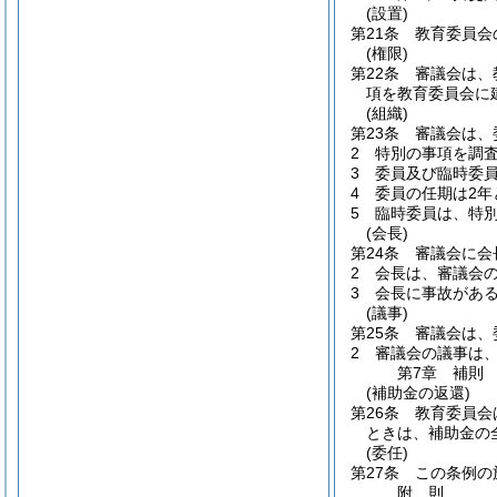
(設置)
第21条
教育委員会
(権限)
第22条
審議会は、
項を教育委員会に
(組織)
第23条
審議会は、
2
特別の事項を調
3
委員及び臨時委
4
委員の任期は2年
5
臨時委員は、特
(会長)
第24条
審議会に会
2
会長は、審議会
3
会長に事故があ
(議事)
第25条
審議会は、
2
審議会の議事は
第7章
補則
(補助金の返還)
第26条
教育委員会
ときは、補助金の
(委任)
第27条
この条例の
附
則