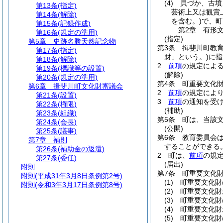
(4)
貝づか、古墳
第13条
(指定)
芸術上又は観賞
第14条
(解除)
を含む。)
で、町
第15条
(記録作成)
第2章
有形
第16条
(規定の準用)
(指定)
第5章
史跡名勝天然記念物
第3条
揖斐川町教
第17条
(指定)
財」という。)
に指
第18条
(解除)
2
前項
の規定によ
第19条
(標識等の設置)
(解除)
第20条
(規定の準用)
第4条
町重要文化
第6章
揖斐川町文化財審議会
2
前項
の規定によ
第21条
(設置)
3
前項
の通知を受
第22条
(権限)
(補助)
第23条
(組織)
第5条
町は、当該
第24条
(会長)
(公開)
第25条
(議事)
第6条
教育委員会
第7章
補則
することができる
第26条
(補助金の返還)
2
町は、
前項
の規
第27条
(委任)
(届出)
附則
第7条
町重要文化
附則
(平成31年3月8日条例第2号)
(1)
町重要文化財
附則
(令和3年3月17日条例第8号)
(2)
町重要文化財
(3)
町重要文化財
(4)
町重要文化財
(5)
町重要文化財