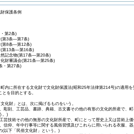
化財保護条例
条・第2条)
財
(第3条―第7条)
財
(第8条―第12条)
財
(第13条―第16条)
天然記念物
(第17条―第20条)
文化財審議会
(第21条―第25条)
6条・第27条)
、町内に所在する文化財で文化財保護法
(昭和25年法律第214号)
の適用を
ことを目的とする。
「文化財」とは、次に掲げるものをいう。
、彫刻、工芸品、書跡、典籍、古文書その他の有形の文化的所産で、町
う。)
工芸技術その他の無形の文化財所産で、町にとって歴史上又は芸術上価
、信仰、年中行事等に関する風俗習慣及びこれらに用いられる衣服、器
の
(以下「民俗文化財」という。)