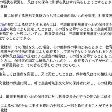
の現状を変更し、又はその保存に影響を及ぼす行為をしようとするとき
文化財
は、町に所在する無形文化財のうち特に価値の高いものを揖斐川町重要
前項
の規定による指定をする場合には、当該町重要無形文化財の保持者
1項
の規定により指定したときは、その旨を公示するとともに当該町重
る指定をした後においても、教育委員会は、当該町重要無形文化財の保
定することができる。
文化財が、その価値を失った場合、その他特殊の事由があるときは、教
の故障その他特殊の事由により保持者として適当でないと認められると
の解除又は
前項
の規定による認定の解除は、その旨を公示するとともに
たときは、保持者の認定は解除されたものとし、保持者のすべてが死亡
、教育委員会は、その旨を公示しなければならない。
等)
名若しくは住所を変更し、又は死亡したときは、保持者又はその相続人
文化財の保護に関し、町は当該町無形文化財の保持者に対し、その経費
は、町重要無形文化財の保持者に対し教育委員会が行う公開の用に供す
定による公演のために要する費用の全部又は一部を負担することができ
文化財