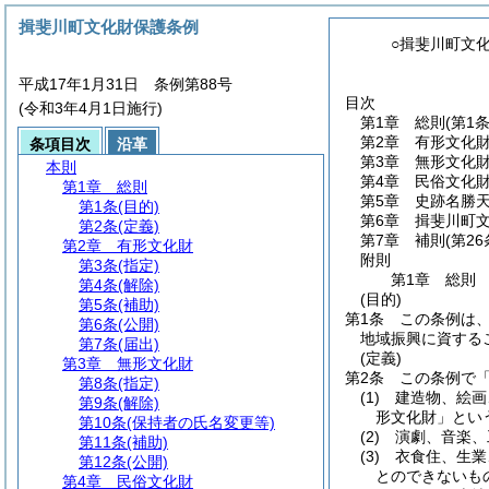
揖斐川町文化財保護条例
○揖斐川町文
平成17年1月31日 条例第88号
目次
(令和3年4月1日施行)
第1章
総則
(第1
第2章
有形文化
条項目次
沿革
第3章
無形文化
本則
第4章
民俗文化
第1章
総則
第5章
史跡名勝
第1条
(目的)
第6章
揖斐川町
第2条
(定義)
第7章
補則
(第2
第2章
有形文化財
附則
第3条
(指定)
第1章
総則
第4条
(解除)
(目的)
第5条
(補助)
第1条
この条例は
第6条
(公開)
地域振興に資する
第7条
(届出)
(定義)
第3章
無形文化財
第2条
この条例で
第8条
(指定)
(1)
建造物、絵画
第9条
(解除)
形文化財」とい
第10条
(保持者の氏名変更等)
(2)
演劇、音楽、
第11条
(補助)
(3)
衣食住、生業
第12条
(公開)
とのできないも
第4章
民俗文化財