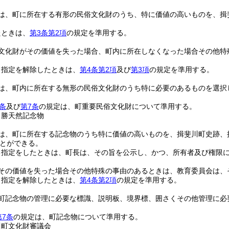
は、町に所在する有形の民俗文化財のうち、特に価値の高いものを、揖
。
たときは、
第3条第2項
の規定を準用する。
文化財がその価値を失った場合、町内に所在しなくなった場合その他特
り指定を解除したときは、
第4条第2項
及び
第3項
の規定を準用する。
は、町内に所在する無形の民俗文化財のうち特に必要のあるものを選択
条
及び
第7条
の規定は、町重要民俗文化財について準用する。
名勝天然記念物
は、町に所在する記念物のうち特に価値の高いものを、揖斐川町史跡、
とができる。
る指定をしたときは、町長は、その旨を公示し、かつ、所有者及び権限
その価値を失った場合その他特殊の事由のあるときは、教育委員会は、
り指定を解除したときは、
第4条第2項
の規定を準用する。
町記念物の管理に必要な標識、説明板、境界標、囲さくその他管理に必
第7条
の規定は、町記念物について準用する。
川町文化財審議会