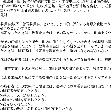
、都城跡、旧宅その他の遺跡で町にとって歴史上又は学術上価値の高い
上価値の高いもの並びに動物
(生息地、繁殖地及び渡来地を含む。)
、植
にとって学術上価値の高いもの
(以下「記念物」という。)
文化財
育委員会
(以下「教育委員会」という。)
は、町に所在する有形文化財のう
定することができる。
る指定をしたときは、教育委員会は、その旨を公示し、かつ、町重要文
財がその価値を失った場合、町内に所在しなくなった場合その他特殊の
り指定を解除したときは、教育委員会は、その旨を公示し、かつ、所有
けたときは、所有者は、指定書を教育委員会に返納しなければならない
文化財の所有者に対しその経費に充てさせるため適当な条件を付し、補
は、町重要文化財の所有に対し、3箇月以内の期間を限って、教育委員会
。
定による出品のために要する費用の全部又は一部を負担することができ
財の所有者は、次に掲げる場合には、速やかに教育委員会に届け出なけ
の所有者が変更したとき。
が滅失し、又はき損したとき。
の所在の場所を変更したとき。
が盗み取られたとき。
の所有者の氏名、名称又は住所が変更したとき。