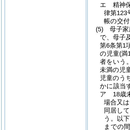
エ
精神
律第123
帳の交付
(5)
母子
で、母子
第6条第
の児童
(
者をいう
未満の児
児童のう
かに該当
ア
18
場合又は
同居し
う。以下
までの間