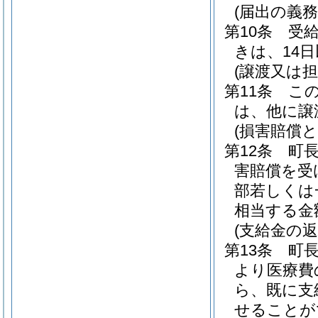
(届出の義務
第10条
受
きは、14
(譲渡又は担
第11条
こ
は、他に譲
(損害賠償と
第12条
町
害賠償を受
部若しくは
相当する金
(支給金の返
第13条
町
より医療費
ら、既に支
せることが