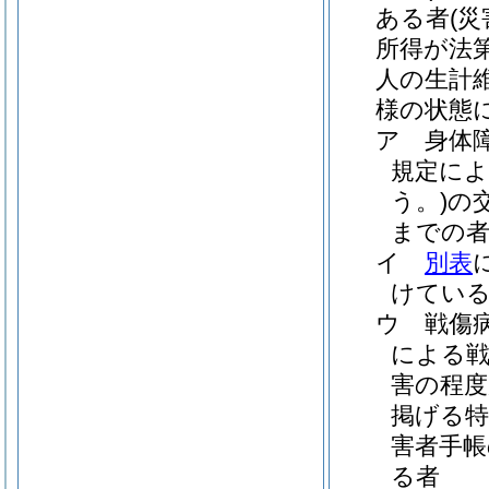
ある者
(
所得が法
人の生計
様の状態
ア
身体
規定によ
う。)
の
までの
イ
別表
けてい
ウ
戦傷
による
害の程度
掲げる特
害者手帳
る者