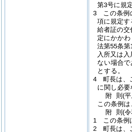
第3号に規
3
この条例
項に規定す
給者証の交
定にかかわ
法第55条
入所又は入
ない場合で
とする。
4
町長は、
に関し必要
附
則
(
この条例は
附
則
(
1
この条例
2
町長は、