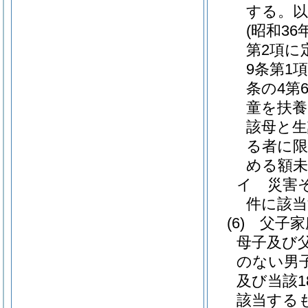
する。以
(昭和3
第2項に
9条第1
条の4第
童を扶養
該母と生
る者に限
める額
イ
災害
件に該
(6)
父子
母子及び
のない男
及び当該
該当する