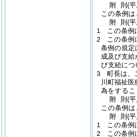
附
則
(
この条例は
附
則
(
1
この条例
2
この条例
条例の規定
成及び支給
び支給につ
3
町長は、
川町福祉医
為をするこ
附
則
(
この条例は
附
則
(
1
この条例
2
この条例