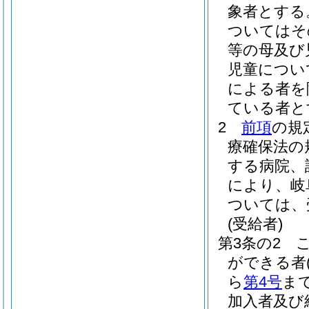
象者とする
ついてはそ
等の母及び
児童につい
による者を
ている者と
2
前項
の規
療確保法の
する病院、
により、岐
ついては、
(受給者)
第3条の2
ができる者
ら
第4号
ま
加入者及び