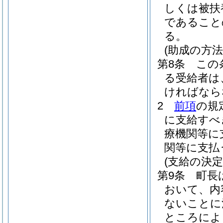
しくは被扶
であること
る。
(助成の方法
第8条
この
る受給者は
ければなら
2
前項
の規
に支給すべ
療機関等に
関等に支払
(支給の決定
第9条
町長
おいて、内
ないことに
ところによ