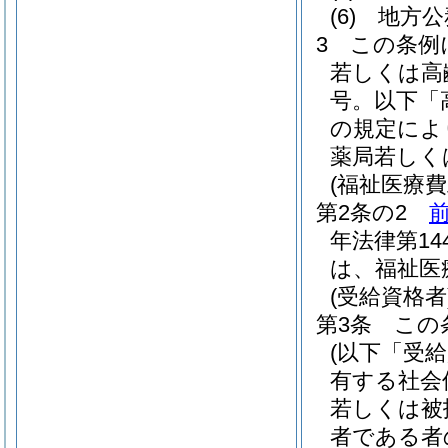
(6)
地方公
3
この条例
若しくは高
号。以下「
の規定によ
薬局若しく
(福祉医療
第2条の2
年法律第14
は、福祉医
(受給資格者
第3条
この
(以下「受
有する社会
若しくは被
者である者