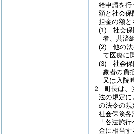
給申請を行
額と社会保
担金の額と
(1)
社会保
者、共済
(2)
他の法
て医療に
(3)
社会保
象者の負
又は入院
2
町長は、
法の規定に
の法令の規
社会保険各
「各法施行
金に相当す