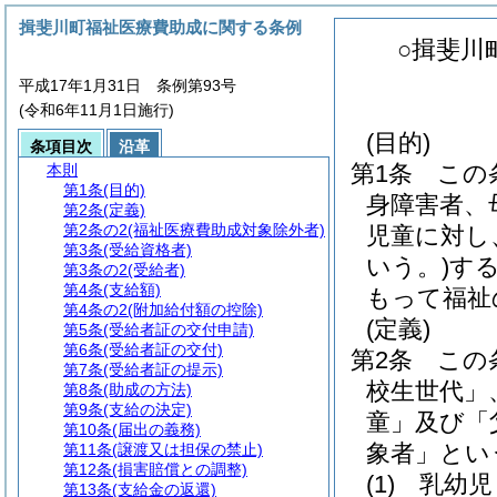
揖斐川町福祉医療費助成に関する条例
○揖斐川
平成17年1月31日 条例第93号
(令和6年11月1日施行)
(目的)
条項目次
沿革
第1条
この
本則
第1条
(目的)
身障害者、
第2条
(定義)
第2条の2
(福祉医療費助成対象除外者)
児童に対し
第3条
(受給資格者)
いう。)
す
第3条の2
(受給者)
第4条
(支給額)
もって福祉
第4条の2
(附加給付額の控除)
(定義)
第5条
(受給者証の交付申請)
第6条
(受給者証の交付)
第2条
この
第7条
(受給者証の提示)
校生世代」
第8条
(助成の方法)
第9条
(支給の決定)
童」及び「
第10条
(届出の義務)
象者」とい
第11条
(譲渡又は担保の禁止)
第12条
(損害賠償との調整)
(1)
乳幼児
第13条
(支給金の返還)