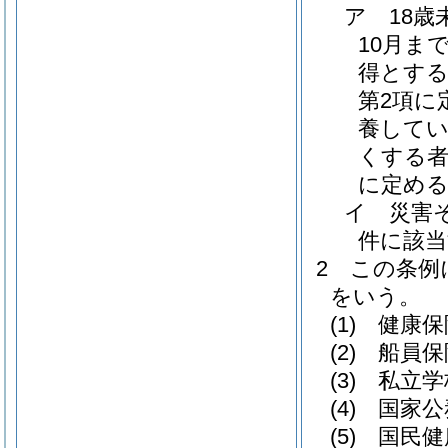
ア
18
10月ま
得とする
第2項に
養してい
くする者
に定め
イ
災害
件に該
2
この条例
をいう。
(1)
健康保
(2)
船員保
(3)
私立学
(4)
国家公
(5)
国民健