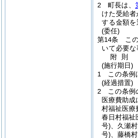
2
町長は、
けた受給者
する金額を
(委任)
第14条
こ
いて必要な
附
則
(施行期日)
1
この条例
(経過措置)
2
この条例
医療費助成
村福祉医療
春日村福祉
号)
、久瀬村
号)
、藤橋村