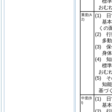
標準
おむね
重度
(A
(1)
日
2)
基本
くの
(2)
行
多動
(3)
保
身体
(4)
知
標準
おむね
(5)
そ
知能
基づ
中度
(B
(1)
日
l)
基本
(2)
行