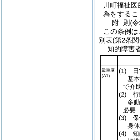
川町福祉医
為をするこ
附
則
(
この条例は
別表
(第2条関
知的障害
最重度
(1)
日
(A1)
基本
で介
(2)
行
多動
必要
(3)
保
身体
(4)
知