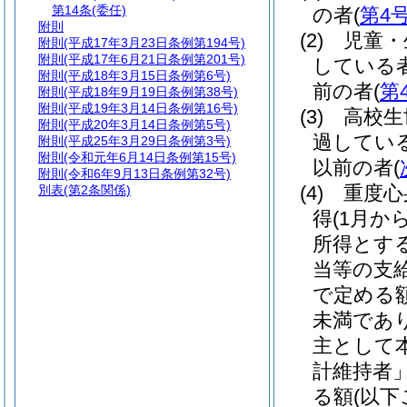
第14条
(委任)
の者
(
第4
附則
(2)
児童・
附則
(平成17年3月23日条例第194号)
附則
(平成17年6月21日条例第201号)
している者
附則
(平成18年3月15日条例第6号)
前の者
(
第
附則
(平成18年9月19日条例第38号)
附則
(平成19年3月14日条例第16号)
(3)
高校生
附則
(平成20年3月14日条例第5号)
過している
附則
(平成25年3月29日条例第3号)
附則
(令和元年6月14日条例第15号)
以前の者
(
附則
(令和6年9月13日条例第32号)
(4)
重度心
別表
(第2条関係)
得
(1月
所得とす
当等の支
で定める
未満であ
主として
計維持者」
る額
(以