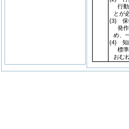
行動
とが
(3)
保
発作
め、
(4)
知
標準
おむね