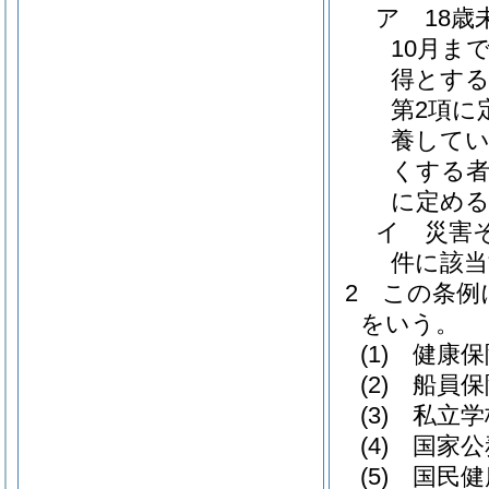
ア
18
10月ま
得とする
第2項に
養してい
くする者
に定め
イ
災害
件に該
2
この条例
をいう。
(1)
健康保
(2)
船員保
(3)
私立学
(4)
国家公
(5)
国民健