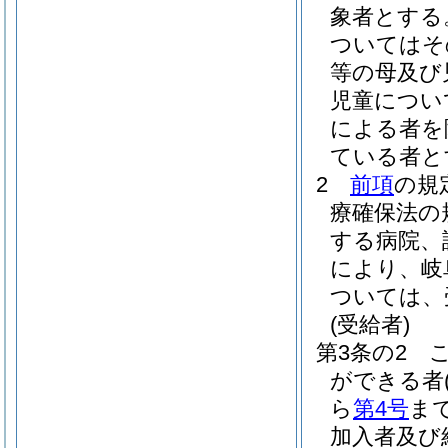
象者とする
ついてはそ
等の母及び
児童につい
による者を
ている者と
2
前項
の規
療確保法の
する病院、
により、岐
ついては、
(受給者)
第3条の2
ができる者
ら
第4号
ま
加入者及び