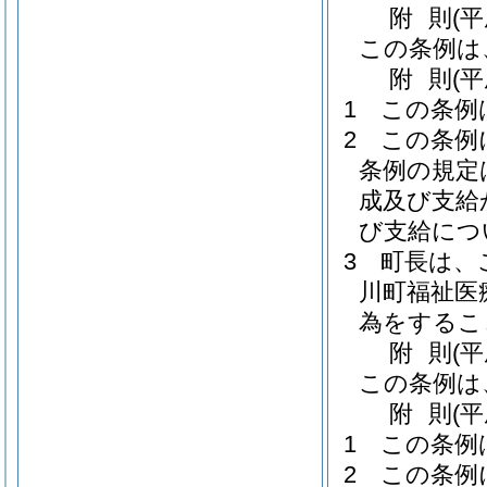
附
則
(
この条例は
附
則
(
1
この条例
2
この条例
条例の規定
成及び支給
び支給につ
3
町長は、
川町福祉医
為をするこ
附
則
(
この条例は
附
則
(
1
この条例
2
この条例