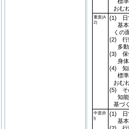
標準
おむね
重度
(A
(1)
日
2)
基本
くの
(2)
行
多動
(3)
保
身体
(4)
知
標準
おむね
(5)
そ
知能
基づ
中度
(B
(1)
日
l)
基本
(2)
行