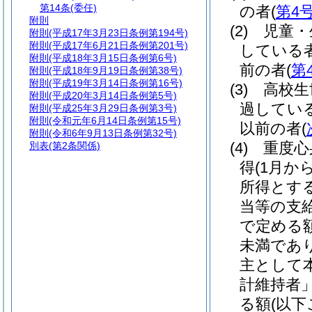
第14条
(委任)
の者
(
第4
附則
(2)
児童・
附則
(平成17年3月23日条例第194号)
附則
(平成17年6月21日条例第201号)
している者
附則
(平成18年3月15日条例第6号)
前の者
(
第
附則
(平成18年9月19日条例第38号)
附則
(平成19年3月14日条例第16号)
(3)
高校生
附則
(平成20年3月14日条例第5号)
過している
附則
(平成25年3月29日条例第3号)
附則
(令和元年6月14日条例第15号)
以前の者
(
附則
(令和6年9月13日条例第32号)
(4)
重度心
別表
(第2条関係)
得
(1月
所得とす
当等の支
で定める
未満であ
主として
計維持者」
る額
(以