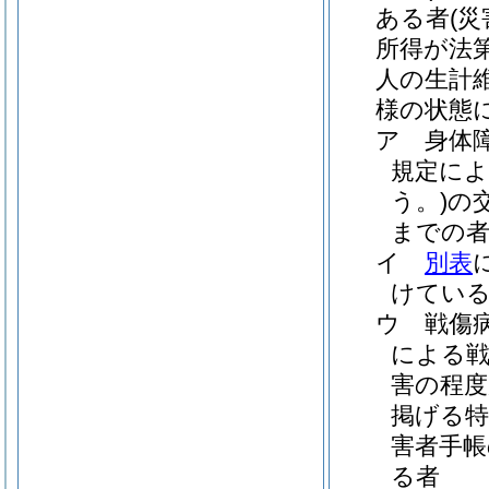
ある者
(
所得が法
人の生計
様の状態
ア
身体
規定によ
う。)
の
までの
イ
別表
けてい
ウ
戦傷
による
害の程度
掲げる特
害者手帳
る者