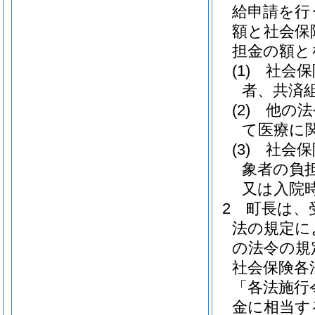
給申請を行
額と社会保
担金の額と
(1)
社会保
者、共済
(2)
他の法
て医療に
(3)
社会保
象者の負
又は入院
2
町長は、
法の規定に
の法令の規
社会保険各
「各法施行
金に相当す