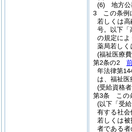
(6)
地方公
3
この条例
若しくは高
号。以下「
の規定によ
薬局若しく
(福祉医療
第2条の2
年法律第14
は、福祉医
(受給資格者
第3条
この
(以下「受
有する社会
若しくは被
者である者