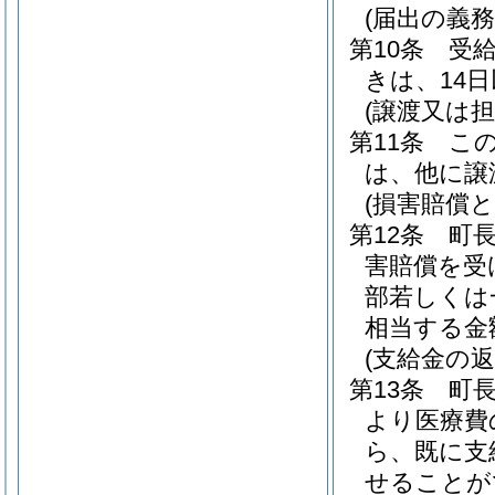
(届出の義務
第10条
受
きは、14
(譲渡又は担
第11条
こ
は、他に譲
(損害賠償と
第12条
町
害賠償を受
部若しくは
相当する金
(支給金の返
第13条
町
より医療費
ら、既に支
せることが