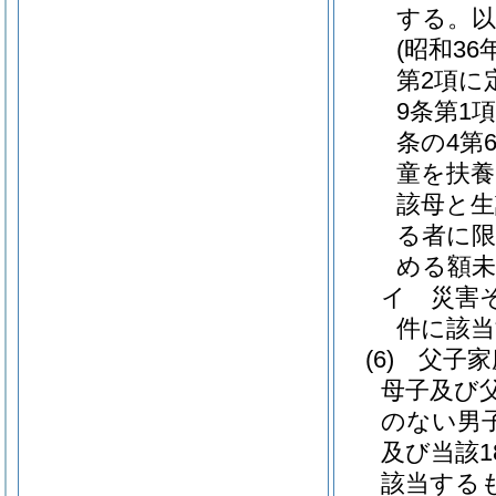
する。以
(昭和3
第2項に
9条第1
条の4第
童を扶養
該母と生
る者に限
める額
イ
災害
件に該
(6)
父子
母子及び
のない男
及び当該
該当する