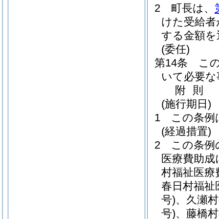
2
町長は、
けた受給者
する金額を
(委任)
第14条
こ
いて必要な
附
則
(施行期日)
1
この条例
(経過措置)
2
この条例
医療費助成
村福祉医療
春日村福祉
号)
、久瀬村
号)
、藤橋村