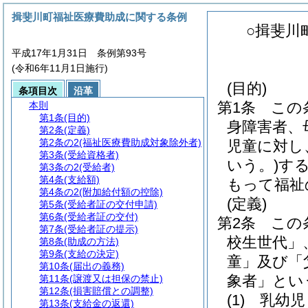
揖斐川町福祉医療費助成に関する条例
○揖斐川
平成17年1月31日 条例第93号
(令和6年11月1日施行)
(目的)
条項目次
沿革
第1条
この
本則
第1条
(目的)
身障害者、
第2条
(定義)
第2条の2
(福祉医療費助成対象除外者)
児童に対し
第3条
(受給資格者)
いう。)
す
第3条の2
(受給者)
第4条
(支給額)
もって福祉
第4条の2
(附加給付額の控除)
(定義)
第5条
(受給者証の交付申請)
第6条
(受給者証の交付)
第2条
この
第7条
(受給者証の提示)
校生世代」
第8条
(助成の方法)
第9条
(支給の決定)
童」及び「
第10条
(届出の義務)
象者」とい
第11条
(譲渡又は担保の禁止)
第12条
(損害賠償との調整)
(1)
乳幼児
第13条
(支給金の返還)