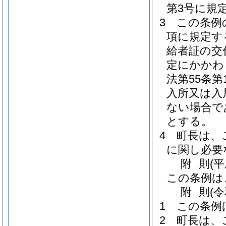
第3号に規
3
この条例
項に規定す
給者証の交
定にかかわ
法第55条
入所又は入
ない場合で
とする。
4
町長は、
に関し必要
附
則
(
この条例は
附
則
(
1
この条例
2
町長は、