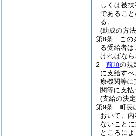
しくは被扶
であること
る。
(助成の方法
第8条
この
る受給者は
ければなら
2
前項
の規
に支給すべ
療機関等に
関等に支払
(支給の決定
第9条
町長
おいて、内
ないことに
ところによ