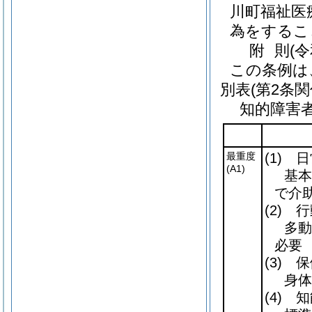
川町福祉医
為をするこ
附
則
(
この条例は
別表
(第2条関
知的障害
最重度
(1)
日
(A1)
基本
で介
(2)
行
多動
必要
(3)
保
身体
(4)
知