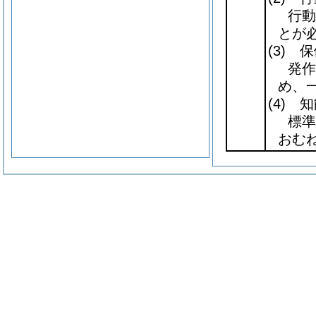
行動
とが
(3)
保
発作
め、
(4)
知
標準
おむね