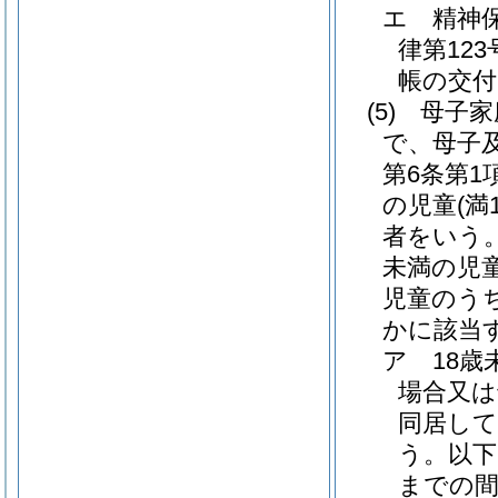
エ
精神
律第123
帳の交付
(5)
母子
で、母子
第6条第
の児童
(
者をいう
未満の児
児童のう
かに該当
ア
18
場合又は
同居し
う。以下
までの間