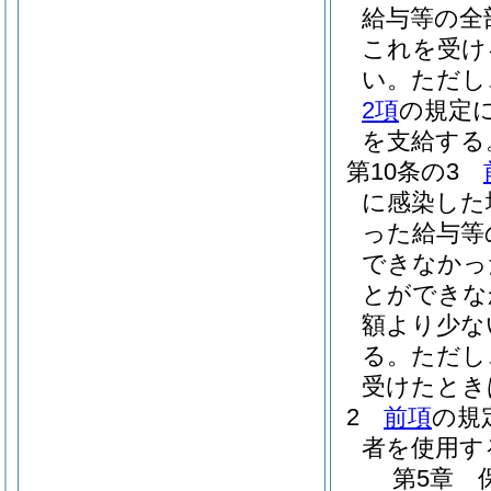
給与等の全
これを受け
い。
ただし
2項
の規定
を支給する
第10条の3
に感染した
った給与等
できなかっ
とができな
額より少な
る。
ただし
受けたとき
2
前項
の規
者を使用す
第5章