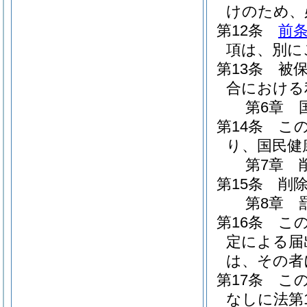
けのため、
第12条
前
項は、別に
第13条
被
合における
第6章
第14条
こ
り、国民健
第7章
第15条
削
第8章
第16条
こ
定による届
は、その者
第17条
こ
なしに法第