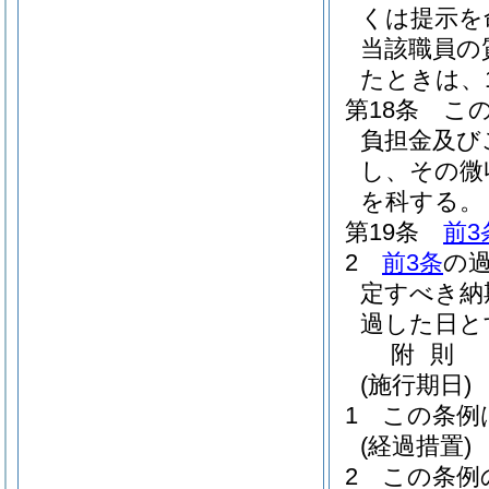
くは提示を
当該職員の
たときは、
第18条
こ
負担金及び
し、その微
を科する。
第19条
前3
2
前3条
の
定すべき納
過した日と
附
則
(施行期日)
1
この条例
(経過措置)
2
この条例