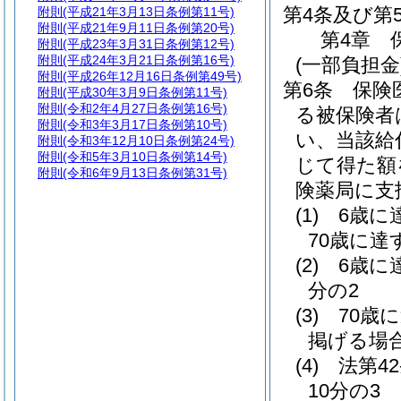
第4条及び第
附則
(平成21年3月13日条例第11号)
附則
(平成21年9月11日条例第20号)
第4章
附則
(平成23年3月31日条例第12号)
附則
(平成24年3月21日条例第16号)
(一部負担金
附則
(平成26年12月16日条例第49号)
第6条
保険
附則
(平成30年3月9日条例第11号)
附則
(令和2年4月27日条例第16号)
る被保険者
附則
(令和3年3月17日条例第10号)
い、当該給
附則
(令和3年12月10日条例第24号)
附則
(令和5年3月10日条例第14号)
じて得た額
附則
(令和6年9月13日条例第31号)
険薬局に支
(1)
6歳に
70歳に達
(2)
6歳に
分の2
(3)
70歳
掲げる場
(4)
法第4
10分の3