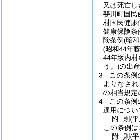
又は死亡し
斐川町国民
村国民健康
健康保険条
険条例
(昭
(昭和44年
44年坂内村
う。)
の出
3
この条例
よりなされ
の相当規定
4
この条例
適用につい
附
則
(
この条例は
附
則
(