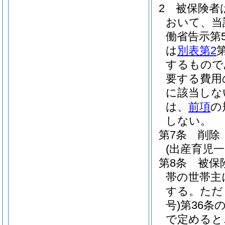
2
被保険者
おいて、当
働省告示第5
は
別表第2
するもので
要する費用
に該当しな
は、
前項
の
しない。
第7条
削除
(出産育児一
第8条
被保
帯の世帯主
する。
ただ
号)
第36条
で定めると