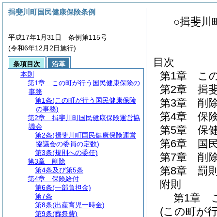
揖斐川町国民健康保険条例
○揖斐川
平成17年1月31日 条例第115号
(令和6年12月2日施行)
目次
条項目次
沿革
第1章
こ
本則
第1章
この町が行う国民健康保険の
第2章
揖
事務
第1条
(この町が行う国民健康保険
第3章
削
の事務)
第4章
保
第2章
揖斐川町国民健康保険運営協
議会
第5章
保
第2条
(揖斐川町国民健康保険運営
第6章
国
協議会の委員の定数)
第3条
(規則への委任)
第7章
削
第3章
削除
第8章
罰
第4条及び第5条
第4章
保険給付
附則
第6条
(一部負担金)
第1章
第7条
第8条
(出産育児一時金)
(この町が
第9条
(葬祭費)