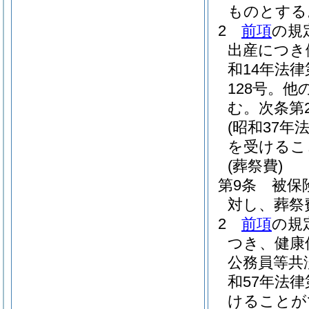
ものとする
2
前項
の規
出産につき
和14年法律
128号。
む。次条第
(昭和37年法
を受けるこ
(葬祭費)
第9条
被保
対し、葬祭
2
前項
の規
つき、健康
公務員等共
和57年法律
けることが