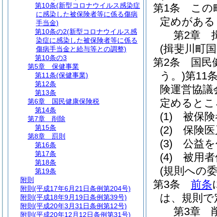
第10条
(新型コロナウイルス感染症
第1条
この
に感染した被保険者等に係る傷病
定めがある
手当金)
第10条の2
(新型コロナウイルス感
第2章
染症に感染した被保険者等に係る
(揖斐川町
傷病手当金と給与等との調整)
第10条の3
第2条
国民
第5章
保健事業
う。)
第11
第11条
(保健事業)
第12条
険運営協議
第13条
定めるとこ
第6章
国民健康保険税
第14条
(1)
被保険
第7章
削除
第15条
(2)
保険医
第8章
罰則
(3)
公益を
第16条
第17条
(4)
被用者
第18条
(規則への委
第19条
附則
第3条
前条
附則
(平成17年6月21日条例第204号)
は、規則で
附則
(平成18年9月19日条例第39号)
附則
(平成20年3月31日条例第12号)
第3章
附則
(平成20年12月12日条例第31号)