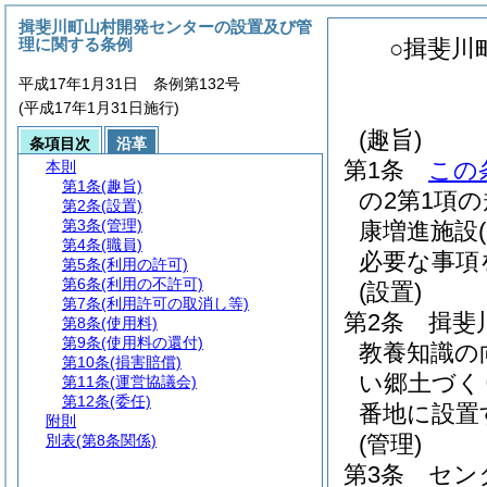
揖斐川町山村開発センターの設置及び管
理に関する条例
○揖斐川
平成17年1月31日 条例第132号
(平成17年1月31日施行)
(趣旨)
条項目次
沿革
第1条
この
本則
第1条
(趣旨)
の2第1項
第2条
(設置)
第3条
(管理)
康増進施設
第4条
(職員)
必要な事項
第5条
(利用の許可)
第6条
(利用の不許可)
(設置)
第7条
(利用許可の取消し等)
第2条
揖斐
第8条
(使用料)
第9条
(使用料の還付)
教養知識の
第10条
(損害賠償)
い郷土づく
第11条
(運営協議会)
第12条
(委任)
番地に設置
附則
(管理)
別表
(第8条関係)
第3条
セン