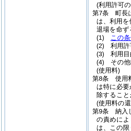
(利用許可の
第7条
町長
は、利用を
退場を命ず
(1)
この条
(2)
利用許
(3)
利用目
(4)
その他
(使用料)
第8条
使用
は特に必要
除すること
(使用料の還
第9条
納入
の責めによ
は、この限