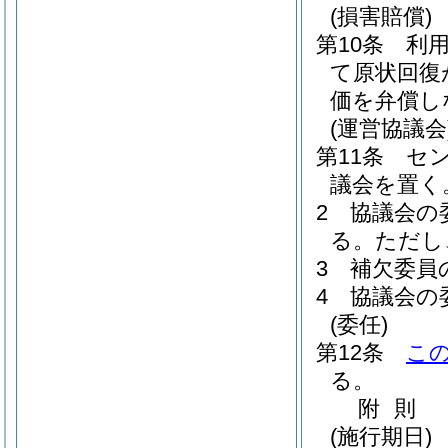
(損害賠償)
第10条
利
て原状回復
価を弁償し
(運営協議会
第11条
セ
議会を置く
2
協議会の
る。
ただし
3
補欠委員
4
協議会の
(委任)
第12条
こ
る。
附
則
(施行期日)