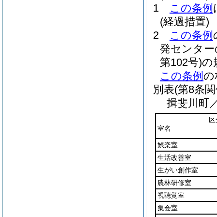
1
この条例
(経過措置)
2
この条例
発センター
第102号)
の
この条例
の
別表
(第8条関
揖斐川町
区
室名
娯楽室
生活改善室
生がい創作室
農林研修室
視聴覚室
集会室