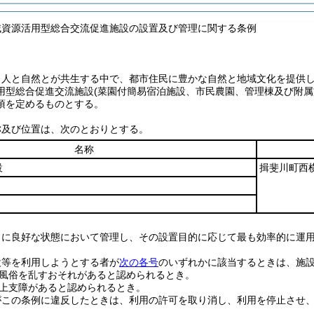
域資源活用型総合交流促進施設の設置及び管理に関する条例
、人と自然とが共生する中で、都市住民に豊かな自然と地域文化を提供
用型総合促進交流施設
(菜園付簡易宿泊施設、市民農園、管理棟及び附属
項を定めるものとする。
称及び位置は、次のとおりとする。
名称
設
揖斐川町西横
常に良好な状態において管理し、その設置目的に応じて最も効率的に運
設等を利用しようとする者が
次の各号
のいずれかに該当するときは、施
風俗を乱すおそれがあると認められるとき。
上支障があると認められるとき。
がこの条例に違反したときは、利用の許可を取り消し、利用を停止させ