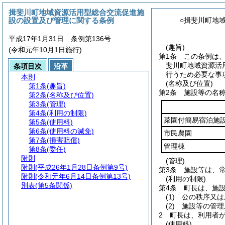
揖斐川町地域資源活用型総合交流促進施
設の設置及び管理に関する条例
○揖斐川町地
平成17年1月31日 条例第136号
(趣旨)
(令和元年10月1日施行)
第1条
この条例は
斐川町地域資源活
条項目次
沿革
行うため必要な事
本則
(名称及び位置)
第1条
(趣旨)
第2条
施設等の名
第2条
(名称及び位置)
第3条
(管理)
第4条
(利用の制限)
菜園付簡易宿泊施
第5条
(使用料)
第6条
(使用料の減免)
市民農園
第7条
(損害賠償)
管理棟
第8条
(委任)
附則
(管理)
附則
(平成26年1月28日条例第9号)
第3条
施設等は、
附則
(令和元年6月14日条例第13号)
(利用の制限)
別表
(第5条関係)
第4条
町長は、施
(1)
公の秩序又は
(2)
施設等の管理
2
町長は、利用者
(使用料)