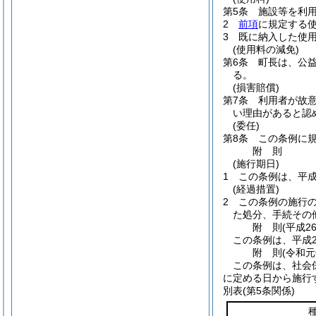
第5条
施設等を利
2
前項
に規定する
3
既に納入した使
(使用料の減免)
第6条
町長は、公
る。
(損害賠償)
第7条
利用者が故
い理由があると認
(委任)
第8条
この条例に
附
則
(施行期日)
1
この条例は、平成
(経過措置)
2
この条例の施行
た処分、手続その
附
則
(平成2
この条例は、平成2
附
則
(令和元
この条例は、社会
に定める日から施行
別表
(第5条関係)