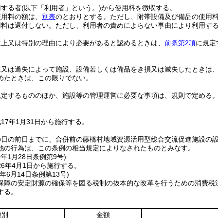
用する者
(以下「利用者」という。)
から使用料を徴収する。
使用料の額は、
別表
のとおりとする。
ただし、附帯設備及び備品の使用
用料は還付しない。
ただし、利用者の責めによらない事由により利用す
益上又は特別の理由により必要があると認めるときは、
前条第2項
に規定
意又は過失によって施設、設備若しくは備品をき損又は滅失したときは
めたときは、この限りでない。
規定するもののほか、施設等の管理運営に必要な事項は、規則で定める
17年1月31日から施行する。
の日の前日までに、合併前の藤橋村地域資源活用型総合交流促進施設の
他の行為は、この条例の相当規定によりなされたものとみなす。
6年1月28日
条例第9号)
6年4月1日から施行する。
年6月14日
条例第13号)
保障の安定財源の確保等を図る税制の抜本的な改革を行うための消費税
する。
種別
金額