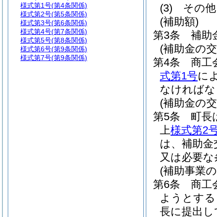
様式第1号
(第4条関係)
(3)
その他
様式第2号
(第5条関係)
(補助額)
様式第3号
(第6条関係)
様式第4号
(第7条関係)
第3条
補助
様式第5号
(第8条関係)
(補助金の交
様式第6号
(第9条関係)
様式第7号
(第9条関係)
第4条
商工
式第1号
に
なければな
(補助金の交
第5条
町長
上
様式第2
は、補助金
又は必要な
(補助事業
第6条
商工
ようとする
長に提出し