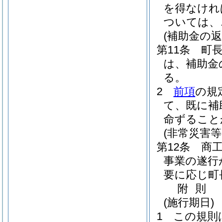
を得なけれ
ついては、
(補助金の返
第11条
町
は、補助金
る。
2
前項
の規
て、既に補
命ずること
(非常災害
第12条
商
事業の遂行
要に応じ町
附
則
(施行期日)
1
この規則