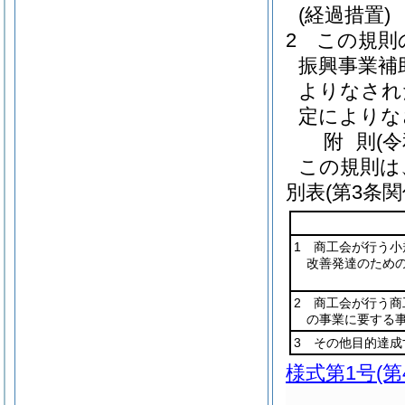
(経過措置)
2
この規則
振興事業補
よりなされ
定によりな
附
則
(
この規則は
別表
(第3条関
1 商工会が行う
改善発達のため
2 商工会が行う
の事業に要する
3 その他目的達
様式第1号
(