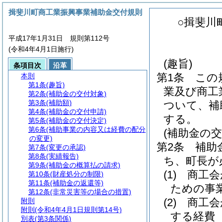
揖斐川町商工業振興事業補助金交付規則
○揖斐川
平成17年1月31日 規則第112号
(令和4年4月1日施行)
(趣旨)
条項目次
沿革
第1条
この
本則
第1条
(趣旨)
業及び商工
第2条
(補助金の交付対象)
第3条
(補助額)
ついて、補
第4条
(補助金の交付申請)
する。
第5条
(補助金の交付決定)
第6条
(補助事業の内容又は経費の配分
(補助金の交
の変更)
第2条
補助
第7条
(変更の承認)
第8条
(実績報告)
ち、町長が
第9条
(補助金の概算払の請求)
(1)
商工会
第10条
(財産処分の制限)
第11条
(補助金の返還等)
ための事
第12条
(非常災害等の場合の措置)
(2)
商工会
附則
附則
(令和4年4月1日規則第14号)
する経費
別表
(第3条関係)