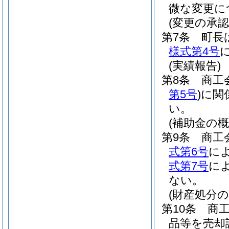
微な変更に
(変更の承認
第7条
町長
様式第4号
(実績報告)
第8条
商工
第5号
)
に関
い。
(補助金の概
第9条
商工
式第6号
に
式第7号
に
ない。
(財産処分の
第10条
商
品等を売却