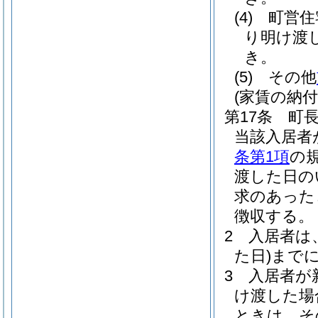
(4)
町営住
り明け渡
き。
(5)
その他
(家賃の納付
第17条
町
当該入居者
条第1項
の
渡した日の
求のあった
徴収する。
2
入居者は
た日)
まで
3
入居者が
け渡した場
ときは、そ