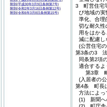
附則
(平成30年3月9日条例第7号)
3
町営住宅
附則
(令和2年3月16日条例第12号)
び地域の実
附則
(令和6年3月8日条例第15号)
準化、合理
切な耐久性
用をはかる
減に配慮し
(公営住宅の
第3条の3
同条第2項
適合するよ
第3章
(入居者の公
第4条
町長
方法によっ
(1)
新聞へ
(2)
町庁舎