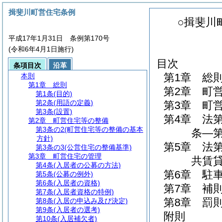
揖斐川町営住宅条例
○揖斐川
平成17年1月31日 条例第170号
(令和6年4月1日施行)
目次
条項目次
沿革
第1章
総
本則
第1章
総則
第2章
町
第1条
(目的)
第2条
(用語の定義)
第3章
町
第3条
(設置)
第4章
法
第2章
町営住宅等の整備
第3条の2
(町営住宅等の整備の基本
条―第
方針)
第5章
法
第3条の3
(公営住宅の整備基準)
第3章
町営住宅の管理
共賃貸
第4条
(入居者の公募の方法)
第6章
駐
第5条
(公募の例外)
第6条
(入居者の資格)
第7章
補
第7条
(入居者資格の特例)
第8章
罰
第8条
(入居の申込み及び決定)
第9条
(入居者の選考)
附則
第10条
(入居補欠者)