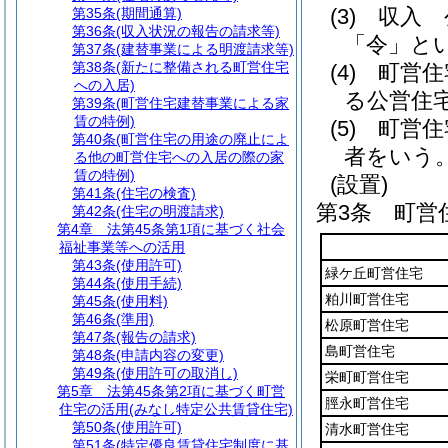
(3)
収入 
第35条
(期間通算)
第36条
(収入状況の報告の請求等)
「令」とい
第37条
(建替事業による明渡請求等)
第38条
(新たに整備される町営住宅
(4)
町営住
への入居)
る公営住
第39条
(町営住宅建替事業による家
賃の特例)
(5)
町営住
第40条
(町営住宅の用途の廃止によ
者をいう
る他の町営住宅への入居の際の家
賃の特例)
(設置)
第41条
(住宅の検査)
第3条
町営
第42条
(住宅の明渡請求)
第4章
法第45条第1項に基づく社会
福祉事業等への活用
第43条
(使用許可)
緑ケ丘町営住宅
第44条
(使用手続)
粕川町営住宅
第45条
(使用料)
第46条
(準用)
松原町営住宅
第47条
(報告の請求)
島町営住宅
第48条
(申請内容の変更)
第49条
(使用許可の取消し)
栄町町営住宅
第5章
法第45条第2項に基づく町営
脛永町営住宅
住宅の活用(みなし特定公共賃貸住宅)
第50条
(使用許可)
清水町営住宅
第51条
(特定優良賃貸住宅制度に基