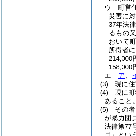
ウ
町営
災害に対
37年法律
るもの又
おいて
所得者
214,000
158,000
エ
ア
、
(3)
現に住
(4)
現に町
あること
(5)
その者
が暴力団
法律第77号
員」という