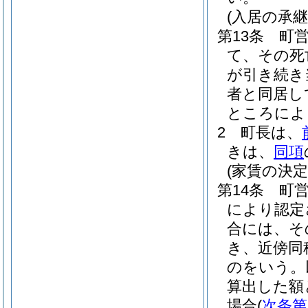
(入居の承継
第13条
町
て、その死
が引き続き
者と同居し
ところによ
2
町長は、
きは、
同項
(家賃の決定
第14条
町
により認定
合には、そ
き、近傍同
のをいう。
算出した額
場合
(
次条第