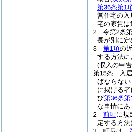
第36条第1
営住宅の入
宅の家賃は
2
令第2条
長が別に定
3
第1項
の
する方法に
(収入の申告
第15条
入
ばならない
に掲げる者
び
第36条第
な事情にあ
2
前項
に規
定する方法
3
町長は、