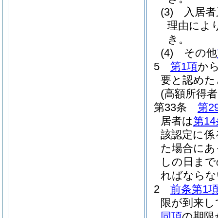
(3)
入居者
理由によ
き。
(4)
その他
5
第1項
か
要と認めた
(高額所得
第33条
第2
居者は
第1
該認定に係
た場合にあ
しの日まで
ればならな
2
前条第1
限が到来し
同項
の期限