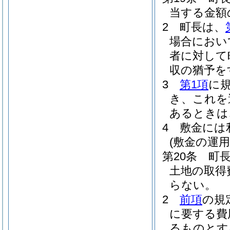
当する金額
2
町長は、
場合におい
者に対して
収の猶予を
3
第1項
に
き、これを
あるときは
4
敷金には
(敷金の運用
第20条
町
土地の取得
らない。
2
前項
の規
に要する費
るものとす