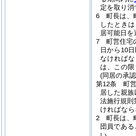
定を取り消
6
町長は、
したときは
居可能日を
7
町営住宅
日から10
なければな
は、この限
(同居の承認
第12条
町
居した親族
法施行規則
ければなら
2
町長は、
団員である
い。