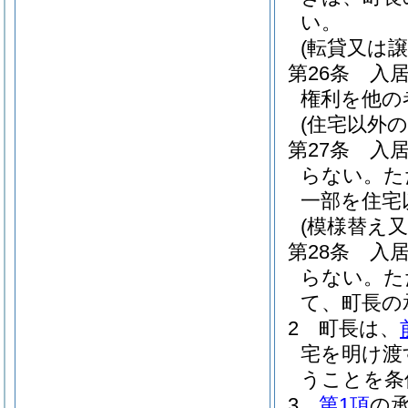
い。
(転貸又は譲
第26条
入
権利を他の
(住宅以外
第27条
入
らない。
た
一部を住宅
(模様替え
第28条
入
らない。
た
て、町長の
2
町長は、
宅を明け渡
うことを条
3
第1項
の