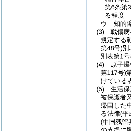
第6条第
る程度
ウ
知的
(3)
戦傷病
規定する
第48号)
別
別表第1号
(4)
原子爆
第117号)
けている
(5)
生活保
被保護者
帰国した
る法律
(平
(中国残
の支援に