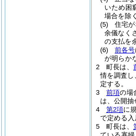
いため困
場合を除く
(5)
住宅が
余儀なく
の支払を
(6)
前各号
が明らか
2
町長は、
情を調査し
定する。
3
前項
の場
は、公開抽
4
第2項
に
で定める入
5
町長は、
ている寡婦