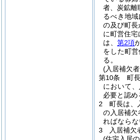
者、炭鉱離
るべき地域
の及び町長
に町営住宅
は、
第2項
をした町営
る。
(入居補欠者
第10条
町
において、
必要と認め
2
町長は、
の入居補欠
ればならな
3
入居補欠
(住宅入居の