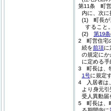
第11条
町
内に、次に
(1)
町長が
すること
(2)
第19条
2
町営住宅
続を
前項
に
の規定にか
に定める手
3
町長は、
1号
に規定
4
入居者は
より身元引
受人異動届
5
町長は、
る期間内に