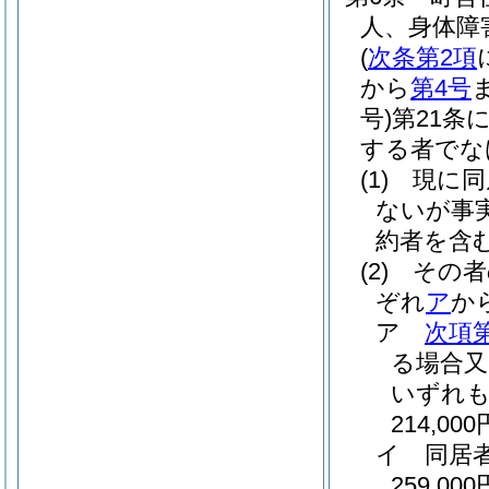
人、身体障
(
次条第2項
から
第4号
号)
第21条
する者でな
(1)
現に同
ないが事
約者を含
(2)
その者
ぞれ
ア
か
ア
次項
る場合又
いずれも
214,000
イ
同居
259,000