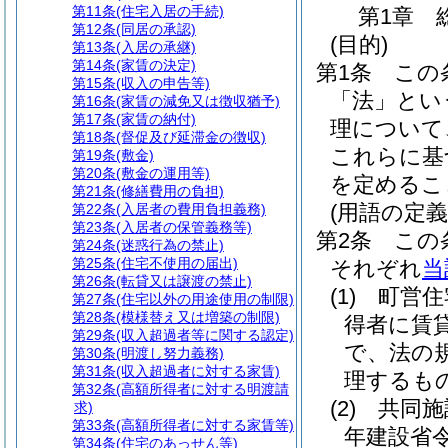
第11条
(住宅入居の手続)
第1章
第12条
(同居の承認)
(目的)
第13条
(入居の承継)
第14条
(家賃の決定)
第1条
この
第15条
(収入の申告等)
「法」とい
第16条
(家賃の減免又は徴収猶予)
第17条
(家賃の納付)
理について
第18条
(督促及び延滞金の徴収)
これらに基
第19条
(敷金)
第20条
(敷金の運用等)
を定めるこ
第21条
(修繕費用の負担)
(用語の定義
第22条
(入居者の費用負担義務)
第23条
(入居者の保管義務等)
第2条
この
第24条
(迷惑行為の禁止)
第25条
(住宅不使用の届出)
それぞれ
当
第26条
(転貸又は譲渡の禁止)
(1)
町営住
第27条
(住宅以外の用途使用の制限)
第28条
(模様替え又は増築の制限)
得者に賃
第29条
(収入超過者等に関する認定)
で、法の
第30条
(明渡し努力義務)
第31条
(収入超過者に対する家賃)
理するも
第32条
(高額所得者に対する明渡請
(2)
共同施
求)
第33条
(高額所得者に対する家賃等)
年建設省令
第34条
(住宅のあっせん等)