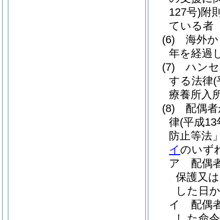
127号)
附
ている者
(6)
海外か
年を経過
(7)
ハンセ
する法律
療養所入
(8)
配偶者
律
(平成1
防止等法」
イ
のいず
ア
配偶
保護又は
した日か
イ
配偶
した命令