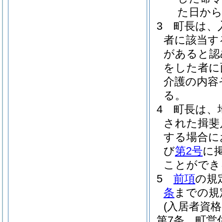
た日から
3
町長は、
者に該当す
があると認
をした者に
介護の内容
る。
4
町長は、
された揖斐
する場合に
び
第2号
に
ことができ
5
前項
の規
条
までの規
(入居者資格
第7条
町営