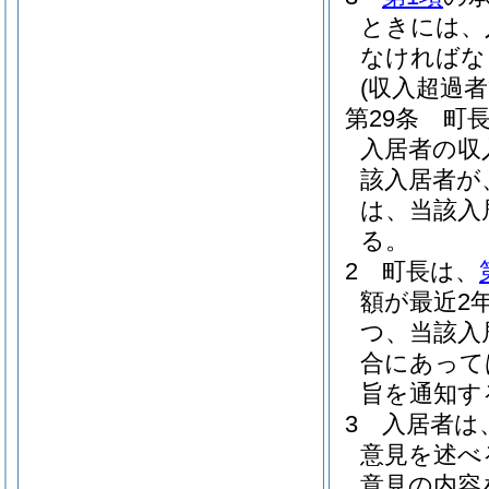
ときには、
なければな
(収入超過
第29条
町
入居者の収
該入居者が
は、当該入
る。
2
町長は、
額が最近2
つ、当該入
合にあって
旨を通知す
3
入居者は
意見を述べ
意見の内容