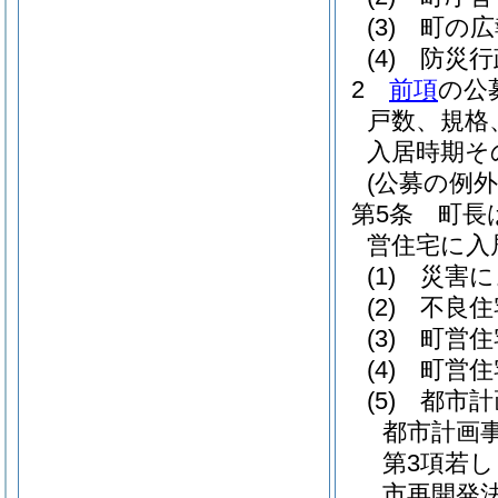
(3)
町の広
(4)
防災行
2
前項
の公
戸数、規格
入居時期そ
(公募の例外
第5条
町長
営住宅に入
(1)
災害に
(2)
不良住
(3)
町営住
(4)
町営住
(5)
都市計
都市計画
第3項若
市再開発