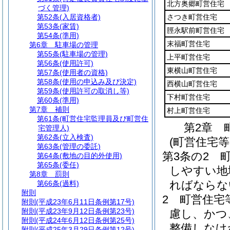
北方奥郷町営住宅
づく管理)
第52条
(入居資格者)
さつき町営住宅
第53条
(家賃)
脛永駅前町営住宅
第54条
(準用)
末福町営住宅
第6章
駐車場の管理
第55条
(駐車場の管理)
上平町営住宅
第56条
(使用許可)
東横山町営住宅
第57条
(使用者の資格)
第58条
(使用の申込み及び決定)
西横山町営住宅
第59条
(使用許可の取消し等)
下村町営住宅
第60条
(準用)
第7章
補則
村上町営住宅
第61条
(町営住宅監理員及び町営住
第2章
宅管理人)
第62条
(立入検査)
(町営住宅
第63条
(管理の委託)
第3条の2
第64条
(敷地の目的外使用)
第65条
(委任)
しやすい地
第8章
罰則
ればならな
第66条
(過料)
附則
2
町営住宅
附則
(平成23年6月11日条例第17号)
附則
(平成23年9月12日条例第23号)
慮し、かつ
附則
(平成24年6月12日条例第25号)
整備しなけ
附則
(平成25年3月29日条例第12号)