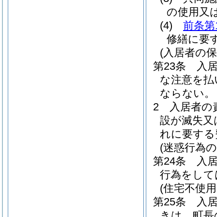
の使用又
(4)
前条第
修繕に要
(入居者の保
第23条
入
な注意を払
ならない。
2
入居者の
設が滅失又
れに要する
(迷惑行為の
第24条
入
行為をして
(住宅不使用
第25条
入
きは、町長