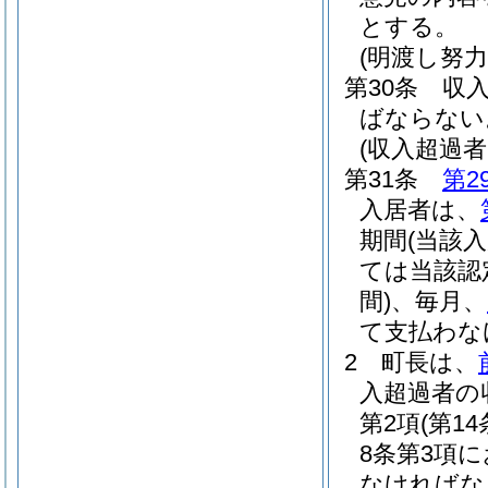
とする。
(明渡し努力
第30条
収
ばならない
(収入超過
第31条
第2
入居者は、
期間
(当該
ては当該認
間)
、毎月、
て支払わな
2
町長は、
入超過者の
第2項
(第
8条第3項
なければな