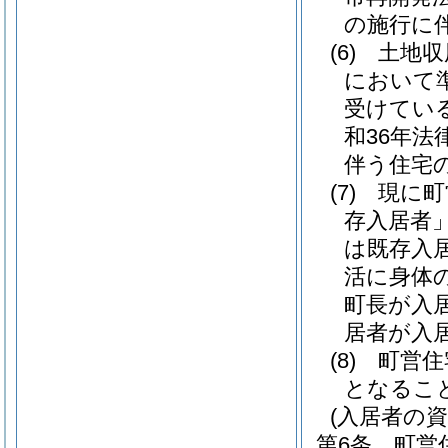
の施行に
(6)
土地収
において
受けてい
和36年法律
伴う住宅
(7)
現に町
存入居者」
は既存入
活に身体
町長が入
居者が入
(8)
町営住
となるこ
(入居者の資
第6条
町営