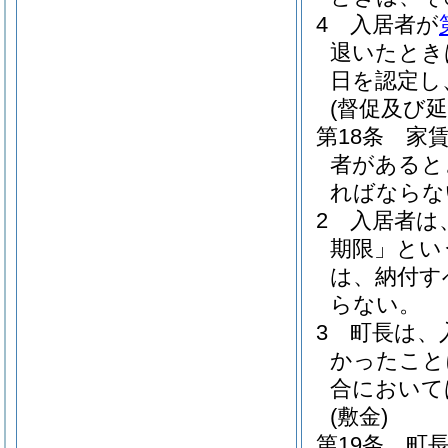
4
入居者が
退いたとき
日を認定し
(督促及び延
第18条
家
者があると
ればならな
2
入居者は
期限」とい
は、納付す
らない。
3
町長は、
かったこと
合において
(敷金)
第19条
町