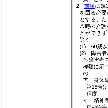
2
前項
に規
を図る必要
とする。
た
常時の介護
とができず
除く。
(1)
60歳
(2)
障害者
る障害者
種類に応
の
ア
身体
第15号)
程度
イ
精神
精神障害