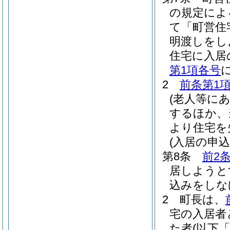
の規定によ
て「町営住
明渡しをし
住宅に入居
第1項各号
2
前条第1
(老人等に
するほか、
より住宅を
(入居の申
第8条
前2
居しようと
込みをしな
2
町長は、
宅の入居者
た者
(以下