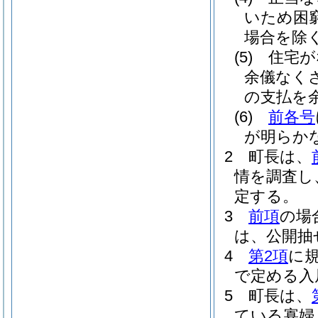
いため困
場合を除く
(5)
住宅が
余儀なく
の支払を
(6)
前各号
が明らか
2
町長は、
情を調査し
定する。
3
前項
の場
は、公開抽
4
第2項
に
で定める入
5
町長は、
ている寡婦