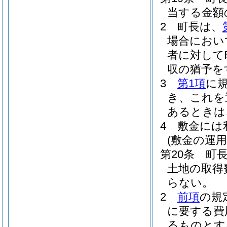
当する金額
2
町長は、
場合におい
者に対して
収の猶予を
3
第1項
に
き、これを
あるときは
4
敷金には
(敷金の運用
第20条
町
土地の取得
らない。
2
前項
の規
に要する費
るものとす