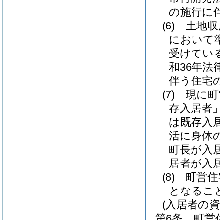
の施行に
(6)
土地収
において
受けてい
和36年法律
伴う住宅
(7)
現に町
存入居者」
は既存入
活に身体
町長が入
居者が入
(8)
町営住
となるこ
(入居者の資
第6条
町営