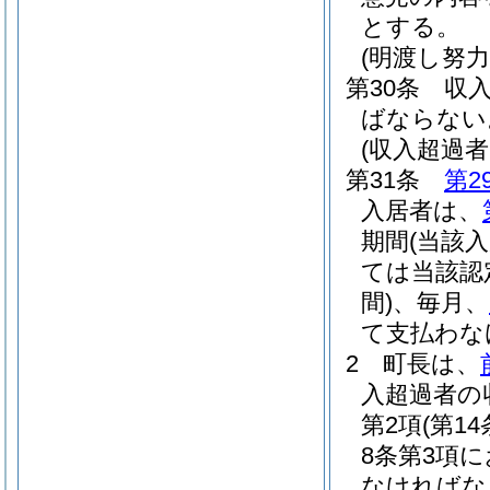
とする。
(明渡し努力
第30条
収
ばならない
(収入超過
第31条
第2
入居者は、
期間
(当該
ては当該認
間)
、毎月、
て支払わな
2
町長は、
入超過者の
第2項
(第
8条第3項
なければな