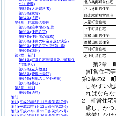
北方奥郷町営住宅
づく管理)
第52条
(入居資格者)
さつき町営住宅
第53条
(家賃)
脛永駅前町営住宅
第54条
(準用)
末福町営住宅
第6章
駐車場の管理
第55条
(駐車場の管理)
上平町営住宅
第56条
(使用許可)
東横山町営住宅
第57条
(使用者の資格)
第58条
(使用の申込み及び決定)
西横山町営住宅
第59条
(使用許可の取消し等)
下村町営住宅
第60条
(準用)
第7章
補則
村上町営住宅
第61条
(町営住宅監理員及び町営住
第2章
宅管理人)
第62条
(立入検査)
(町営住宅
第63条
(管理の委託)
第3条の2
第64条
(敷地の目的外使用)
第65条
(委任)
しやすい地
第8章
罰則
ればならな
第66条
(過料)
附則
2
町営住宅
附則
(平成23年6月11日条例第17号)
附則
(平成23年9月12日条例第23号)
慮し、かつ
附則
(平成24年6月12日条例第25号)
整備しなけ
附則
(平成25年3月29日条例第12号)