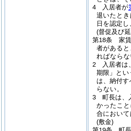
4
入居者が
退いたとき
日を認定し
(督促及び延
第18条
家
者があると
ればならな
2
入居者は
期限」とい
は、納付す
らない。
3
町長は、
かったこと
合において
(敷金)
第19条
町