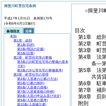
揖斐川町営住宅条例
○揖斐川
平成17年1月31日 条例第170号
(令和6年4月1日施行)
目次
条項目次
沿革
第1章
総
本則
第1章
総則
第2章
町
第1条
(目的)
第2条
(用語の定義)
第3章
町
第3条
(設置)
第4章
法
第2章
町営住宅等の整備
第3条の2
(町営住宅等の整備の基本
条―第
方針)
第5章
法
第3条の3
(公営住宅の整備基準)
第3章
町営住宅の管理
共賃貸
第4条
(入居者の公募の方法)
第6章
駐
第5条
(公募の例外)
第6条
(入居者の資格)
第7章
補
第7条
(入居者資格の特例)
第8章
罰
第8条
(入居の申込み及び決定)
第9条
(入居者の選考)
附則
第10条
(入居補欠者)