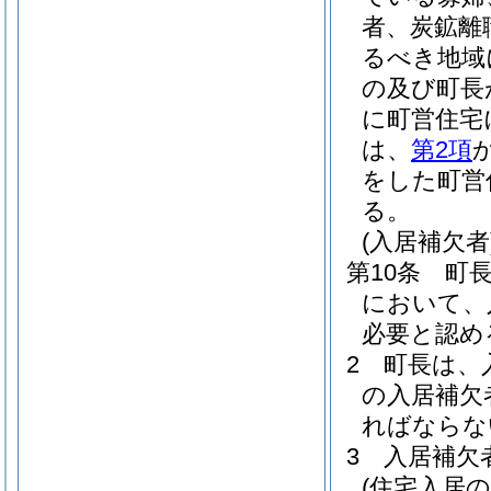
者、炭鉱離
るべき地域
の及び町長
に町営住宅
は、
第2項
をした町営
る。
(入居補欠者
第10条
町
において、
必要と認め
2
町長は、
の入居補欠
ればならな
3
入居補欠
(住宅入居の