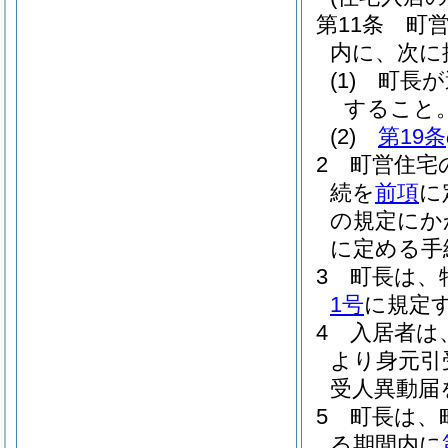
第11条
町
内に、次に
(1)
町長が
すること
(2)
第19条
2
町営住宅
続を
前項
に
の規定にか
に定める手
3
町長は、
1号
に規定
4
入居者は
より身元引
受人異動届
5
町長は、
る期間内に