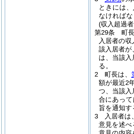
ときには、
なければな
(収入超過
第29条
町
入居者の収
該入居者が
は、当該入
る。
2
町長は、
額が最近2
つ、当該入
合にあって
旨を通知す
3
入居者は
意見を述べ
意見の内容