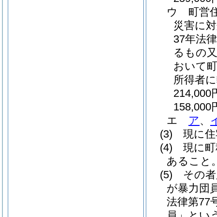
ウ
町営
災害に対
37年法律
るもの又
おいて
所得者
214,000
158,000
エ
ア
、
(3)
現に住
(4)
現に町
あること
(5)
その者
が暴力団
法律第77号
員」という