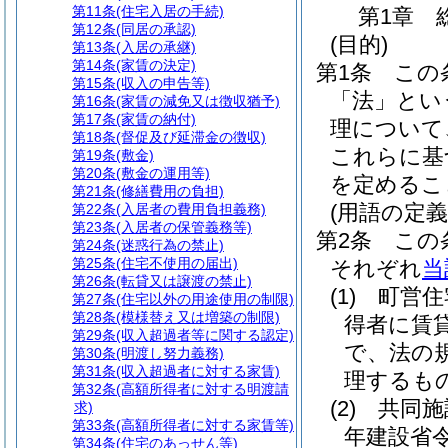
第11条
(住宅入居の手続)
第1章
第12条
(同居の承認)
(目的)
第13条
(入居の承継)
第14条
(家賃の決定)
第1条
この
第15条
(収入の申告等)
「法」とい
第16条
(家賃の減免又は徴収猶予)
第17条
(家賃の納付)
理について
第18条
(督促及び延滞金の徴収)
これらに基
第19条
(敷金)
第20条
(敷金の運用等)
を定めるこ
第21条
(修繕費用の負担)
(用語の定義
第22条
(入居者の費用負担義務)
第23条
(入居者の保管義務等)
第2条
この
第24条
(迷惑行為の禁止)
第25条
(住宅不使用の届出)
それぞれ
当
第26条
(転貸又は譲渡の禁止)
(1)
町営住
第27条
(住宅以外の用途使用の制限)
第28条
(模様替え又は増築の制限)
得者に賃
第29条
(収入超過者等に関する認定)
で、法の
第30条
(明渡し努力義務)
第31条
(収入超過者に対する家賃)
理するも
第32条
(高額所得者に対する明渡請
(2)
共同施
求)
第33条
(高額所得者に対する家賃等)
年建設省令
第34条
(住宅のあっせん等)