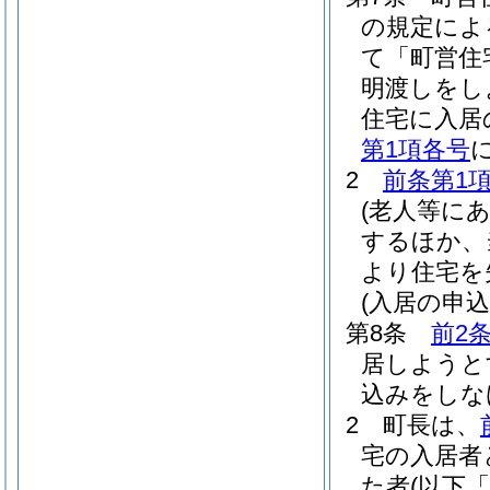
の規定によ
て「町営住
明渡しをし
住宅に入居
第1項各号
2
前条第1
(老人等に
するほか、
より住宅を
(入居の申
第8条
前2
居しようと
込みをしな
2
町長は、
宅の入居者
た者
(以下