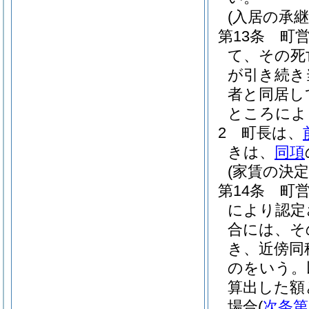
(入居の承継
第13条
町
て、その死
が引き続き
者と同居し
ところによ
2
町長は、
きは、
同項
(家賃の決定
第14条
町
により認定
合には、そ
き、近傍同
のをいう。
算出した額
場合
(
次条第