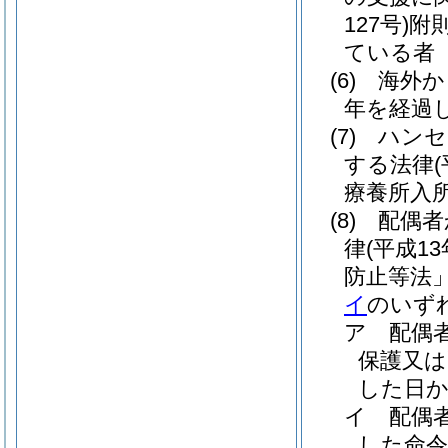
127号)
附
ている者
(6)
海外か
年を経過
(7)
ハンセ
する法律
療養所入
(8)
配偶者
律
(平成1
防止等法」
イ
のいず
ア
配偶
保護又は
した日か
イ
配偶
した命令