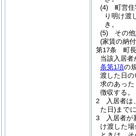
(4)
町営住
り明け渡
き。
(5)
その他
(家賃の納付
第17条
町
当該入居者
条第1項
の
渡した日の
求のあった
徴収する。
2
入居者は
た日)
まで
3
入居者が
け渡した場
ときは、そ