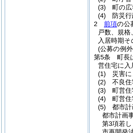
(3)
町の広
(4)
防災行
2
前項
の公
戸数、規格
入居時期そ
(公募の例外
第5条
町長
営住宅に入
(1)
災害に
(2)
不良住
(3)
町営住
(4)
町営住
(5)
都市計
都市計画
第3項若
市再開発