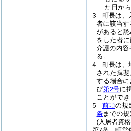
た日から
3
町長は、
者に該当す
があると認
をした者に
介護の内容
る。
4
町長は、
された揖斐
する場合に
び
第2号
に
ことができ
5
前項
の規
条
までの規
(入居者資格
第7条
町営