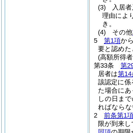
(3)
入居者
理由によ
き。
(4)
その他
5
第1項
か
要と認めた
(高額所得
第33条
第2
居者は
第1
該認定に係
た場合にあ
しの日まで
ればならな
2
前条第1
限が到来し
同項
の期限