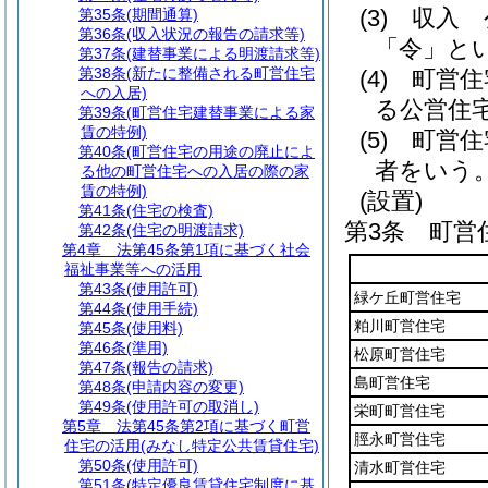
(3)
収入 
第35条
(期間通算)
第36条
(収入状況の報告の請求等)
「令」とい
第37条
(建替事業による明渡請求等)
第38条
(新たに整備される町営住宅
(4)
町営住
への入居)
る公営住
第39条
(町営住宅建替事業による家
賃の特例)
(5)
町営住
第40条
(町営住宅の用途の廃止によ
者をいう
る他の町営住宅への入居の際の家
賃の特例)
(設置)
第41条
(住宅の検査)
第3条
町営
第42条
(住宅の明渡請求)
第4章
法第45条第1項に基づく社会
福祉事業等への活用
第43条
(使用許可)
緑ケ丘町営住宅
第44条
(使用手続)
粕川町営住宅
第45条
(使用料)
第46条
(準用)
松原町営住宅
第47条
(報告の請求)
島町営住宅
第48条
(申請内容の変更)
第49条
(使用許可の取消し)
栄町町営住宅
第5章
法第45条第2項に基づく町営
脛永町営住宅
住宅の活用(みなし特定公共賃貸住宅)
第50条
(使用許可)
清水町営住宅
第51条
(特定優良賃貸住宅制度に基