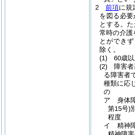
2
前項
に規
を図る必要
とする。
た
常時の介護
とができず
除く。
(1)
60歳
(2)
障害者
る障害者
種類に応
の
ア
身体
第15号)
程度
イ
精神
精神障害