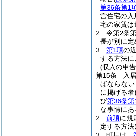
第36条第1
営住宅の入
宅の家賃は
2
令第2条
長が別に定
3
第1項
の
する方法に
(収入の申告
第15条
入
ばならない
に掲げる者
び
第36条第
な事情にあ
2
前項
に規
定する方法
3
町長は、