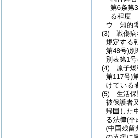
第6条第
る程度
ウ
知的
(3)
戦傷病
規定する
第48号)
別
別表第1号
(4)
原子爆
第117号)
けている
(5)
生活保
被保護者
帰国した
る法律
(平
(中国残
の支援に