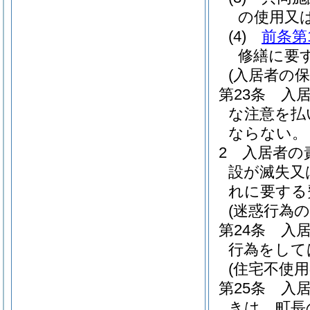
の使用又
(4)
前条第
修繕に要
(入居者の保
第23条
入
な注意を払
ならない。
2
入居者の
設が滅失又
れに要する
(迷惑行為の
第24条
入
行為をして
(住宅不使用
第25条
入
きは、町長