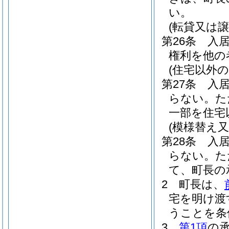
い。
(転貸又は譲
第26条
入
権利を他の
(住宅以外
第27条
入
らない。
た
一部を住宅
(模様替え
第28条
入
らない。
た
て、町長の
2
町長は、
宅を明け渡
うことを条
3
第1項
の