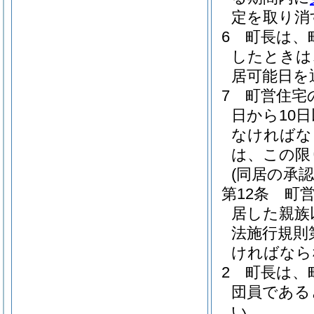
定を取り消
6
町長は、
したときは
居可能日を
7
町営住宅
日から10
なければな
は、この限
(同居の承認
第12条
町
居した親族
法施行規則
ければなら
2
町長は、
団員である
い。