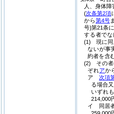
人、身体障
(
次条第2項
から
第4号
号)
第21条
する者でな
(1)
現に同
ないが事
約者を含
(2)
その者
ぞれ
ア
か
ア
次項
る場合又
いずれも
214,000
イ
同居
259,000