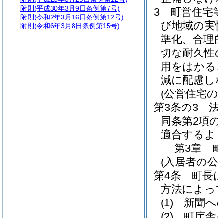
附則
(平成30年3月9日条例第7号)
3
町営住宅
附則
(令和2年3月16日条例第12号)
び地域の実
附則
(令和6年3月8日条例第15号)
準化、合理
切な耐久性
用をはかる
減に配慮し
(公営住宅の
第3条の3
同条第2項
適合するよ
第3章
(入居者の公
第4条
町長
方法によっ
(1)
新聞へ
(2)
町庁舎