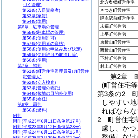
北方奥郷町営住宅
づく管理)
第52条
(入居資格者)
さつき町営住宅
第53条
(家賃)
脛永駅前町営住宅
第54条
(準用)
末福町営住宅
第6章
駐車場の管理
第55条
(駐車場の管理)
上平町営住宅
第56条
(使用許可)
東横山町営住宅
第57条
(使用者の資格)
第58条
(使用の申込み及び決定)
西横山町営住宅
第59条
(使用許可の取消し等)
下村町営住宅
第60条
(準用)
第7章
補則
村上町営住宅
第61条
(町営住宅監理員及び町営住
第2章
宅管理人)
第62条
(立入検査)
(町営住宅
第63条
(管理の委託)
第3条の2
第64条
(敷地の目的外使用)
第65条
(委任)
しやすい地
第8章
罰則
ればならな
第66条
(過料)
附則
2
町営住宅
附則
(平成23年6月11日条例第17号)
附則
(平成23年9月12日条例第23号)
慮し、かつ
附則
(平成24年6月12日条例第25号)
整備しなけ
附則
(平成25年3月29日条例第12号)