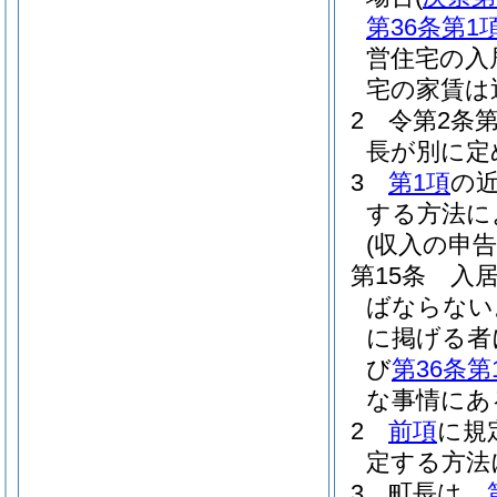
第36条第1
営住宅の入
宅の家賃は
2
令第2条
長が別に定
3
第1項
の
する方法に
(収入の申告
第15条
入
ばならない
に掲げる者
び
第36条第
な事情にあ
2
前項
に規
定する方法
3
町長は、