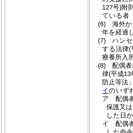
127号)
附
ている者
(6)
海外か
年を経過
(7)
ハンセ
する法律
療養所入
(8)
配偶者
律
(平成1
防止等法」
イ
のいず
ア
配偶
保護又は
した日か
イ
配偶
した命令