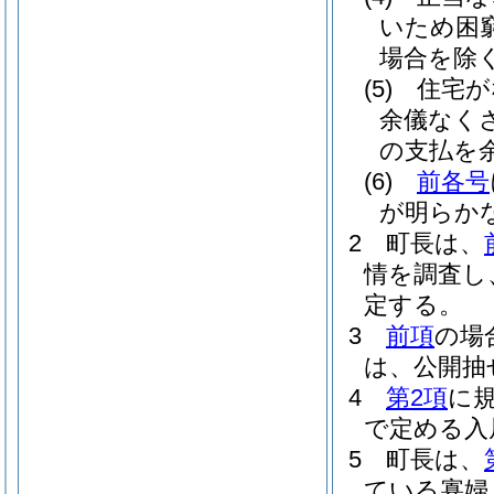
いため困
場合を除く
(5)
住宅が
余儀なく
の支払を
(6)
前各号
が明らか
2
町長は、
情を調査し
定する。
3
前項
の場
は、公開抽
4
第2項
に
で定める入
5
町長は、
ている寡婦