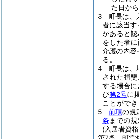
た日から
3
町長は、
者に該当す
があると認
をした者に
介護の内容
る。
4
町長は、
された揖斐
する場合に
び
第2号
に
ことができ
5
前項
の規
条
までの規
(入居者資格
第7条
町営