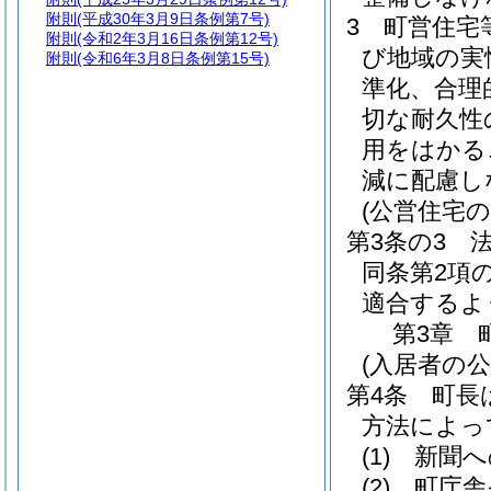
附則
(平成30年3月9日条例第7号)
3
町営住宅
附則
(令和2年3月16日条例第12号)
び地域の実
附則
(令和6年3月8日条例第15号)
準化、合理
切な耐久性
用をはかる
減に配慮し
(公営住宅の
第3条の3
同条第2項
適合するよ
第3章
(入居者の公
第4条
町長
方法によっ
(1)
新聞へ
(2)
町庁舎