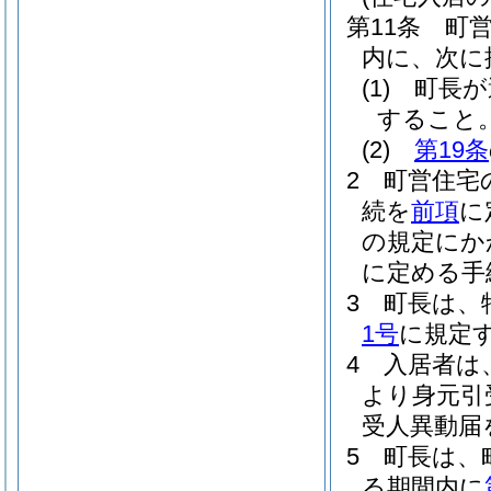
第11条
町
内に、次に
(1)
町長が
すること
(2)
第19条
2
町営住宅
続を
前項
に
の規定にか
に定める手
3
町長は、
1号
に規定
4
入居者は
より身元引
受人異動届
5
町長は、
る期間内に