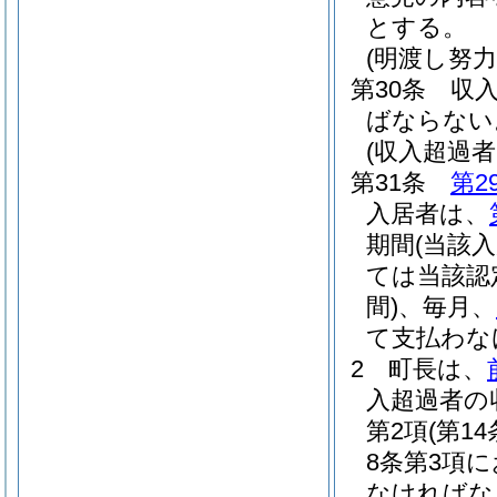
とする。
(明渡し努力
第30条
収
ばならない
(収入超過
第31条
第2
入居者は、
期間
(当該
ては当該認
間)
、毎月、
て支払わな
2
町長は、
入超過者の
第2項
(第
8条第3項
なければな