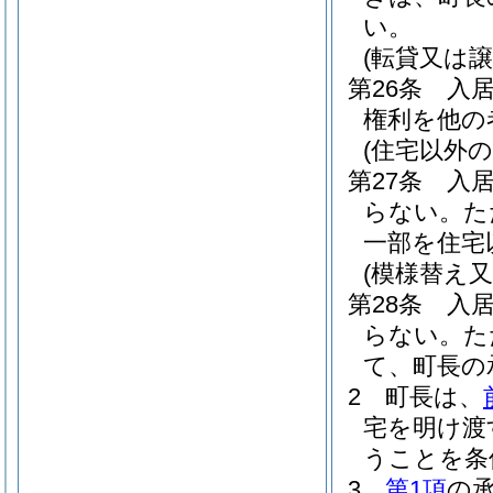
い。
(転貸又は譲
第26条
入
権利を他の
(住宅以外
第27条
入
らない。
た
一部を住宅
(模様替え
第28条
入
らない。
た
て、町長の
2
町長は、
宅を明け渡
うことを条
3
第1項
の