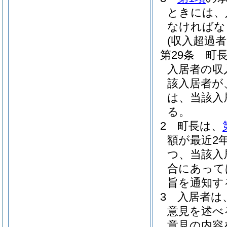
ときには、
なければな
(収入超過
第29条
町
入居者の収
該入居者が
は、当該入
る。
2
町長は、
額が最近2
つ、当該入
合にあって
旨を通知す
3
入居者は
意見を述べ
意見の内容