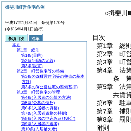
揖斐川町営住宅条例
○揖斐川
平成17年1月31日 条例第170号
(令和6年4月1日施行)
目次
条項目次
沿革
第1章
総
本則
第1章
総則
第2章
町
第1条
(目的)
第2条
(用語の定義)
第3章
町
第3条
(設置)
第4章
法
第2章
町営住宅等の整備
第3条の2
(町営住宅等の整備の基本
条―第
方針)
第5章
法
第3条の3
(公営住宅の整備基準)
第3章
町営住宅の管理
共賃貸
第4条
(入居者の公募の方法)
第6章
駐
第5条
(公募の例外)
第6条
(入居者の資格)
第7章
補
第7条
(入居者資格の特例)
第8章
罰
第8条
(入居の申込み及び決定)
第9条
(入居者の選考)
附則
第10条
(入居補欠者)