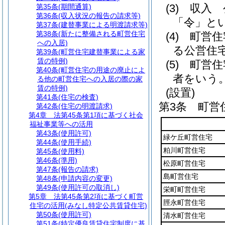
(3)
収入 
第35条
(期間通算)
第36条
(収入状況の報告の請求等)
「令」とい
第37条
(建替事業による明渡請求等)
第38条
(新たに整備される町営住宅
(4)
町営住
への入居)
る公営住
第39条
(町営住宅建替事業による家
賃の特例)
(5)
町営住
第40条
(町営住宅の用途の廃止によ
者をいう
る他の町営住宅への入居の際の家
賃の特例)
(設置)
第41条
(住宅の検査)
第3条
町営
第42条
(住宅の明渡請求)
第4章
法第45条第1項に基づく社会
福祉事業等への活用
第43条
(使用許可)
緑ケ丘町営住宅
第44条
(使用手続)
粕川町営住宅
第45条
(使用料)
第46条
(準用)
松原町営住宅
第47条
(報告の請求)
島町営住宅
第48条
(申請内容の変更)
第49条
(使用許可の取消し)
栄町町営住宅
第5章
法第45条第2項に基づく町営
脛永町営住宅
住宅の活用(みなし特定公共賃貸住宅)
第50条
(使用許可)
清水町営住宅
第51条
(特定優良賃貸住宅制度に基