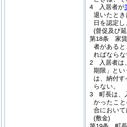
4
入居者が
退いたとき
日を認定し
(督促及び延
第18条
家
者があると
ればならな
2
入居者は
期限」とい
は、納付す
らない。
3
町長は、
かったこと
合において
(敷金)
第19条
町