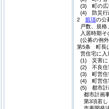
(3)
町の広
(4)
防災行
2
前項
の公
戸数、規格
入居時期そ
(公募の例外
第5条
町長
営住宅に入
(1)
災害に
(2)
不良住
(3)
町営住
(4)
町営住
(5)
都市計
都市計画
第3項若
市再開発