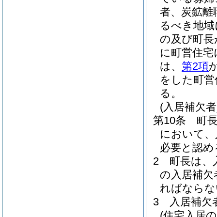
者、炭鉱離
るべき地域
の及び町長
に町営住宅
は、
第2項
をした町営
る。
(入居補欠者
第10条
町
において、
必要と認め
2
町長は、
の入居補欠
ればならな
3
入居補欠
(住宅入居の