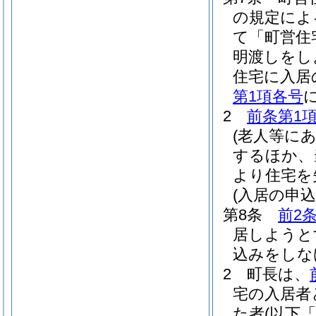
の規定によ
て「町営住
明渡しをし
住宅に入居
第1項各号
2
前条第1
(老人等に
するほか、
より住宅を
(入居の申
第8条
前2
居しようと
込みをしな
2
町長は、
宅の入居者
た者
(以下