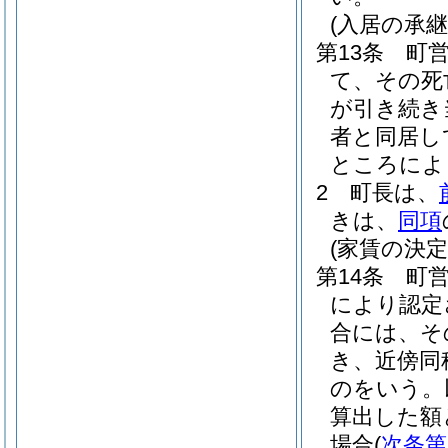
(入居の承継
第13条
町
て、その死
が引き続き
者と同居し
ところによ
2
町長は、
きは、
同項
(家賃の決定
第14条
町
により認定
合には、そ
き、近傍同
のをいう。
算出した額
場合
(
次条第