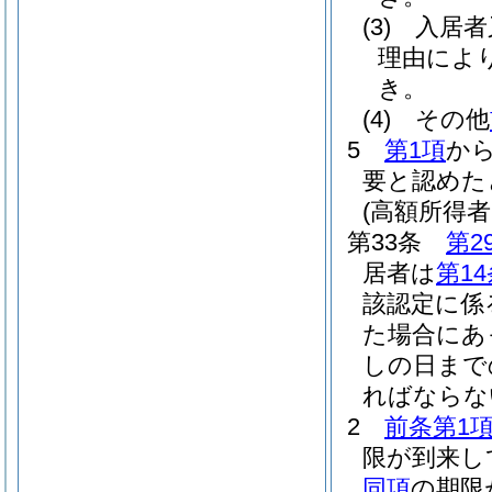
(3)
入居者
理由によ
き。
(4)
その他
5
第1項
か
要と認めた
(高額所得
第33条
第2
居者は
第1
該認定に係
た場合にあ
しの日まで
ればならな
2
前条第1
限が到来し
同項
の期限