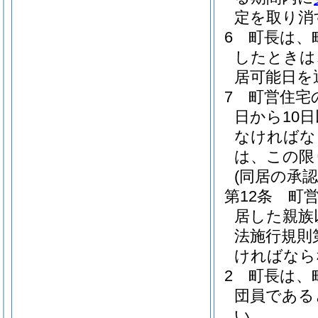
定を取り消
6
町長は、
したときは
居可能日を
7
町営住宅
日から10
なければな
は、この限
(同居の承認
第12条
町
居した親族
法施行規則
ければなら
2
町長は、
団員である
い。