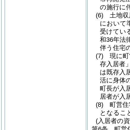
の施行に
(6)
土地収
において
受けてい
和36年法律
伴う住宅
(7)
現に町
存入居者」
は既存入
活に身体
町長が入
居者が入
(8)
町営住
となるこ
(入居者の資
第6条
町営