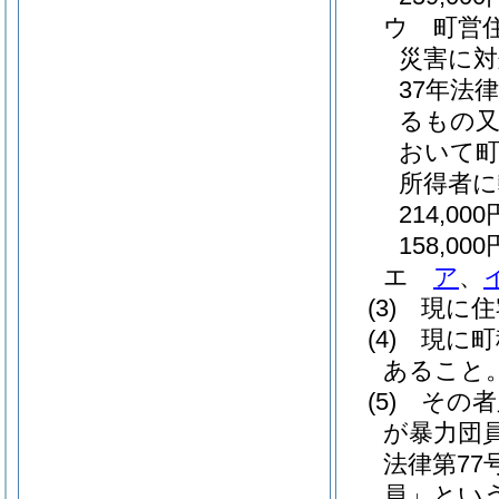
ウ
町営
災害に対
37年法律
るもの又
おいて
所得者
214,000
158,000
エ
ア
、
(3)
現に住
(4)
現に町
あること
(5)
その者
が暴力団
法律第77号
員」という