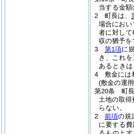
当する金額
2
町長は、
場合におい
者に対して
収の猶予を
3
第1項
に
き、これを
あるときは
4
敷金には
(敷金の運用
第20条
町
土地の取得
らない。
2
前項
の規
に要する費
るものとす