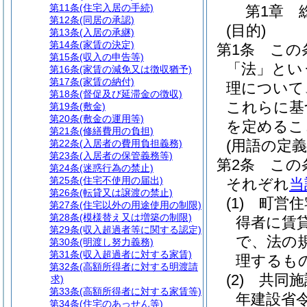
第11条
(住宅入居の手続)
第1章
第12条
(同居の承認)
(目的)
第13条
(入居の承継)
第14条
(家賃の決定)
第1条
この
第15条
(収入の申告等)
「法」とい
第16条
(家賃の減免又は徴収猶予)
第17条
(家賃の納付)
理について
第18条
(督促及び延滞金の徴収)
これらに基
第19条
(敷金)
第20条
(敷金の運用等)
を定めるこ
第21条
(修繕費用の負担)
(用語の定義
第22条
(入居者の費用負担義務)
第23条
(入居者の保管義務等)
第2条
この
第24条
(迷惑行為の禁止)
第25条
(住宅不使用の届出)
それぞれ
当
第26条
(転貸又は譲渡の禁止)
(1)
町営住
第27条
(住宅以外の用途使用の制限)
第28条
(模様替え又は増築の制限)
得者に賃
第29条
(収入超過者等に関する認定)
で、法の
第30条
(明渡し努力義務)
第31条
(収入超過者に対する家賃)
理するも
第32条
(高額所得者に対する明渡請
(2)
共同施
求)
第33条
(高額所得者に対する家賃等)
年建設省令
第34条
(住宅のあっせん等)