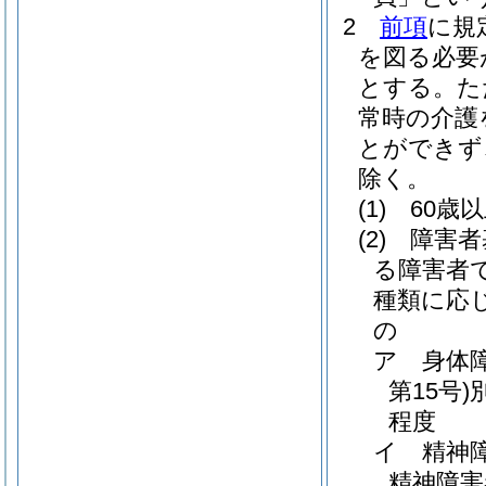
2
前項
に規
を図る必要
とする。
た
常時の介護
とができず
除く。
(1)
60歳
(2)
障害者
る障害者
種類に応
の
ア
身体
第15号)
程度
イ
精神
精神障害