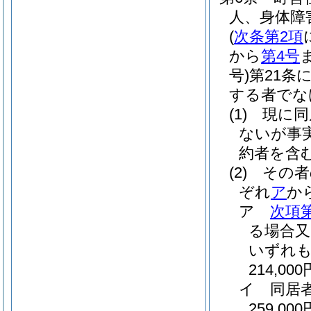
人、身体障
(
次条第2項
から
第4号
号)
第21条
する者でな
(1)
現に同
ないが事
約者を含
(2)
その者
ぞれ
ア
か
ア
次項
る場合又
いずれも
214,000
イ
同居
259,000