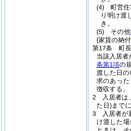
(4)
町営住
り明け渡
き。
(5)
その他
(家賃の納付
第17条
町
当該入居者
条第1項
の
渡した日の
求のあった
徴収する。
2
入居者は
た日)
まで
3
入居者が
け渡した場
ときは、そ