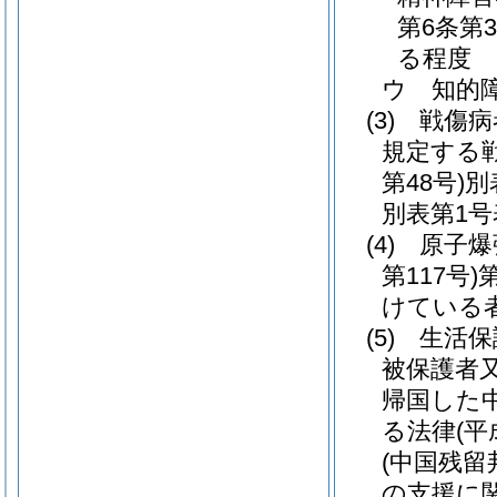
第6条第
る程度
ウ
知的
(3)
戦傷病
規定する
第48号)
別
別表第1号
(4)
原子爆
第117号)
けている
(5)
生活保
被保護者
帰国した
る法律
(平
(中国残
の支援に