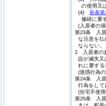
の使用又
(4)
前条第
修繕に要
(入居者の保
第23条
入
な注意を払
ならない。
2
入居者の
設が滅失又
れに要する
(迷惑行為の
第24条
入
行為をして
(住宅不使用
第25条
入
きは、町長