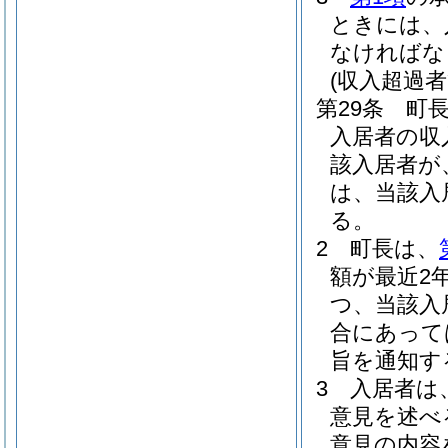
ときには、
なければな
(収入超過
第29条
町
入居者の収
該入居者が
は、当該入
る。
2
町長は、
額が最近2
つ、当該入
合にあって
旨を通知す
3
入居者は
意見を述べ
意見の内容