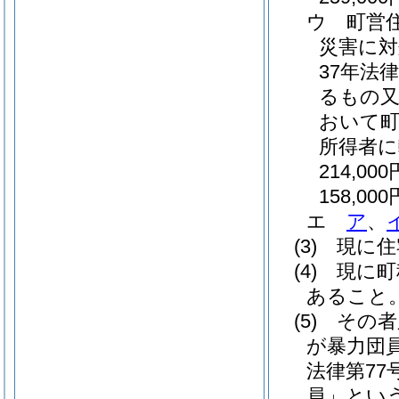
ウ
町営
災害に対
37年法律
るもの又
おいて
所得者
214,000
158,000
エ
ア
、
(3)
現に住
(4)
現に町
あること
(5)
その者
が暴力団
法律第77号
員」という