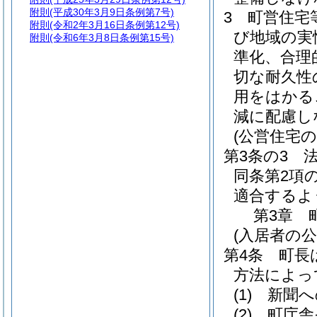
附則
(平成30年3月9日条例第7号)
3
町営住宅
附則
(令和2年3月16日条例第12号)
び地域の実
附則
(令和6年3月8日条例第15号)
準化、合理
切な耐久性
用をはかる
減に配慮し
(公営住宅の
第3条の3
同条第2項
適合するよ
第3章
(入居者の公
第4条
町長
方法によっ
(1)
新聞へ
(2)
町庁舎