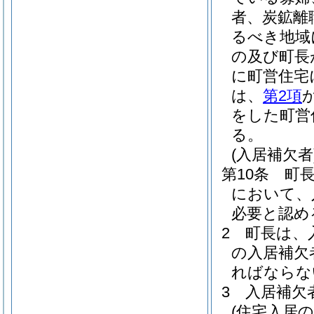
者、炭鉱離
るべき地域
の及び町長
に町営住宅
は、
第2項
をした町営
る。
(入居補欠者
第10条
町
において、
必要と認め
2
町長は、
の入居補欠
ればならな
3
入居補欠
(住宅入居の