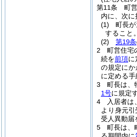
第11条
町
内に、次に
(1)
町長が
すること
(2)
第19条
2
町営住宅
続を
前項
に
の規定にか
に定める手
3
町長は、
1号
に規定
4
入居者は
より身元引
受人異動届
5
町長は、
る期間内に