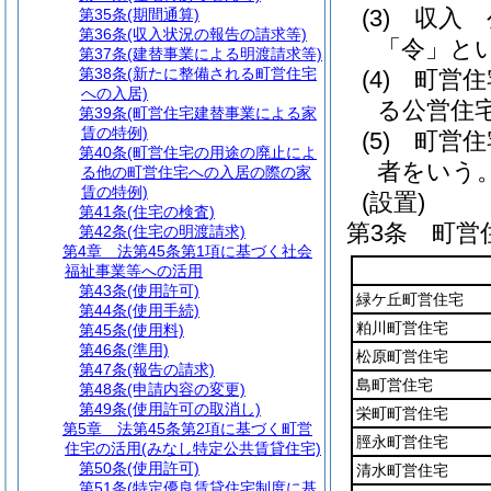
(3)
収入 
第35条
(期間通算)
第36条
(収入状況の報告の請求等)
「令」とい
第37条
(建替事業による明渡請求等)
第38条
(新たに整備される町営住宅
(4)
町営住
への入居)
る公営住
第39条
(町営住宅建替事業による家
賃の特例)
(5)
町営住
第40条
(町営住宅の用途の廃止によ
者をいう
る他の町営住宅への入居の際の家
賃の特例)
(設置)
第41条
(住宅の検査)
第3条
町営
第42条
(住宅の明渡請求)
第4章
法第45条第1項に基づく社会
福祉事業等への活用
第43条
(使用許可)
緑ケ丘町営住宅
第44条
(使用手続)
粕川町営住宅
第45条
(使用料)
第46条
(準用)
松原町営住宅
第47条
(報告の請求)
島町営住宅
第48条
(申請内容の変更)
第49条
(使用許可の取消し)
栄町町営住宅
第5章
法第45条第2項に基づく町営
脛永町営住宅
住宅の活用(みなし特定公共賃貸住宅)
第50条
(使用許可)
清水町営住宅
第51条
(特定優良賃貸住宅制度に基