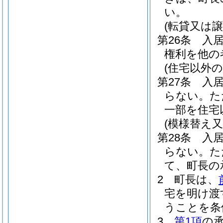
い。
(転貸又は譲
第26条
入
権利を他の
(住宅以外
第27条
入
らない。
た
一部を住宅
(模様替え
第28条
入
らない。
た
て、町長の
2
町長は、
宅を明け渡
うことを条
3
第1項
の