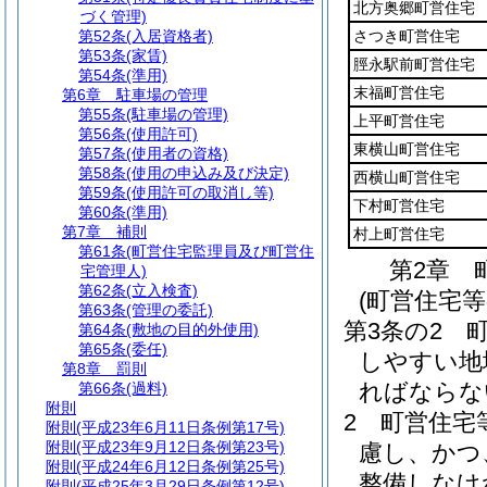
北方奥郷町営住宅
づく管理)
第52条
(入居資格者)
さつき町営住宅
第53条
(家賃)
脛永駅前町営住宅
第54条
(準用)
末福町営住宅
第6章
駐車場の管理
第55条
(駐車場の管理)
上平町営住宅
第56条
(使用許可)
東横山町営住宅
第57条
(使用者の資格)
第58条
(使用の申込み及び決定)
西横山町営住宅
第59条
(使用許可の取消し等)
下村町営住宅
第60条
(準用)
第7章
補則
村上町営住宅
第61条
(町営住宅監理員及び町営住
第2章
宅管理人)
第62条
(立入検査)
(町営住宅
第63条
(管理の委託)
第3条の2
第64条
(敷地の目的外使用)
第65条
(委任)
しやすい地
第8章
罰則
ればならな
第66条
(過料)
附則
2
町営住宅
附則
(平成23年6月11日条例第17号)
附則
(平成23年9月12日条例第23号)
慮し、かつ
附則
(平成24年6月12日条例第25号)
整備しなけ
附則
(平成25年3月29日条例第12号)