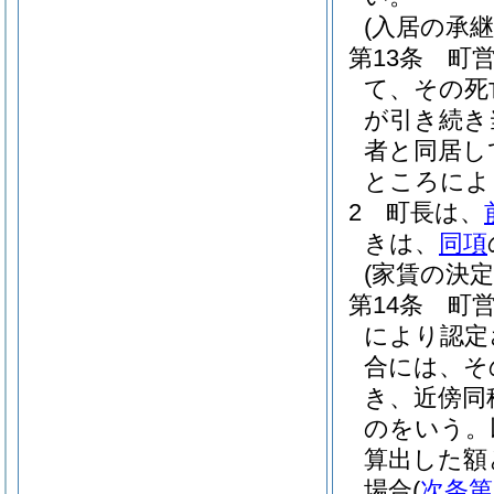
(入居の承継
第13条
町
て、その死
が引き続き
者と同居し
ところによ
2
町長は、
きは、
同項
(家賃の決定
第14条
町
により認定
合には、そ
き、近傍同
のをいう。
算出した額
場合
(
次条第