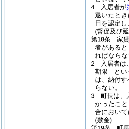
4
入居者が
退いたとき
日を認定し
(督促及び延
第18条
家
者があると
ればならな
2
入居者は
期限」とい
は、納付す
らない。
3
町長は、
かったこと
合において
(敷金)
第19条
町