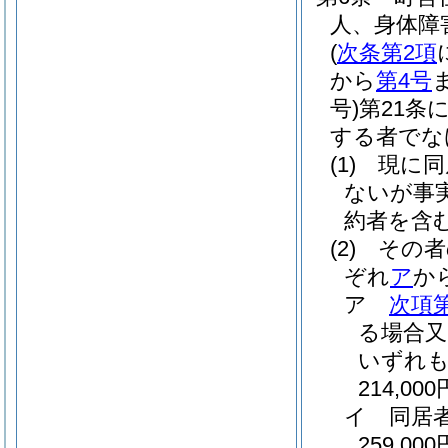
人、身体障
(
次条第2項
から
第4号
号)
第21条
する者でな
(1)
現に同
ないが事
約者を含
(2)
その者
ぞれ
ア
か
ア
次項
る場合又
いずれも
214,000
イ
同居
259,000