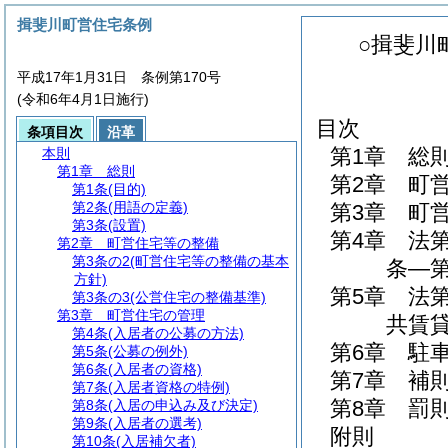
揖斐川町営住宅条例
○揖斐川
平成17年1月31日 条例第170号
(令和6年4月1日施行)
目次
条項目次
沿革
第1章
総
本則
第1章
総則
第2章
町
第1条
(目的)
第2条
(用語の定義)
第3章
町
第3条
(設置)
第4章
法
第2章
町営住宅等の整備
第3条の2
(町営住宅等の整備の基本
条―第
方針)
第5章
法
第3条の3
(公営住宅の整備基準)
第3章
町営住宅の管理
共賃貸
第4条
(入居者の公募の方法)
第6章
駐
第5条
(公募の例外)
第6条
(入居者の資格)
第7章
補
第7条
(入居者資格の特例)
第8章
罰
第8条
(入居の申込み及び決定)
第9条
(入居者の選考)
附則
第10条
(入居補欠者)