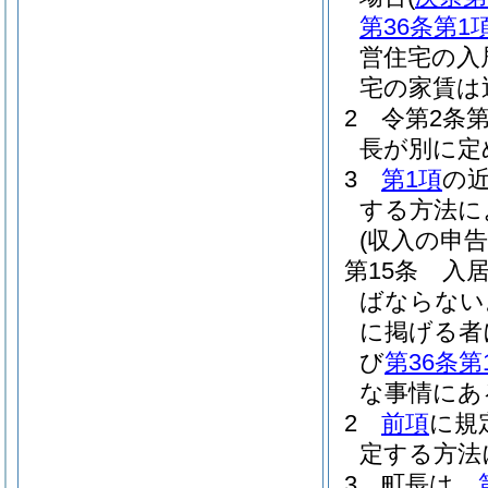
第36条第1
営住宅の入
宅の家賃は
2
令第2条
長が別に定
3
第1項
の
する方法に
(収入の申告
第15条
入
ばならない
に掲げる者
び
第36条第
な事情にあ
2
前項
に規
定する方法
3
町長は、