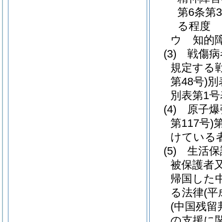
第6条第
る程度
ウ
知的
(3)
戦傷病
規定する
第48号)
別
別表第1号
(4)
原子爆
第117号)
けている
(5)
生活保
被保護者
帰国した
る法律
(平
(中国残
の支援に