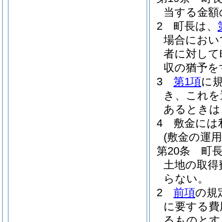
当する金額
2
町長は、
場合におい
者に対して
収の猶予を
3
第1項
に
き、これを
あるときは
4
敷金には
(敷金の運用
第20条
町
土地の取得
らない。
2
前項
の規
に要する費
るものとす