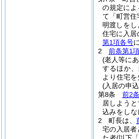
の規定によ
て「町営住
明渡しをし
住宅に入居
第1項各号
2
前条第1
(老人等に
するほか、
より住宅を
(入居の申
第8条
前2
居しようと
込みをしな
2
町長は、
宅の入居者
た者
(以下