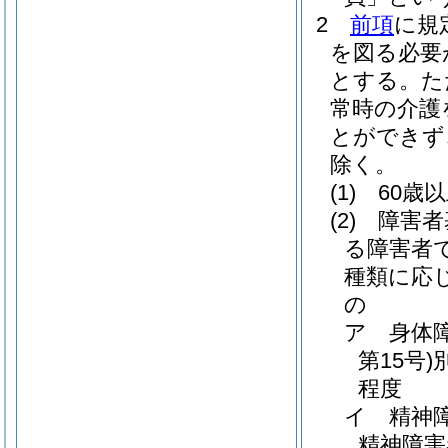
2
前項
に規
を図る必要
とする。
た
常時の介護
とができず
除く。
(1)
60歳
(2)
障害者
る障害者
種類に応
の
ア
身体
第15号)
程度
イ
精神
精神障害