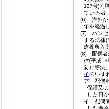
127号)
附
ている者
(6)
海外か
年を経過
(7)
ハンセ
する法律
療養所入
(8)
配偶者
律
(平成1
防止等法」
イ
のいず
ア
配偶
保護又は
した日か
イ
配偶
した命令