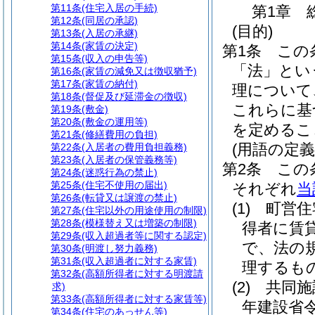
第11条
(住宅入居の手続)
第1章
第12条
(同居の承認)
(目的)
第13条
(入居の承継)
第14条
(家賃の決定)
第1条
この
第15条
(収入の申告等)
「法」とい
第16条
(家賃の減免又は徴収猶予)
第17条
(家賃の納付)
理について
第18条
(督促及び延滞金の徴収)
これらに基
第19条
(敷金)
第20条
(敷金の運用等)
を定めるこ
第21条
(修繕費用の負担)
(用語の定義
第22条
(入居者の費用負担義務)
第23条
(入居者の保管義務等)
第2条
この
第24条
(迷惑行為の禁止)
第25条
(住宅不使用の届出)
それぞれ
当
第26条
(転貸又は譲渡の禁止)
(1)
町営住
第27条
(住宅以外の用途使用の制限)
第28条
(模様替え又は増築の制限)
得者に賃
第29条
(収入超過者等に関する認定)
で、法の
第30条
(明渡し努力義務)
第31条
(収入超過者に対する家賃)
理するも
第32条
(高額所得者に対する明渡請
(2)
共同施
求)
第33条
(高額所得者に対する家賃等)
年建設省令
第34条
(住宅のあっせん等)