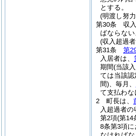
とする。
(明渡し努力
第30条
収
ばならない
(収入超過
第31条
第2
入居者は、
期間
(当該
ては当該認
間)
、毎月、
て支払わな
2
町長は、
入超過者の
第2項
(第
8条第3項
なければな