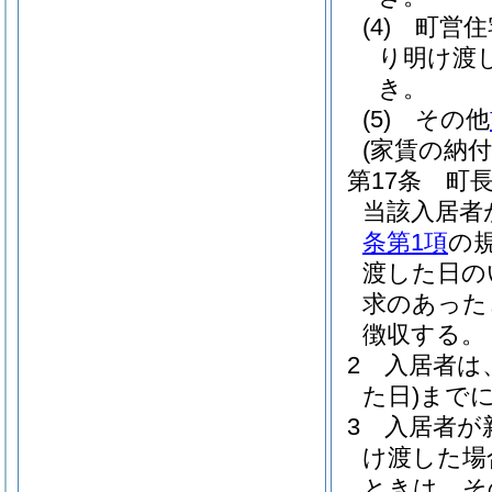
(4)
町営住
り明け渡
き。
(5)
その他
(家賃の納付
第17条
町
当該入居者
条第1項
の
渡した日の
求のあった
徴収する。
2
入居者は
た日)
まで
3
入居者が
け渡した場
ときは、そ