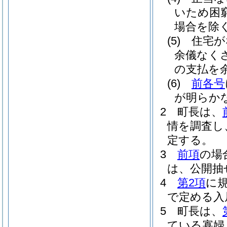
いため困
場合を除く
(5)
住宅が
余儀なく
の支払を
(6)
前各号
が明らか
2
町長は、
情を調査し
定する。
3
前項
の場
は、公開抽
4
第2項
に
で定める入
5
町長は、
ている寡婦