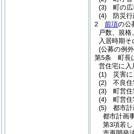
(3)
町の広
(4)
防災行
2
前項
の公
戸数、規格
入居時期そ
(公募の例外
第5条
町長
営住宅に入
(1)
災害に
(2)
不良住
(3)
町営住
(4)
町営住
(5)
都市計
都市計画
第3項若
市再開発