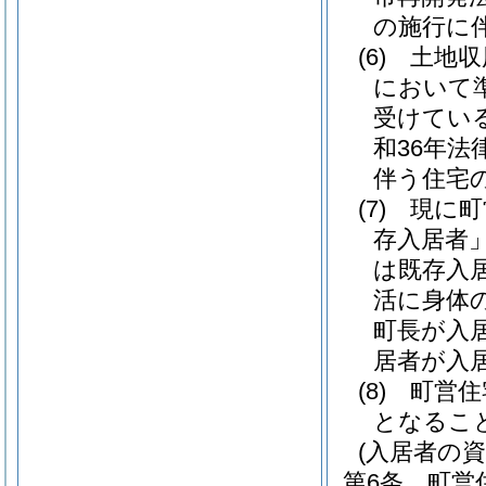
の施行に
(6)
土地収
において
受けてい
和36年法律
伴う住宅
(7)
現に町
存入居者」
は既存入
活に身体
町長が入
居者が入
(8)
町営住
となるこ
(入居者の資
第6条
町営