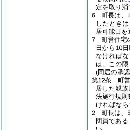
定を取り消
6
町長は、
したときは
居可能日を
7
町営住宅
日から10
なければな
は、この限
(同居の承認
第12条
町
居した親族
法施行規則
ければなら
2
町長は、
団員である
い。