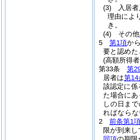
(3)
入居者
理由によ
き。
(4)
その他
5
第1項
か
要と認めた
(高額所得
第33条
第2
居者は
第1
該認定に係
た場合にあ
しの日まで
ればならな
2
前条第1
限が到来し
同項
の期限