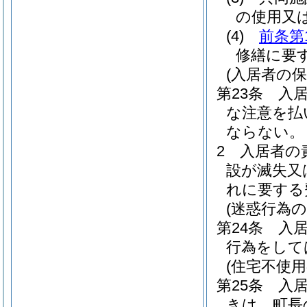
の使用又
(4)
前条第
修繕に要
(入居者の保
第23条
入
な注意を払
ならない。
2
入居者の
設が滅失又
れに要する
(迷惑行為の
第24条
入
行為をして
(住宅不使用
第25条
入
きは、町長