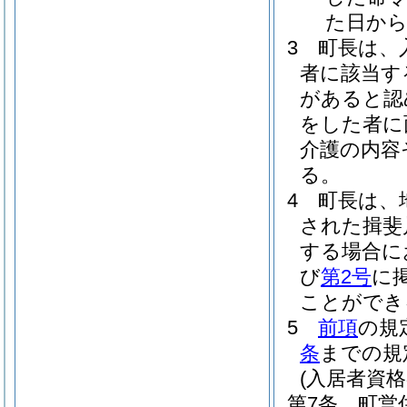
た日から
3
町長は、
者に該当す
があると認
をした者に
介護の内容
る。
4
町長は、
された揖斐
する場合に
び
第2号
に
ことができ
5
前項
の規
条
までの規
(入居者資格
第7条
町営