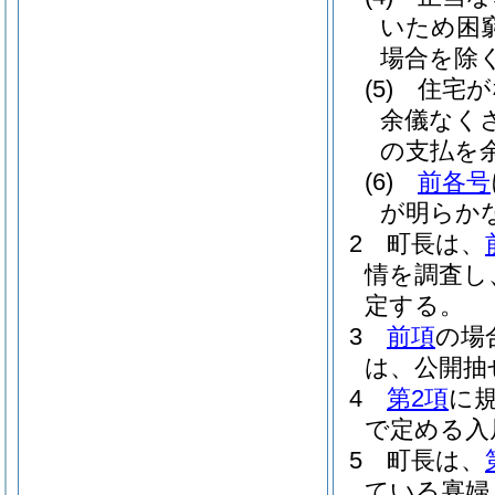
いため困
場合を除く
(5)
住宅が
余儀なく
の支払を
(6)
前各号
が明らか
2
町長は、
情を調査し
定する。
3
前項
の場
は、公開抽
4
第2項
に
で定める入
5
町長は、
ている寡婦