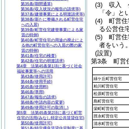
(3)
収入 
第35条
(期間通算)
第36条
(収入状況の報告の請求等)
「令」とい
第37条
(建替事業による明渡請求等)
第38条
(新たに整備される町営住宅
(4)
町営住
への入居)
る公営住
第39条
(町営住宅建替事業による家
賃の特例)
(5)
町営住
第40条
(町営住宅の用途の廃止によ
者をいう
る他の町営住宅への入居の際の家
賃の特例)
(設置)
第41条
(住宅の検査)
第3条
町営
第42条
(住宅の明渡請求)
第4章
法第45条第1項に基づく社会
福祉事業等への活用
第43条
(使用許可)
緑ケ丘町営住宅
第44条
(使用手続)
粕川町営住宅
第45条
(使用料)
第46条
(準用)
松原町営住宅
第47条
(報告の請求)
島町営住宅
第48条
(申請内容の変更)
第49条
(使用許可の取消し)
栄町町営住宅
第5章
法第45条第2項に基づく町営
脛永町営住宅
住宅の活用(みなし特定公共賃貸住宅)
第50条
(使用許可)
清水町営住宅
第51条
(特定優良賃貸住宅制度に基