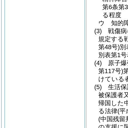
第6条第
る程度
ウ
知的
(3)
戦傷病
規定する
第48号)
別
別表第1号
(4)
原子爆
第117号)
けている
(5)
生活保
被保護者
帰国した
る法律
(平
(中国残
の支援に