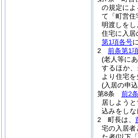
の規定によ
て「町営住
明渡しをし
住宅に入居
第1項各号
2
前条第1
(老人等に
するほか、
より住宅を
(入居の申
第8条
前2
居しようと
込みをしな
2
町長は、
宅の入居者
た者
(以下