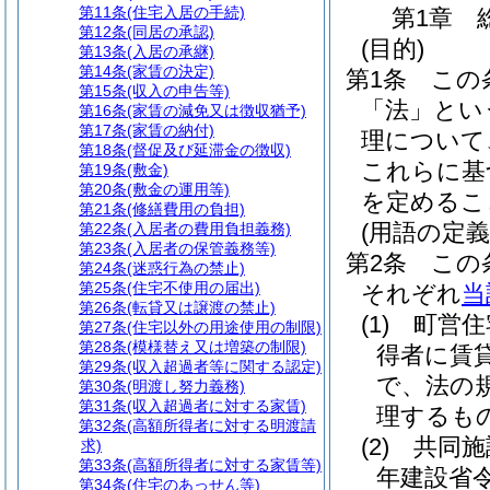
第11条
(住宅入居の手続)
第1章
第12条
(同居の承認)
(目的)
第13条
(入居の承継)
第14条
(家賃の決定)
第1条
この
第15条
(収入の申告等)
「法」とい
第16条
(家賃の減免又は徴収猶予)
第17条
(家賃の納付)
理について
第18条
(督促及び延滞金の徴収)
これらに基
第19条
(敷金)
第20条
(敷金の運用等)
を定めるこ
第21条
(修繕費用の負担)
(用語の定義
第22条
(入居者の費用負担義務)
第23条
(入居者の保管義務等)
第2条
この
第24条
(迷惑行為の禁止)
第25条
(住宅不使用の届出)
それぞれ
当
第26条
(転貸又は譲渡の禁止)
(1)
町営住
第27条
(住宅以外の用途使用の制限)
第28条
(模様替え又は増築の制限)
得者に賃
第29条
(収入超過者等に関する認定)
で、法の
第30条
(明渡し努力義務)
第31条
(収入超過者に対する家賃)
理するも
第32条
(高額所得者に対する明渡請
(2)
共同施
求)
第33条
(高額所得者に対する家賃等)
年建設省令
第34条
(住宅のあっせん等)