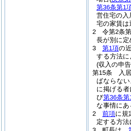
第36条第1
営住宅の入
宅の家賃は
2
令第2条
長が別に定
3
第1項
の
する方法に
(収入の申告
第15条
入
ばならない
に掲げる者
び
第36条第
な事情にあ
2
前項
に規
定する方法
3
町長は、