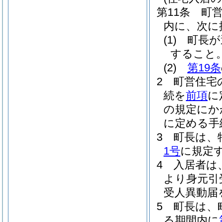
第11条
町
内に、次に
(1)
町長が
すること
(2)
第19条
2
町営住宅
続を
前項
に
の規定にか
に定める手
3
町長は、
1号
に規定
4
入居者は
より身元引
受人異動届
5
町長は、
る期間内に