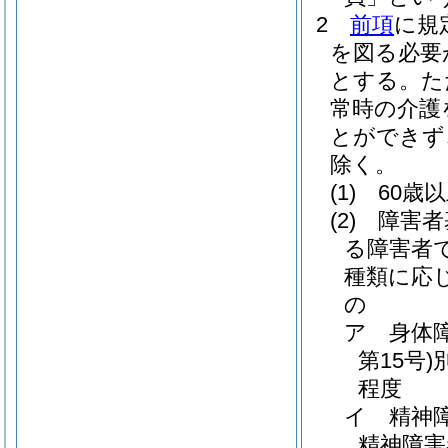
2
前項
に規
を図る必要
とする。
た
常時の介護
とができず
除く。
(1)
60歳
(2)
障害者
る障害者
種類に応
の
ア
身体
第15号)
程度
イ
精神
精神障害