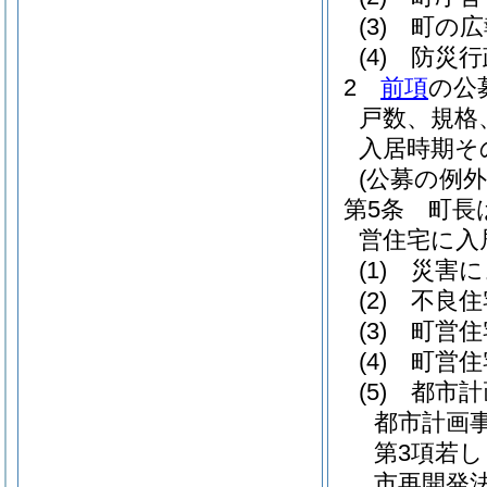
(3)
町の広
(4)
防災行
2
前項
の公
戸数、規格
入居時期そ
(公募の例外
第5条
町長
営住宅に入
(1)
災害に
(2)
不良住
(3)
町営住
(4)
町営住
(5)
都市計
都市計画
第3項若
市再開発