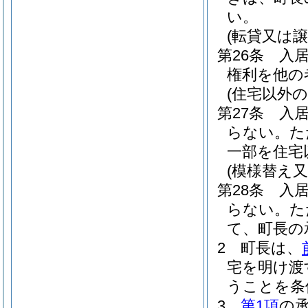
い。
(転貸又は譲
第26条
入
権利を他の
(住宅以外
第27条
入
らない。
た
一部を住宅
(模様替え
第28条
入
らない。
た
て、町長の
2
町長は、
宅を明け渡
うことを条
3
第1項
の