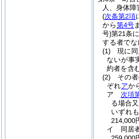
人、身体障
(
次条第2項
から
第4号
号)
第21条
する者でな
(1)
現に同
ないが事
約者を含
(2)
その者
ぞれ
ア
か
ア
次項
る場合又
いずれも
214,000
イ
同居
259,000