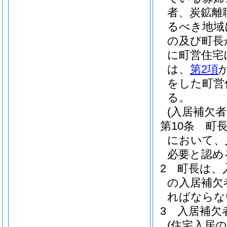
者、炭鉱離
るべき地域
の及び町長
に町営住宅
は、
第2項
をした町営
る。
(入居補欠者
第10条
町
において、
必要と認め
2
町長は、
の入居補欠
ればならな
3
入居補欠
(住宅入居の