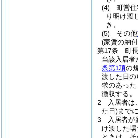
(4)
町営住
り明け渡
き。
(5)
その他
(家賃の納付
第17条
町
当該入居者
条第1項
の
渡した日の
求のあった
徴収する。
2
入居者は
た日)
まで
3
入居者が
け渡した場
ときは、そ