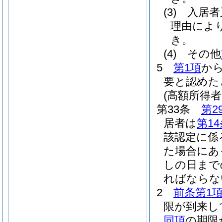
(3)
入居者
理由によ
き。
(4)
その他
5
第1項
か
要と認めた
(高額所得
第33条
第2
居者は
第1
該認定に係
た場合にあ
しの日まで
ればならな
2
前条第1
限が到来し
同項
の期限