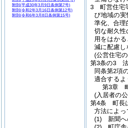
附則
(平成30年3月9日条例第7号)
3
町営住宅
附則
(令和2年3月16日条例第12号)
び地域の実
附則
(令和6年3月8日条例第15号)
準化、合理
切な耐久性
用をはかる
減に配慮し
(公営住宅の
第3条の3
同条第2項
適合するよ
第3章
(入居者の公
第4条
町長
方法によっ
(1)
新聞へ
(2)
町庁舎