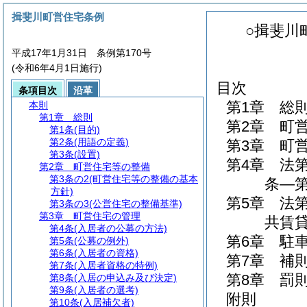
揖斐川町営住宅条例
○揖斐川
平成17年1月31日 条例第170号
(令和6年4月1日施行)
目次
条項目次
沿革
第1章
総
本則
第1章
総則
第2章
町
第1条
(目的)
第2条
(用語の定義)
第3章
町
第3条
(設置)
第4章
法
第2章
町営住宅等の整備
第3条の2
(町営住宅等の整備の基本
条―第
方針)
第5章
法
第3条の3
(公営住宅の整備基準)
第3章
町営住宅の管理
共賃貸
第4条
(入居者の公募の方法)
第6章
駐
第5条
(公募の例外)
第6条
(入居者の資格)
第7章
補
第7条
(入居者資格の特例)
第8章
罰
第8条
(入居の申込み及び決定)
第9条
(入居者の選考)
附則
第10条
(入居補欠者)