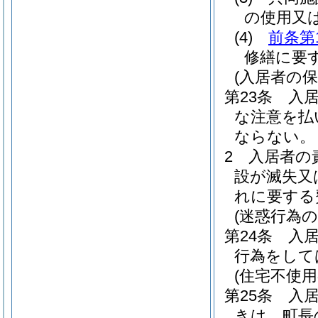
の使用又
(4)
前条第
修繕に要
(入居者の保
第23条
入
な注意を払
ならない。
2
入居者の
設が滅失又
れに要する
(迷惑行為の
第24条
入
行為をして
(住宅不使用
第25条
入
きは、町長