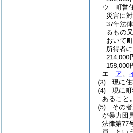
ウ
町営
災害に対
37年法律
るもの又
おいて
所得者
214,000
158,000
エ
ア
、
(3)
現に住
(4)
現に町
あること
(5)
その者
が暴力団
法律第77号
員」という