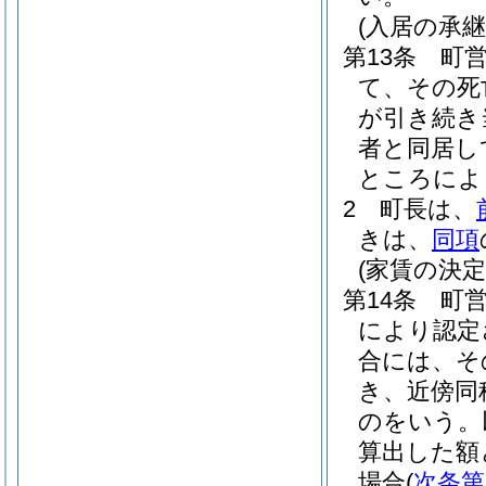
(入居の承継
第13条
町
て、その死
が引き続き
者と同居し
ところによ
2
町長は、
きは、
同項
(家賃の決定
第14条
町
により認定
合には、そ
き、近傍同
のをいう。
算出した額
場合
(
次条第