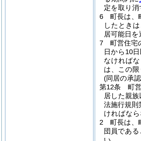
定を取り消
6
町長は、
したときは
居可能日を
7
町営住宅
日から10
なければな
は、この限
(同居の承認
第12条
町
居した親族
法施行規則
ければなら
2
町長は、
団員である
い。