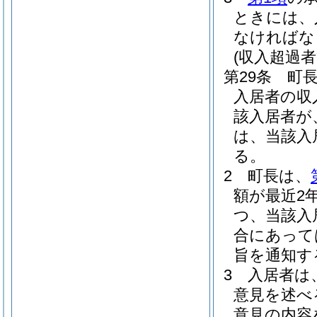
ときには、
なければな
(収入超過
第29条
町
入居者の収
該入居者が
は、当該入
る。
2
町長は、
額が最近2
つ、当該入
合にあって
旨を通知す
3
入居者は
意見を述べ
意見の内容