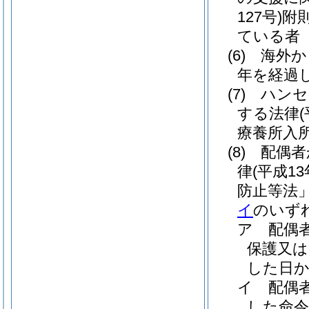
127号)
附
ている者
(6)
海外か
年を経過
(7)
ハンセ
する法律
療養所入
(8)
配偶者
律
(平成1
防止等法」
イ
のいず
ア
配偶
保護又は
した日か
イ
配偶
した命令