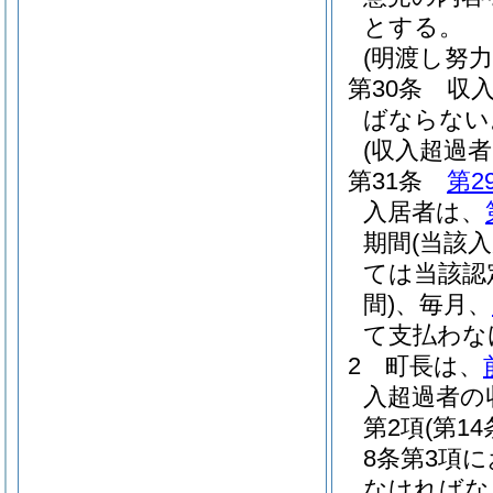
とする。
(明渡し努力
第30条
収
ばならない
(収入超過
第31条
第2
入居者は、
期間
(当該
ては当該認
間)
、毎月、
て支払わな
2
町長は、
入超過者の
第2項
(第
8条第3項
なければな