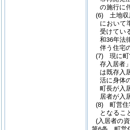
の施行に
(6)
土地収
において
受けてい
和36年法律
伴う住宅
(7)
現に町
存入居者」
は既存入
活に身体
町長が入
居者が入
(8)
町営住
となるこ
(入居者の資
第6条
町営