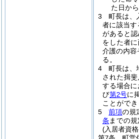
た日から
3
町長は、
者に該当す
があると認
をした者に
介護の内容
る。
4
町長は、
された揖斐
する場合に
び
第2号
に
ことができ
5
前項
の規
条
までの規
(入居者資格
第7条
町営