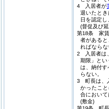
4
入居者が
退いたとき
日を認定し
(督促及び延
第18条
家
者があると
ればならな
2
入居者は
期限」とい
は、納付す
らない。
3
町長は、
かったこと
合において
(敷金)
第19条
町