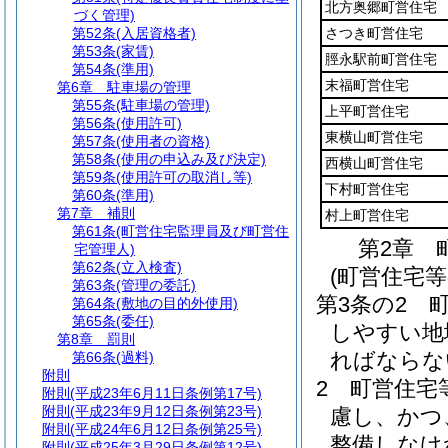
北方奥郷町営住宅
づく管理)
第52条
(入居資格者)
さつき町営住宅
第53条
(家賃)
脛永駅前町営住宅
第54条
(準用)
末福町営住宅
第6章
駐車場の管理
第55条
(駐車場の管理)
上平町営住宅
第56条
(使用許可)
東横山町営住宅
第57条
(使用者の資格)
第58条
(使用の申込み及び決定)
西横山町営住宅
第59条
(使用許可の取消し等)
下村町営住宅
第60条
(準用)
第7章
補則
村上町営住宅
第61条
(町営住宅監理員及び町営住
第2章
宅管理人)
第62条
(立入検査)
(町営住宅
第63条
(管理の委託)
第3条の2
第64条
(敷地の目的外使用)
第65条
(委任)
しやすい地
第8章
罰則
ればならな
第66条
(過料)
附則
2
町営住宅
附則
(平成23年6月11日条例第17号)
附則
(平成23年9月12日条例第23号)
慮し、かつ
附則
(平成24年6月12日条例第25号)
整備しなけ
附則
(平成25年3月29日条例第12号)