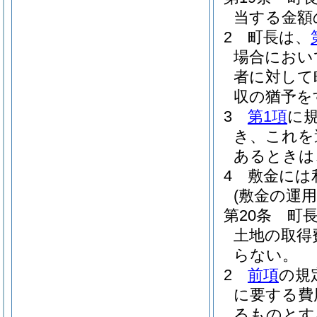
当する金額
2
町長は、
場合におい
者に対して
収の猶予を
3
第1項
に
き、これを
あるときは
4
敷金には
(敷金の運用
第20条
町
土地の取得
らない。
2
前項
の規
に要する費
るものとす