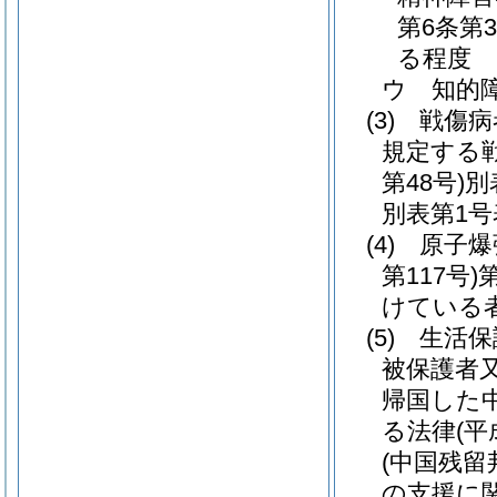
第6条第
る程度
ウ
知的
(3)
戦傷病
規定する
第48号)
別
別表第1号
(4)
原子爆
第117号)
けている
(5)
生活保
被保護者
帰国した
る法律
(平
(中国残
の支援に