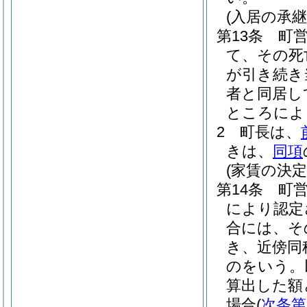
(入居の承継
第13条
町
て、その死
が引き続き
者と同居し
ところによ
2
町長は、
きは、
同項
(家賃の決定
第14条
町
により認定
合には、そ
き、近傍同
のをいう。
算出した額
場合
(
次条第