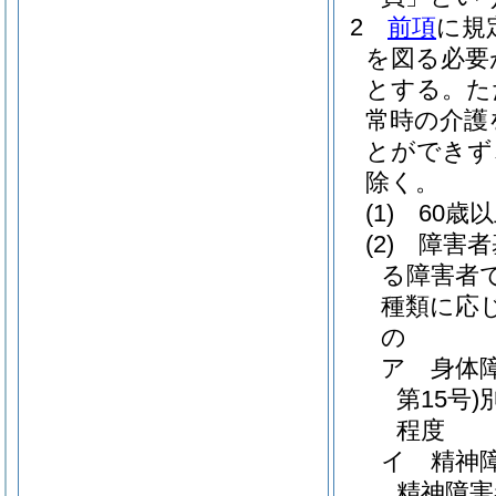
2
前項
に規
を図る必要
とする。
た
常時の介護
とができず
除く。
(1)
60歳
(2)
障害者
る障害者
種類に応
の
ア
身体
第15号)
程度
イ
精神
精神障害