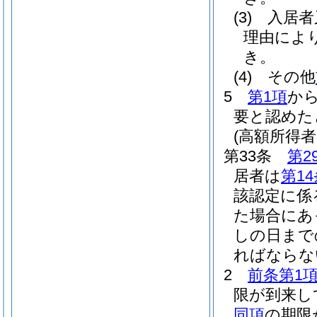
(3)
入居者
理由によ
き。
(4)
その他
5
第1項
か
要と認めた
(高額所得
第33条
第2
居者は
第1
該認定に係
た場合にあ
しの日まで
ればならな
2
前条第1
限が到来し
同項
の期限