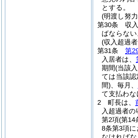
とする。
(明渡し努力
第30条
収
ばならない
(収入超過
第31条
第2
入居者は、
期間
(当該
ては当該認
間)
、毎月、
て支払わな
2
町長は、
入超過者の
第2項
(第
8条第3項
なければな