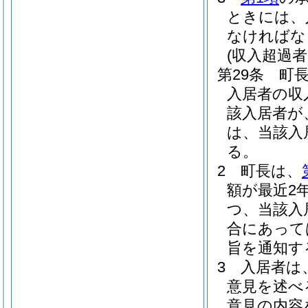
ときには、
なければな
(収入超過
第29条
町
入居者の収
該入居者が
は、当該入
る。
2
町長は、
額が最近2
つ、当該入
合にあって
旨を通知す
3
入居者は
意見を述べ
意見の内容