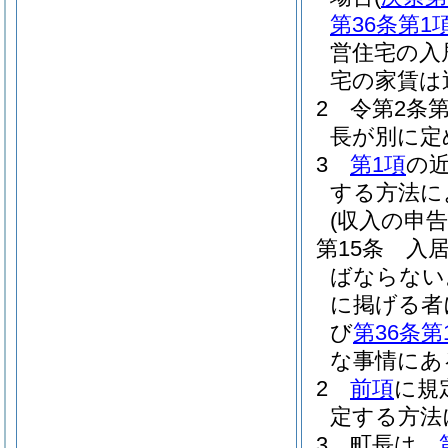
第36条第1
営住宅の入
宅の家賃は
2
令第2条
長が別に定
3
第1項
の
する方法に
(収入の申告
第15条
入
ばならない
に掲げる者
び
第36条第
な事情にあ
2
前項
に規
定する方法
3
町長は、