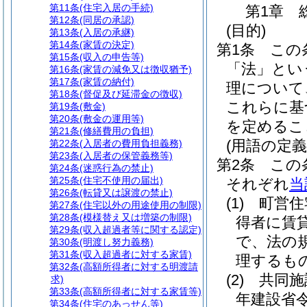
第11条
(住宅入居の手続)
第1章
第12条
(同居の承認)
(目的)
第13条
(入居の承継)
第14条
(家賃の決定)
第1条
この
第15条
(収入の申告等)
「法」とい
第16条
(家賃の減免又は徴収猶予)
第17条
(家賃の納付)
理について
第18条
(督促及び延滞金の徴収)
これらに基
第19条
(敷金)
第20条
(敷金の運用等)
を定めるこ
第21条
(修繕費用の負担)
(用語の定義
第22条
(入居者の費用負担義務)
第23条
(入居者の保管義務等)
第2条
この
第24条
(迷惑行為の禁止)
第25条
(住宅不使用の届出)
それぞれ
当
第26条
(転貸又は譲渡の禁止)
(1)
町営住
第27条
(住宅以外の用途使用の制限)
第28条
(模様替え又は増築の制限)
得者に賃
第29条
(収入超過者等に関する認定)
で、法の
第30条
(明渡し努力義務)
第31条
(収入超過者に対する家賃)
理するも
第32条
(高額所得者に対する明渡請
(2)
共同施
求)
第33条
(高額所得者に対する家賃等)
年建設省令
第34条
(住宅のあっせん等)