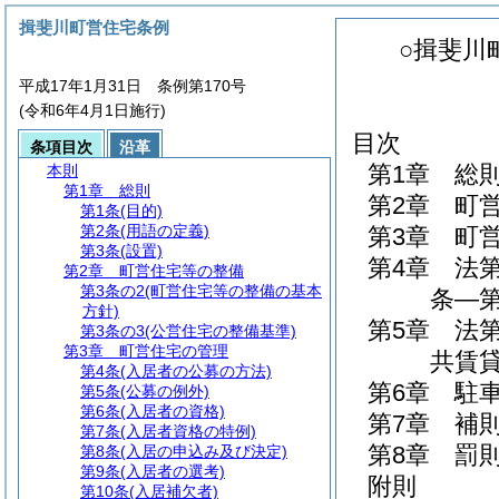
揖斐川町営住宅条例
○揖斐川
平成17年1月31日 条例第170号
(令和6年4月1日施行)
目次
条項目次
沿革
第1章
総
本則
第1章
総則
第2章
町
第1条
(目的)
第2条
(用語の定義)
第3章
町
第3条
(設置)
第4章
法
第2章
町営住宅等の整備
第3条の2
(町営住宅等の整備の基本
条―第
方針)
第5章
法
第3条の3
(公営住宅の整備基準)
第3章
町営住宅の管理
共賃貸
第4条
(入居者の公募の方法)
第6章
駐
第5条
(公募の例外)
第6条
(入居者の資格)
第7章
補
第7条
(入居者資格の特例)
第8章
罰
第8条
(入居の申込み及び決定)
第9条
(入居者の選考)
附則
第10条
(入居補欠者)