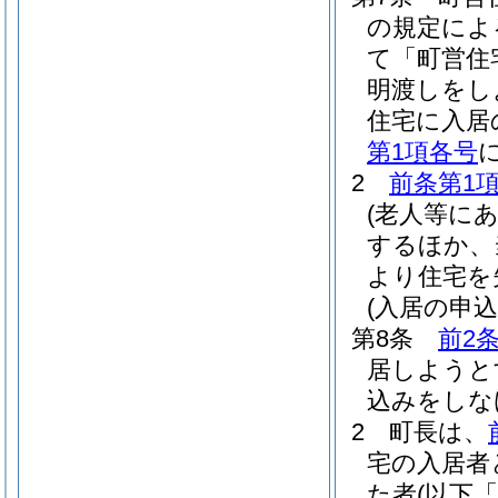
の規定によ
て「町営住
明渡しをし
住宅に入居
第1項各号
2
前条第1
(老人等に
するほか、
より住宅を
(入居の申
第8条
前2
居しようと
込みをしな
2
町長は、
宅の入居者
た者
(以下