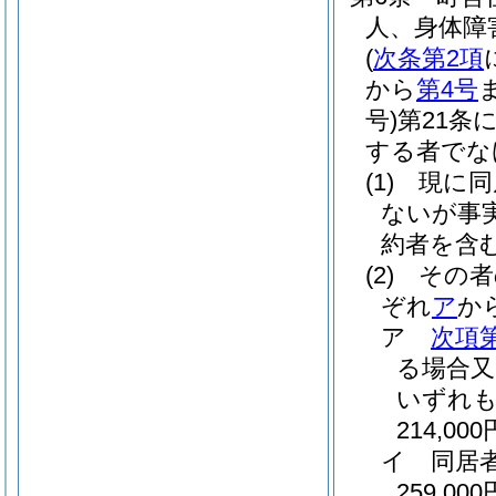
人、身体障
(
次条第2項
から
第4号
号)
第21条
する者でな
(1)
現に同
ないが事
約者を含
(2)
その者
ぞれ
ア
か
ア
次項
る場合又
いずれも
214,000
イ
同居
259,000