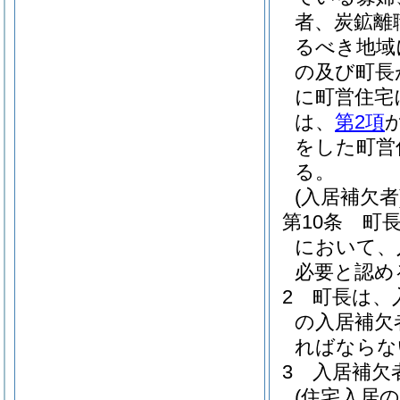
者、炭鉱離
るべき地域
の及び町長
に町営住宅
は、
第2項
をした町営
る。
(入居補欠者
第10条
町
において、
必要と認め
2
町長は、
の入居補欠
ればならな
3
入居補欠
(住宅入居の