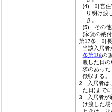
(4)
町営住
り明け渡
き。
(5)
その他
(家賃の納付
第17条
町
当該入居者
条第1項
の
渡した日の
求のあった
徴収する。
2
入居者は
た日)
まで
3
入居者が
け渡した場
ときは、そ