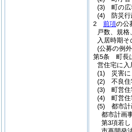
(3)
町の広
(4)
防災行
2
前項
の公
戸数、規格
入居時期そ
(公募の例外
第5条
町長
営住宅に入
(1)
災害に
(2)
不良住
(3)
町営住
(4)
町営住
(5)
都市計
都市計画
第3項若
市再開発