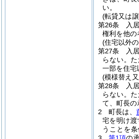
い。
(転貸又は譲
第26条
入
権利を他の
(住宅以外
第27条
入
らない。
た
一部を住宅
(模様替え
第28条
入
らない。
た
て、町長の
2
町長は、
宅を明け渡
うことを条
3
第1項
の