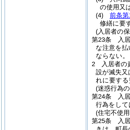
の使用又
(4)
前条第
修繕に要
(入居者の保
第23条
入
な注意を払
ならない。
2
入居者の
設が滅失又
れに要する
(迷惑行為の
第24条
入
行為をして
(住宅不使用
第25条
入
きは、町長