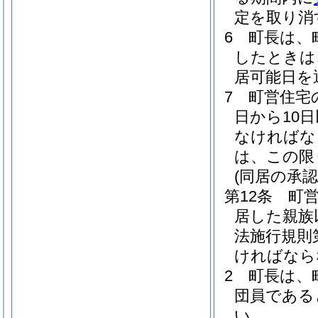
定を取り消
6
町長は、
したときは
居可能日を
7
町営住宅
日から10
なければな
は、この限
(同居の承認
第12条
町
居した親族
法施行規則
ければなら
2
町長は、
団員である
い。