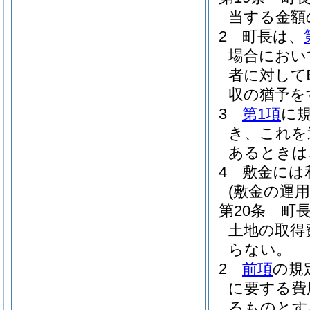
当する金額
2
町長は、
場合におい
者に対して
収の猶予を
3
第1項
に
き、これを
あるときは
4
敷金には
(敷金の運用
第20条
町
土地の取得
らない。
2
前項
の規
に要する費
るものとす