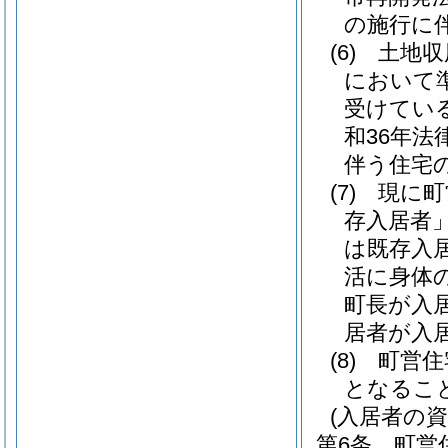
の施行に
(6)
土地収
において
受けてい
和36年法律
伴う住宅
(7)
現に町
存入居者」
は既存入
活に身体
町長が入
居者が入
(8)
町営住
となるこ
(入居者の資
第6条
町営