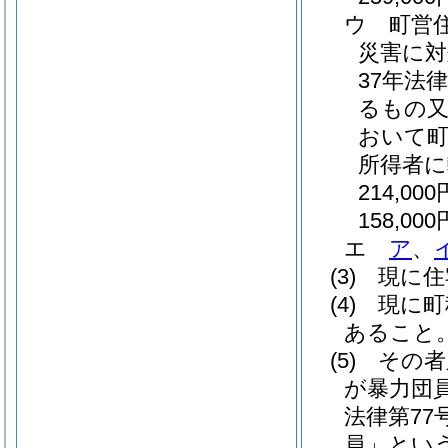
ウ
町営
災害に対
37年法律
るもの又
おいて
所得者
214,000
158,000
エ
ア
、
(3)
現に住
(4)
現に町
あること
(5)
その者
が暴力団
法律第77号
員」という