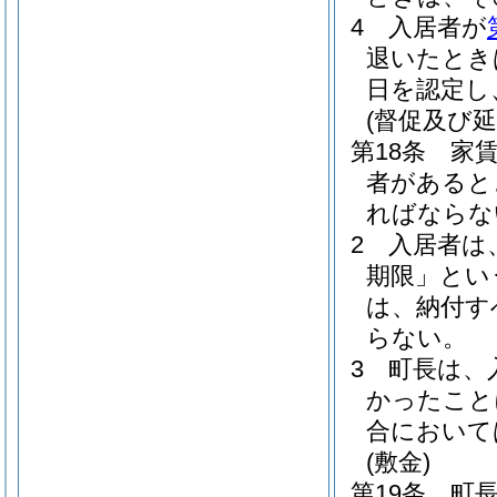
4
入居者が
退いたとき
日を認定し
(督促及び延
第18条
家
者があると
ればならな
2
入居者は
期限」とい
は、納付す
らない。
3
町長は、
かったこと
合において
(敷金)
第19条
町