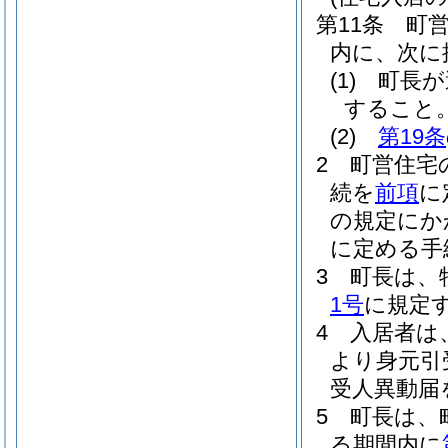
第11条
町
内に、次に
(1)
町長が
すること
(2)
第19条
2
町営住宅
続を
前項
に
の規定にか
に定める手
3
町長は、
1号
に規定
4
入居者は
より身元引
受人異動届
5
町長は、
る期間内に