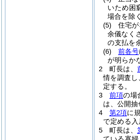
いため困
場合を除く
(5)
住宅が
余儀なく
の支払を
(6)
前各号
が明らか
2
町長は、
情を調査し
定する。
3
前項
の場
は、公開抽
4
第2項
に
で定める入
5
町長は、
ている寡婦