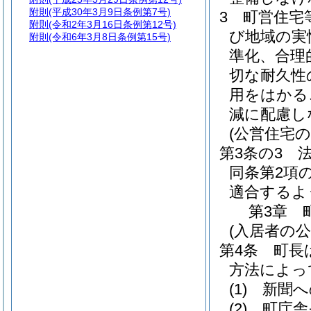
附則
(平成30年3月9日条例第7号)
3
町営住宅
附則
(令和2年3月16日条例第12号)
び地域の実
附則
(令和6年3月8日条例第15号)
準化、合理
切な耐久性
用をはかる
減に配慮し
(公営住宅の
第3条の3
同条第2項
適合するよ
第3章
(入居者の公
第4条
町長
方法によっ
(1)
新聞へ
(2)
町庁舎