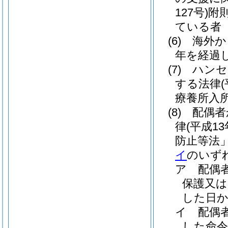
127号)
附
ている者
(6)
海外か
年を経過
(7)
ハンセ
する法律
療養所入
(8)
配偶者
律
(平成1
防止等法」
イ
のいず
ア
配偶
保護又は
した日か
イ
配偶
した命令