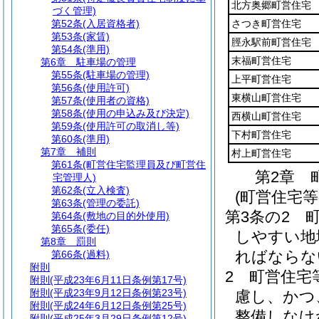
北方奥郷町営住宅
づく管理)
第52条
(入居資格者)
さつき町営住宅
第53条
(家賃)
脛永駅前町営住宅
第54条
(準用)
末福町営住宅
第6章
駐車場の管理
第55条
(駐車場の管理)
上平町営住宅
第56条
(使用許可)
東横山町営住宅
第57条
(使用者の資格)
第58条
(使用の申込み及び決定)
西横山町営住宅
第59条
(使用許可の取消し等)
下村町営住宅
第60条
(準用)
第7章
補則
村上町営住宅
第61条
(町営住宅監理員及び町営住
第2章
宅管理人)
第62条
(立入検査)
(町営住宅
第63条
(管理の委託)
第3条の2
第64条
(敷地の目的外使用)
第65条
(委任)
しやすい地
第8章
罰則
ればならな
第66条
(過料)
附則
2
町営住宅
附則
(平成23年6月11日条例第17号)
附則
(平成23年9月12日条例第23号)
慮し、かつ
附則
(平成24年6月12日条例第25号)
整備しなけ
附則
(平成25年3月29日条例第12号)