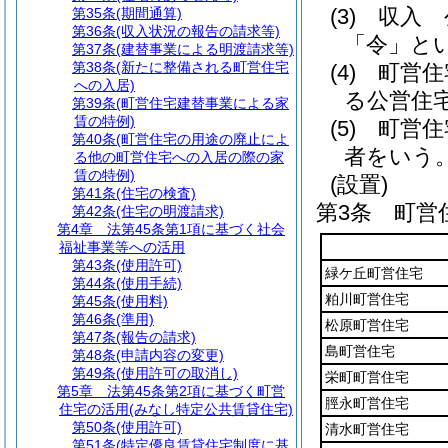
(3)
収入 
第35条
(期間通算)
第36条
(収入状況の報告の請求等)
「令」とい
第37条
(建替事業による明渡請求等)
第38条
(新たに整備される町営住宅
(4)
町営住
への入居)
る公営住
第39条
(町営住宅建替事業による家
賃の特例)
(5)
町営住
第40条
(町営住宅の用途の廃止によ
者をいう
る他の町営住宅への入居の際の家
賃の特例)
(設置)
第41条
(住宅の検査)
第3条
町営
第42条
(住宅の明渡請求)
第4章
法第45条第1項に基づく社会
福祉事業等への活用
第43条
(使用許可)
緑ケ丘町営住宅
第44条
(使用手続)
粕川町営住宅
第45条
(使用料)
第46条
(準用)
松原町営住宅
第47条
(報告の請求)
島町営住宅
第48条
(申請内容の変更)
第49条
(使用許可の取消し)
栄町町営住宅
第5章
法第45条第2項に基づく町営
脛永町営住宅
住宅の活用(みなし特定公共賃貸住宅)
第50条
(使用許可)
清水町営住宅
第51条
(特定優良賃貸住宅制度に基