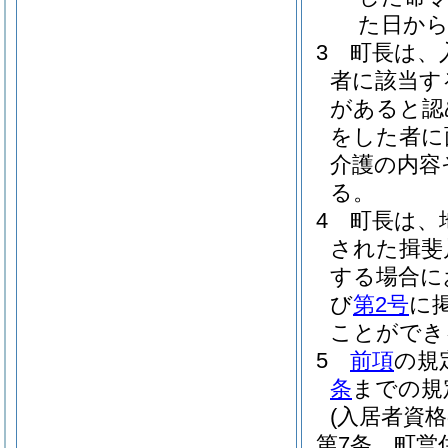
た日から
3
町長は、
者に該当す
があると認
をした者に
介護の内容
る。
4
町長は、
された揖斐
する場合に
び
第2号
に
ことができ
5
前項
の規
条
までの規
(入居者資格
第7条
町営