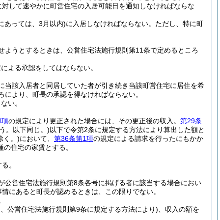
に対して速やかに町営住宅の入居可能日を通知しなければならな
にあっては、3月以内)
に入居しなければならない。
ただし、特に町
せようとするときは、公営住宅法施行規則第11条で定めるところ
定による承認をしてはならない。
に当該入居者と同居していた者が引き続き当該町営住宅に居住を希
ころにより、町長の承認を得なければならない。
らない。
4項
の規定により更正された場合には、その更正後の収入。
第29条
う。以下同じ。)
以下で令第2条に規定する方法により算出した額と
除く。)
において、
第36条第1項
の規定による請求を行ったにもかか
種の住宅の家賃とする。
する。
が公営住宅法施行規則第8条各号に掲げる者に該当する場合におい
事情にあると町長が認めるときは、この限りでない。
。
、公営住宅法施行規則第9条に規定する方法により)
、収入の額を