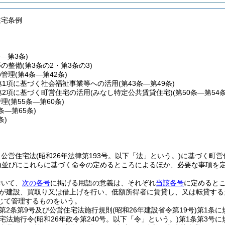
住宅条例
条―第3条)
等の整備
(第3条の2・第3条の3)
の管理
(第4条―第42条)
第1項に基づく社会福祉事業等への活用
(第43条―第49条)
第2項に基づく町営住宅の活用(みなし特定公共賃貸住宅)
(第50条―第54条
管理
(第55条―第60条)
1条―第65条)
条)
、公営住宅法
(昭和26年法律第193号。以下「法」という。)
に基づく町営
)
並びにこれらに基づく命令の定めるところによるほか、必要な事項を
おいて、
次の各号
に掲げる用語の意義は、それぞれ
当該各号
に定めると
が建設、買取り又は借上げを行い、低額所得者に賃貸し、又は転貸する
じて管理するものをいう。
第2条第9号及び公営住宅法施行規則
(昭和26年建設省令第19号)
第1条に
宅法施行令
(昭和26年政令第240号。以下「令」という。)
第1条第3号