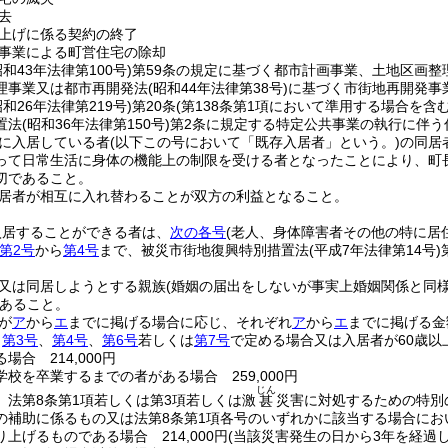
去
上げに係る契約の終了
事業による町営住宅の除却
昭和43年法律第100号)
第59条の規定に基づく都市計画事業、土地区画整
理事業又は都市再開発法
(昭和44年法律第38号)
に基づく市街地再開発事
昭和26年法律第219号)
第20条
(第138条第1項において準用する場合を含む
置法
(昭和36年法律第150号)
第2条に規定する特定公共事業の執行に伴う
に入居している者
(以下この号において「既存入居者」という。)
の同居
って日常生活に身体の機能上の制限を受ける者となったことにより、町
切であること。
居者が相互に入れ替わることが双方の利益となること。
入居することができる者は、
次の各号
(老人、身体障害者その他の特に居
第2号
から
第4号
まで、被災市街地復興特別措置法
(平成7年法律第14号)
。
又は同居しようとする親族
(婚姻の届出をしないが事実上婚姻関係と同
あること。
が
ア
から
エ
までに掲げる場合に応じ、それぞれ
ア
から
エ
までに掲げる金
、
第3号
、
第4号
、
第6号
若しくは
第7号
で定める場合又は入居者が60歳以
場合 214,000円
校を卒業するまでの者がある場合 259,000円
じん
、法第8条第1項若しくは第3項若しくは激
災害に対処するための特別
甚
の補助に係るもの又は法第8条第1項各号のいずれかに該当する場合に
上げるものである場合 214,000円
(当該災害発生の日から3年を経過した