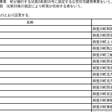
事業 町が施行する法第2条第15号に規定する公営住宅建替事業をいう
員 法第33条の規定により町長が任命する者をいう。
次のとおり設置する。
名称
揖斐川町和田
揖斐川町脛永
揖斐川町上ミ
揖斐川町島1
揖斐川町三輪
揖斐川町脛永
揖斐川町清水
揖斐川町北方
揖斐川町北方
揖斐川町脛永
揖斐川町谷汲
揖斐川町東横
揖斐川町東横