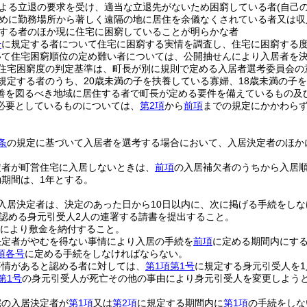
よる立退の要求を受け、適当な立退先がないため困窮している者
(自己
めに勤務場所から著しく遠隔の地に居住を余儀なくされている者又は収
する者のほか現に住宅に困窮していることが明らかな者
号
に規定する者について住宅に困窮する実情を調査し、住宅に困窮する
いて住宅困窮順位の定め難い者については、公開抽せんにより入居者を
住宅困窮度の判定基準は、町長が別に規則で定める入居者選考委員会の
規定する者のうち、20歳未満の子を扶養している寡婦、18歳未満の子
善を図るべき地域に居住する者で町長が定める要件を備えているもの及
必要としているものについては、
第2項
から
前項
までの規定にかかわら
条
の規定に基づいて入居者を選考する場合において、入居決定者のほか
定者が町営住宅に入居しないときは、
前項
の入居補欠者のうちから入居
期間は、1年とする。
入居決定者は、決定のあった日から10日以内に、次に掲げる手続をし
認める身元引受人2人の連署する請書を提出すること。
により敷金を納付すること。
決定者がやむを得ない事情により入居の手続を
前項
に定める期間内にす
項各号
に定める手続をしなければならない。
事情があると認める者に対しては、
第1項第1号
に規定する身元引受人を
第1号
の身元引受人が死亡その他の事由により身元引受人を変更しよう
宅の入居決定者が
第1項
又は
第2項
に規定する期間内に
第1項
の手続をしな