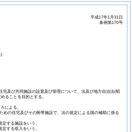
平成17年1月31日
条例第170号
)
住宅及び共同施設の設置及び管理について、法及び地方自治法
(昭
定めることを目的とする。
ころによる。
ための住宅及びその附帯施設で、法の規定による国の補助に係る
規定する施設をいう。
に規定する収入をいう。