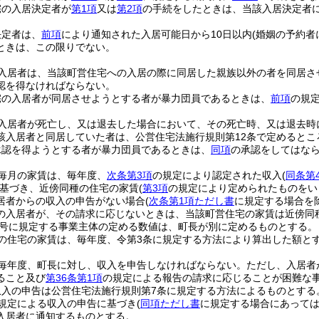
宅の入居決定者が
第1項
又は
第2項
の手続をしたときは、当該入居決定者
決定者は、
前項
により通知された入居可能日から10日以内
(婚姻の予約者
ときは、この限りでない。
入居者は、当該町営住宅への入居の際に同居した親族以外の者を同居さ
認を得なければならない。
宅の入居者が同居させようとする者が暴力団員であるときは、
前項
の規
入居者が死亡し、又は退去した場合において、その死亡時、又は退去時
該入居者と同居していた者は、公営住宅法施行規則第12条で定めると
承認を得ようとする者が暴力団員であるときは、
同項
の承認をしてはな
毎月の家賃は、毎年度、
次条第3項
の規定により認定された収入
(
同条第
基づき、近傍同種の住宅の家賃
(
第3項
の規定により定められたものをい
居者からの収入の申告がない場合
(
次条第1項ただし書
に規定する場合を
の入居者が、その請求に応じないときは、当該町営住宅の家賃は近傍同
4号に規定する事業主体の定める数値は、町長が別に定めるものとする。
の住宅の家賃は、毎年度、令第3条に規定する方法により算出した額と
毎年度、町長に対し、収入を申告しなければならない。
ただし、入居者
ること及び
第36条第1項
の規定による報告の請求に応じることが困難な
収入の申告は公営住宅法施行規則第7条に規定する方法によるものとする
規定による収入の申告に基づき
(
同項ただし書
に規定する場合にあっては
入居者に通知するものとする。