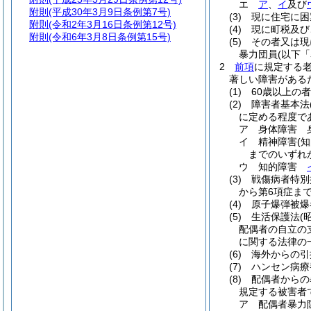
エ
ア
、
イ
及び
附則
(平成30年3月9日条例第7号)
(3)
現に住宅に困
附則
(令和2年3月16日条例第12号)
(4)
現に町税及び
附則
(令和6年3月8日条例第15号)
(5)
その者又は現
暴力団員
(以下
2
前項
に規定する
著しい障害がある
(1)
60歳以上の者
(2)
障害者基本法
に定める程度で
ア
身体障害 
イ
精神障害
(
までのいずれ
ウ
知的障害
(3)
戦傷病者特別
から第6項症ま
(4)
原子爆弾被爆
(5)
生活保護法
(
配偶者の自立の
に関する法律の
(6)
海外からの引
(7)
ハンセン病療
(8)
配偶者からの
規定する被害者
ア
配偶者暴力