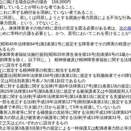
ウ
に掲げる場合以外の場合 158,000円
窮していることが明らかな者であること。
これに準ずる納付金を滞納していない者であること。
に同居し、若しくは同居しようとする親族が暴力団員による不当な行為
「暴力団員」という。)
でないこと。
老人、身体障害者その他の特に居住の安定を図る必要がある者は、
次の
ために常時の介護を必要とし、かつ、居宅においてこれを受けることが
(昭和45年法律第84号)
第2条第1号に規定する障害者でその障害の程度が
あるもの
身体障害者福祉法施行規則
(昭和25年厚生省令第15号)
別表第5号の1級
知的障害を除く。以下同じ。)
精神保健及び精神障害者福祉に関する法
かに該当する程度
イ
に規定する精神障害の程度に相当する程度
援護法
(昭和38年法律第168号)
第2条第1項に規定する戦傷病者でその障
で又は同法別表第1号表ノ3の第1款症であるもの
者に対する援護に関する法律
(平成6年法律第117号)
第11条第1項の規
昭和25年法律第144号)
第6条第1項に規定する被保護者又は中国残留邦
支援に関する法律
(平成6年法律第30号)
第14条第1項に規定する支援給付
一部を改正する法律
(平成19年法律第127号)
附則第4条第1項に規定する
揚者で本邦に引き揚げた日から起算して5年を経過していないもの
養所入所者等に対する補償金の支給等に関する法律
(平成13年法律第63
暴力の防止及び被害者の保護等に関する法律
(平成13年法律第31号。
で
ア
又は
イ
のいずれかに該当するもの
防止等法第3条第3項第3号の規定による一時保護又は配偶者暴力防止等