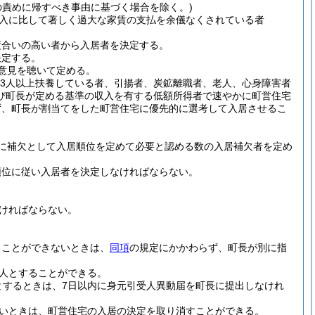
の責めに帰すべき事由に基づく場合を除く。)
入に比して著しく過大な家賃の支払を余儀なくされている者
度合いの高い者から入居者を決定する。
決定する。
意見を聴いて定める。
を3人以上扶養している者、引揚者、炭鉱離職者、老人、心身障害者
び町長が定める基準の収入を有する低額所得者で速やかに町営住宅
ず、町長が割当てをした町営住宅に優先的に選考して入居させるこ
に補欠として入居順位を定めて必要と認める数の入居補欠者を定め
順位に従い入居者を決定しなければならない。
なければならない。
ることができないときは、
同項
の規定にかかわらず、町長が別に指
1人とすることができる。
とするときは、7日以内に身元引受人異動届を町長に提出しなけれ
いときは、町営住宅の入居の決定を取り消すことができる。