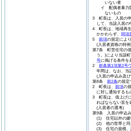
いない者
イ
配偶者暴力
ないもの
3
町長は、入居の
して、当該入居の
4
町長は、地域再
かかわらず、
同項
5
前項
の規定によ
(入居者資格の特例
第7条
町営住宅の借
う。)
により当該町
号
に掲げる条件を
2
前条第1項第2号
年間は、なお、当
(入居の申込み及び
第8条
前2条
の規定
2
町長は、
前項
の
に対し通知するも
3
町長は、借上げ
ればならない旨を
(入居者の選考)
第9条
入居の申込
(1)
住宅以外の建
(2)
他の世帯と同
(3)
住宅の規模、