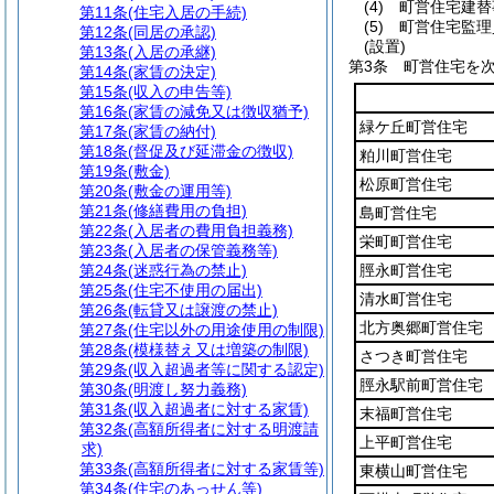
(4)
町営住宅建替
第11条
(住宅入居の手続)
(5)
町営住宅監理
第12条
(同居の承認)
(設置)
第13条
(入居の承継)
第3条
町営住宅を
第14条
(家賃の決定)
第15条
(収入の申告等)
第16条
(家賃の減免又は徴収猶予)
緑ケ丘町営住宅
第17条
(家賃の納付)
第18条
(督促及び延滞金の徴収)
粕川町営住宅
第19条
(敷金)
松原町営住宅
第20条
(敷金の運用等)
第21条
(修繕費用の負担)
島町営住宅
第22条
(入居者の費用負担義務)
栄町町営住宅
第23条
(入居者の保管義務等)
第24条
(迷惑行為の禁止)
脛永町営住宅
第25条
(住宅不使用の届出)
清水町営住宅
第26条
(転貸又は譲渡の禁止)
北方奥郷町営住宅
第27条
(住宅以外の用途使用の制限)
第28条
(模様替え又は増築の制限)
さつき町営住宅
第29条
(収入超過者等に関する認定)
脛永駅前町営住宅
第30条
(明渡し努力義務)
第31条
(収入超過者に対する家賃)
末福町営住宅
第32条
(高額所得者に対する明渡請
上平町営住宅
求)
第33条
(高額所得者に対する家賃等)
東横山町営住宅
第34条
(住宅のあっせん等)