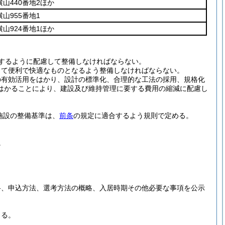
山440番地2ほか
山955番地1
山924番地1ほか
するように配慮して整備しなければならない。
って便利で快適なものとなるよう整備しなければならない。
の有効活用をはかり、設計の標準化、合理的な工法の採用、規格化
はかることにより、建設及び維持管理に要する費用の縮減に配慮し
施設の整備基準は、
前条
の規定に適合するよう規則で定める。
。
格、申込方法、選考方法の概略、入居時期その他必要な事項を公示
きる。