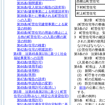
西横山町営住宅
第35条
(期間通算)
第36条
(収入状況の報告の請求等)
下村町営住宅
第37条
(建替事業による明渡請求等)
村上町営住宅
第38条
(新たに整備される町営住宅
への入居)
第2章
町営
第39条
(町営住宅建替事業による家
(町営住宅等の整備
賃の特例)
第3条の2
町営住宅
第40条
(町営住宅の用途の廃止によ
2
町営住宅等は、
る他の町営住宅への入居の際の家
3
町営住宅等の建
賃の特例)
された資材の使用
第41条
(住宅の検査)
なければならない
第42条
(住宅の明渡請求)
(公営住宅の整備基
第4章
法第45条第1項に基づく社会
第3条の3
法第5条
福祉事業等への活用
第3章
町営
第43条
(使用許可)
(入居者の公募の方
第44条
(使用手続)
第4条
町長は、入
第45条
(使用料)
(1)
新聞への掲載
第46条
(準用)
(2)
町庁舎その他
第47条
(報告の請求)
(3)
町の広報紙へ
第48条
(申請内容の変更)
(4)
防災行政無線
第49条
(使用許可の取消し)
2
前項
の公募に当
第5章
法第45条第2項に基づく町営
する。
住宅の活用(みなし特定公共賃貸住宅)
(公募の例外)
第50条
(使用許可)
第5条
町長は、次
第51条
(特定優良賃貸住宅制度に基
(1)
災害による住