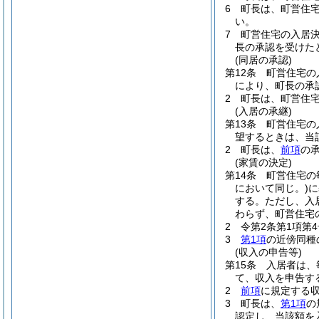
6
町長は、町営住
い。
7
町営住宅の入居
長の承認を受けた
(同居の承認)
第12条
町営住宅の
により、町長の承
2
町長は、町営住
(入居の承継)
第13条
町営住宅の
望するときは、当
2
町長は、
前項
の
(家賃の決定)
第14条
町営住宅の
において同じ。)
に
する。
ただし、入
わらず、町営住宅
2
令第2条第1項第
3
第1項
の近傍同種
(収入の申告等)
第15条
入居者は、
て、収入を申告す
2
前項
に規定する
3
町長は、
第1項
の
認定し、当該額を