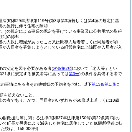
理法
(昭和29年法律第119号)
第3条第3項若しくは第4項の規定に基
業の施行に伴う住宅の除却
。)
の規定による事業の認定を受けている事業又は公共用地の取得
住宅の除却
者の人数に増減があったこと又は既存入居者若しくは同居者が加
長が入居者を募集しようとしている町営住宅に当該既存入居者が入
住の安定を図る必要がある者
(
次条第2項
において「老人等」とい
第21条に規定する被災者等にあっては
第3号
)
の条件を具備する者で
様の事情にある者その他婚姻の予約者を含む。以下
第13条第1項
に
額を超えないこと。
上の者であり、かつ、同居者のいずれもが60歳以上若しくは18歳
の財政援助等に関する法律
(昭和37年法律第150号)
第22条第1項の
おいて町長が災害により滅失した住宅に居住していた低額所得者に転
後は、158,000円)