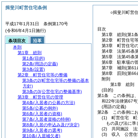
揖斐川町営住宅条例
○揖斐川町営
平成17年1月31日 条例第170号
目次
(令和6年4月1日施行)
第1章
総則
(第1
第2章
町営住宅
条項目次
沿革
第3章
町営住宅
本則
第4章
法第45条
第1章
総則
第5章
法第45条
第1条
(目的)
第6章
駐車場の
第2条
(用語の定義)
第7章
補則
(第6
第3条
(設置)
第8章
罰則
(第66
第2章
町営住宅等の整備
附則
第3条の2
(町営住宅等の整備の基本
第1章
総則
方針)
(目的)
第3条の3
(公営住宅の整備基準)
第1条
この条例は
第3章
町営住宅の管理
和22年法律第67号
第4条
(入居者の公募の方法)
(用語の定義)
第5条
(公募の例外)
第2条
この条例に
第6条
(入居者の資格)
(1)
町営住宅 町
第7条
(入居者資格の特例)
もの及び法に準
第8条
(入居の申込み及び決定)
(2)
共同施設 法
第9条
(入居者の選考)
(3)
収入 公営住
第10条
(入居補欠者)