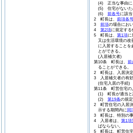
(4)
正当な事由に
(5)
住宅がないた
(6)
前各号
に該当
2
町長は、
前項各
3
前項
の場合にお
4
第2項
に規定する
5
町長は、
第1項
に
又は生活環境の改
に入居することを
とができる。
(入居補欠者)
第10条
町長は、
前
ることができる。
2
町長は、入居決
3
入居補欠者の有効
(住宅入居の手続)
第11条
町営住宅の
(1)
町長が適当と
(2)
第19条
の規定
2
町営住宅の入居
示する期間内に
同
3
町長は、特別の
4
入居者は、
第1項
ばならない。
5
町長は、町営住