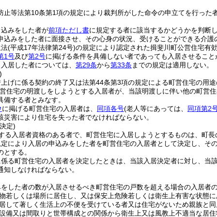
防止等法第10条第1項の規定により裁判所がした命令の申立てを行った
申込みをした者が
前項ただし書
に規定する者に該当するかどうかを判断
申込みをした者に面接させ、その心身の状況、受けることができる介護
生法
(平成17年法律第24号)
の規定により認定された揖斐川町公営住宅有
第1号
及び
第2号
に掲げる条件を具備しない者であっても入居させること
り入居した者については、
第29条
から
第33条
までの規定は適用しない。
)
上げに係る契約の終了又は法第44条第3項の規定による町営住宅の用途
営住宅の明渡しをしようとする入居者が、当該明渡しに伴い他の町営住
具備する者とみなす。
ウ
に掲げる町営住宅の入居者は、
同項各号
(老人等にあっては、
同項第2
該災害により住宅を失った者でなければならない。
決定)
する入居者資格のある者で、町営住宅に入居しようとするものは、町長
規定により入居の申込みをした者を町営住宅の入居者として決定し、そ
のとする。
に係る町営住宅の入居者を決定したときは、当該入居決定者に対し、当
通知しなければならない。
みをした者の数が入居させるべき町営住宅の戸数を超える場合の入居者
物若しくは場所に居住し、又は保安上危険若しくは衛生上有害な状態に
居して著しく生活上の不便を受けている者又は住宅がないため親族と同
設備又は間取りと世帯構成との関係から衛生上又は風教上不適当な居住