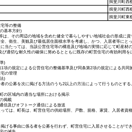
揖斐川町西横
揖斐川町西横
揖斐川町東横
住宅等の整備
の基本方針)
等は、その周辺の地域を含めた健全で暮らしやすい地域社会の形成に資
安全、衛生、美観及び最低居住面積水準を考慮し、かつ、入居者等にと
設に当たっては、当該公営住宅等の構造及び地域の実情に応じて町産材
及び適切な耐久性の確保に努めるとともに既存の町営住宅の有効利用を
。
準)
第1項の規定による公営住宅の整備基準及び同条第2項の規定による共同
住宅の管理
法)
居者の公募を次に掲げる方法のうち2以上の方法によって行うものとする
町の区域内の適当な場所における掲示
の掲載
通信及びオフトーク通信による放送
たっては、町長は、町営住宅の供給場所、戸数、規格、家賃、入居者資
に掲げる事由に係る者を公募を行わず、町営住宅に入居させることがで
宅の滅失