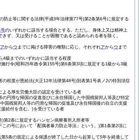
の防止等に関する法律
(平成3年法律第77号)
第2条第6号に規定する
各号
のいずれかに該当する場合とする。
ただし、身体上又は精神上
できず、又は受けることが困難であると認められる者を除く。
ア
から
ウ
までに掲げる障害の種類に応じ、それぞれ
ア
から
ウ
まで
から4級までのいずれかに該当する程度
律施行令
(昭和25年政令第155号)
第6条第3項に規定する1級から3級
害の程度が恩給法
(大正12年法律第48号)
別表第1号表ノ2の特別項症
定による厚生労働大臣の認定を受けている者
人等の円滑な帰国の促進並びに永住帰国した中国残留邦人等及び特定
(中国残留邦人等の円滑な帰国の促進及び永住帰国後の自立の支援
支援給付を含む。)
を受けている者
号)
第2条に規定するハンセン病療養所入所者等
以下この号において「配偶者暴力防止等法」という。)
第1条第2項に
法第5条の規定による保護が終了した日から起算して5年を経過して