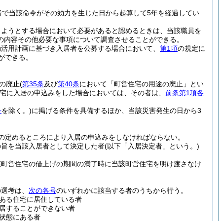
者で当該命令がその効力を生じた日から起算して5年を経過してい
しようとする場合において必要があると認めるときは、当該職員を
の内容その他必要な事項について調査させることができる。
効活用計画に基づき入居者を公募する場合において、
第1項
の規定に
ができる。
の廃止
(
第35条
及び
第40条
において「町営住宅の用途の廃止」とい
宅に入居の申込みをした場合においては、その者は、
前条第1項各
号
を除く。)
に掲げる条件を具備するほか、当該災害発生の日から3
の定めるところにより入居の申込みをしなければならない。
の旨を当該入居者として決定した者
(以下「入居決定者」という。)
該町営住宅の借上げの期間の満了時に当該町営住宅を明け渡さなけ
の選考は、
次の各号
のいずれかに該当する者のうちから行う。
ある住宅に居住している者
居することができない者
状態にある者