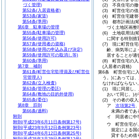
づく管理)
(2)
不良住宅の撤
第52条
(入居資格者)
(3)
町営住宅の借
第53条
(家賃)
(4)
町営住宅建替
第54条
(準用)
(5)
都市計画法
(
第6章
駐車場の管理
づく土地区画整
第55条
(駐車場の管理)
(6)
土地収用法
(
第56条
(使用許可)
に関する特別措
第57条
(使用者の資格)
(7)
現に町営住宅
第58条
(使用の申込み及び決定)
齢、病気等によ
第59条
(使用許可の取消し等)
居することが適
第60条
(準用)
(8)
町営住宅の入
第7章
補則
(入居者の資格)
第61条
(町営住宅監理員及び町営住
第6条
町営住宅に
宅管理人)
う。)
にあっては、
第62条
(立入検査)
なければならない
第63条
(管理の委託)
(1)
現に同居し、
第64条
(敷地の目的外使用)
おいて同じ。)
が
第65条
(委任)
(2)
その者の収入
第8章
罰則
ア
次項第2号
第66条
(過料)
未満の者である
附則
イ
同居者に中学
附則
(平成23年6月11日条例第17号)
ウ
町営住宅が
附則
(平成23年9月12日条例第23号)
規定による国
附則
(平成24年6月12日条例第25号)
貸するため借り
附則
(平成25年3月29日条例第12号)