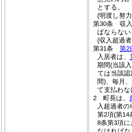
とする。
(明渡し努力
第30条
収
ばならない
(収入超過
第31条
第2
入居者は、
期間
(当該
ては当該認
間)
、毎月、
て支払わな
2
町長は、
入超過者の
第2項
(第
8条第3項
なければな