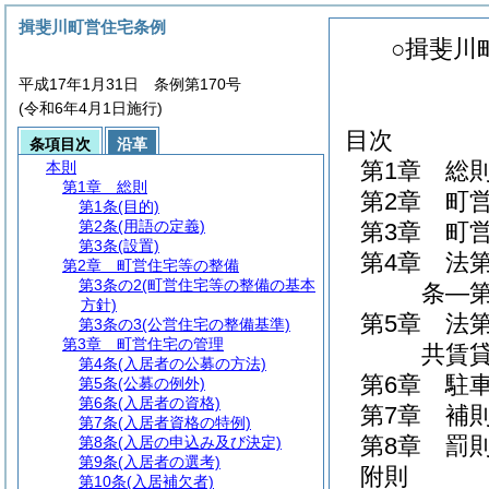
揖斐川町営住宅条例
○揖斐川
平成17年1月31日 条例第170号
(令和6年4月1日施行)
目次
条項目次
沿革
第1章
総
本則
第1章
総則
第2章
町
第1条
(目的)
第2条
(用語の定義)
第3章
町
第3条
(設置)
第4章
法
第2章
町営住宅等の整備
第3条の2
(町営住宅等の整備の基本
条―第
方針)
第5章
法
第3条の3
(公営住宅の整備基準)
第3章
町営住宅の管理
共賃貸
第4条
(入居者の公募の方法)
第6章
駐
第5条
(公募の例外)
第6条
(入居者の資格)
第7章
補
第7条
(入居者資格の特例)
第8章
罰
第8条
(入居の申込み及び決定)
第9条
(入居者の選考)
附則
第10条
(入居補欠者)