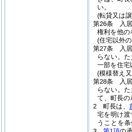
い。
(転貸又は譲
第26条
入
権利を他の
(住宅以外
第27条
入
らない。
た
一部を住宅
(模様替え
第28条
入
らない。
た
て、町長の
2
町長は、
宅を明け渡
うことを条
3
第1項
の