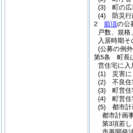
(3)
町の広
(4)
防災行
2
前項
の公
戸数、規格
入居時期そ
(公募の例外
第5条
町長
営住宅に入
(1)
災害に
(2)
不良住
(3)
町営住
(4)
町営住
(5)
都市計
都市計画
第3項若
市再開発