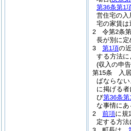
第36条第1
営住宅の入
宅の家賃は
2
令第2条
長が別に定
3
第1項
の
する方法に
(収入の申告
第15条
入
ばならない
に掲げる者
び
第36条第
な事情にあ
2
前項
に規
定する方法
3
町長は、