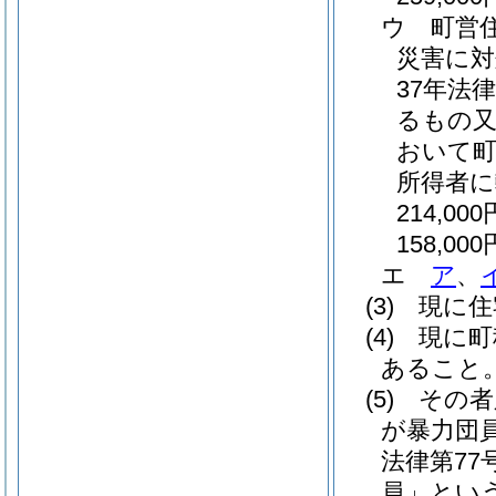
ウ
町営
災害に対
37年法律
るもの又
おいて
所得者
214,000
158,000
エ
ア
、
(3)
現に住
(4)
現に町
あること
(5)
その者
が暴力団
法律第77号
員」という