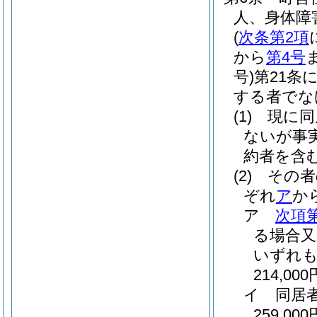
人、身体障
(
次条第2項
から
第4号
号)
第21条
する者でな
(1)
現に同
ないが事
約者を含
(2)
その者
ぞれ
ア
か
ア
次項
る場合又
いずれも
214,000
イ
同居
259,000