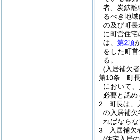
者、炭鉱離
るべき地域
の及び町長
に町営住宅
は、
第2項
をした町営
る。
(入居補欠者
第10条
町
において、
必要と認め
2
町長は、
の入居補欠
ればならな
3
入居補欠
(住宅入居の