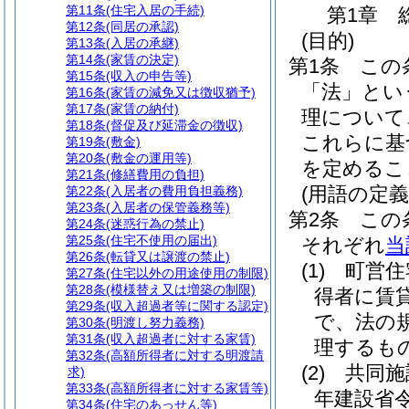
第11条
(住宅入居の手続)
第1章
第12条
(同居の承認)
(目的)
第13条
(入居の承継)
第14条
(家賃の決定)
第1条
この
第15条
(収入の申告等)
「法」とい
第16条
(家賃の減免又は徴収猶予)
第17条
(家賃の納付)
理について
第18条
(督促及び延滞金の徴収)
これらに基
第19条
(敷金)
第20条
(敷金の運用等)
を定めるこ
第21条
(修繕費用の負担)
(用語の定義
第22条
(入居者の費用負担義務)
第23条
(入居者の保管義務等)
第2条
この
第24条
(迷惑行為の禁止)
第25条
(住宅不使用の届出)
それぞれ
当
第26条
(転貸又は譲渡の禁止)
(1)
町営住
第27条
(住宅以外の用途使用の制限)
第28条
(模様替え又は増築の制限)
得者に賃
第29条
(収入超過者等に関する認定)
で、法の
第30条
(明渡し努力義務)
第31条
(収入超過者に対する家賃)
理するも
第32条
(高額所得者に対する明渡請
(2)
共同施
求)
第33条
(高額所得者に対する家賃等)
年建設省令
第34条
(住宅のあっせん等)