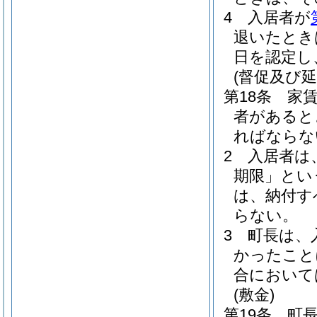
4
入居者が
退いたとき
日を認定し
(督促及び延
第18条
家
者があると
ればならな
2
入居者は
期限」とい
は、納付す
らない。
3
町長は、
かったこと
合において
(敷金)
第19条
町