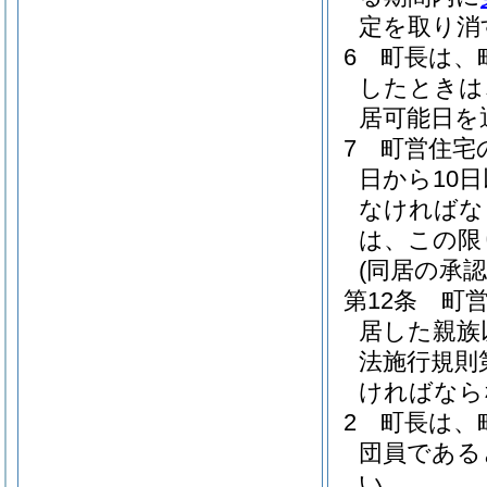
定を取り消
6
町長は、
したときは
居可能日を
7
町営住宅
日から10
なければな
は、この限
(同居の承認
第12条
町
居した親族
法施行規則
ければなら
2
町長は、
団員である
い。