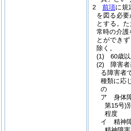
2
前項
に規
を図る必要
とする。
た
常時の介護
とができず
除く。
(1)
60歳
(2)
障害者
る障害者
種類に応
の
ア
身体
第15号)
程度
イ
精神
精神障害