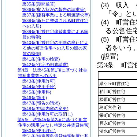
(3)
収入 
第35条
(期間通算)
第36条
(収入状況の報告の請求等)
「令」とい
第37条
(建替事業による明渡請求等)
第38条
(新たに整備される町営住宅
(4)
町営住
への入居)
る公営住
第39条
(町営住宅建替事業による家
賃の特例)
(5)
町営住
第40条
(町営住宅の用途の廃止によ
者をいう
る他の町営住宅への入居の際の家
賃の特例)
(設置)
第41条
(住宅の検査)
第3条
町営
第42条
(住宅の明渡請求)
第4章
法第45条第1項に基づく社会
福祉事業等への活用
第43条
(使用許可)
緑ケ丘町営住宅
第44条
(使用手続)
粕川町営住宅
第45条
(使用料)
第46条
(準用)
松原町営住宅
第47条
(報告の請求)
島町営住宅
第48条
(申請内容の変更)
第49条
(使用許可の取消し)
栄町町営住宅
第5章
法第45条第2項に基づく町営
脛永町営住宅
住宅の活用(みなし特定公共賃貸住宅)
第50条
(使用許可)
清水町営住宅
第51条
(特定優良賃貸住宅制度に基