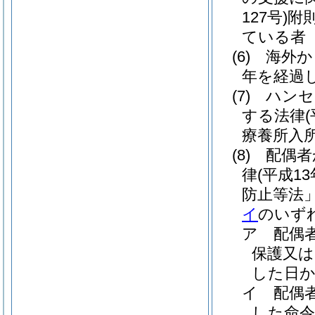
127号)
附
ている者
(6)
海外か
年を経過
(7)
ハンセ
する法律
療養所入
(8)
配偶者
律
(平成1
防止等法」
イ
のいず
ア
配偶
保護又は
した日か
イ
配偶
した命令