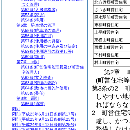
北方奥郷町営住宅
づく管理)
第52条
(入居資格者)
さつき町営住宅
第53条
(家賃)
脛永駅前町営住宅
第54条
(準用)
末福町営住宅
第6章
駐車場の管理
第55条
(駐車場の管理)
上平町営住宅
第56条
(使用許可)
東横山町営住宅
第57条
(使用者の資格)
第58条
(使用の申込み及び決定)
西横山町営住宅
第59条
(使用許可の取消し等)
下村町営住宅
第60条
(準用)
第7章
補則
村上町営住宅
第61条
(町営住宅監理員及び町営住
第2章
宅管理人)
第62条
(立入検査)
(町営住宅
第63条
(管理の委託)
第3条の2
第64条
(敷地の目的外使用)
第65条
(委任)
しやすい地
第8章
罰則
ればならな
第66条
(過料)
附則
2
町営住宅
附則
(平成23年6月11日条例第17号)
附則
(平成23年9月12日条例第23号)
慮し、かつ
附則
(平成24年6月12日条例第25号)
整備しなけ
附則
(平成25年3月29日条例第12号)