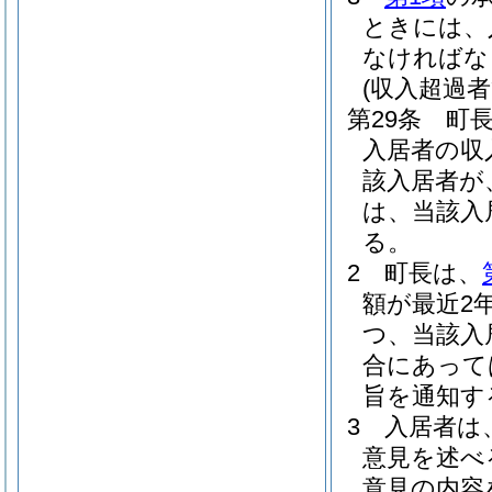
ときには、
なければな
(収入超過
第29条
町
入居者の収
該入居者が
は、当該入
る。
2
町長は、
額が最近2
つ、当該入
合にあって
旨を通知す
3
入居者は
意見を述べ
意見の内容