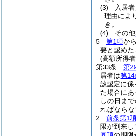
(3)
入居者
理由によ
き。
(4)
その他
5
第1項
か
要と認めた
(高額所得
第33条
第2
居者は
第1
該認定に係
た場合にあ
しの日まで
ればならな
2
前条第1
限が到来し
同項
の期限