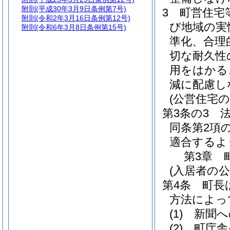
附則
(平成30年3月9日条例第7号)
3
町営住宅
附則
(令和2年3月16日条例第12号)
び地域の実
附則
(令和6年3月8日条例第15号)
準化、合理
切な耐久性
用をはかる
減に配慮し
(公営住宅の
第3条の3
同条第2項
適合するよ
第3章
(入居者の公
第4条
町長
方法によっ
(1)
新聞へ
(2)
町庁舎