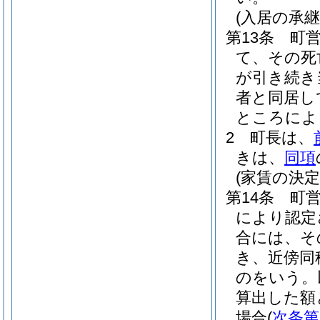
(入居の承継
第13条
町
て、その死
が引き続き
者と同居し
ところによ
2
町長は、
きは、
同項
(家賃の決定
第14条
町
により認定
合には、そ
き、近傍同
のをいう。
算出した額
場合
(
次条第