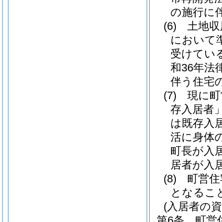
の施行に
(6)
土地収
において
受けてい
和36年法律
伴う住宅
(7)
現に町
存入居者」
は既存入
活に身体
町長が入
居者が入
(8)
町営住
となるこ
(入居者の資
第6条
町営