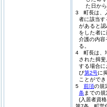
た日から
3
町長は、
者に該当す
があると認
をした者に
介護の内容
る。
4
町長は、
された揖斐
する場合に
び
第2号
に
ことができ
5
前項
の規
条
までの規
(入居者資格
第7条
町営