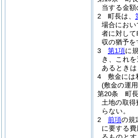
当する金額
2
町長は、
場合におい
者に対して
収の猶予を
3
第1項
に
き、これを
あるときは
4
敷金には
(敷金の運用
第20条
町
土地の取得
らない。
2
前項
の規
に要する費
るものとす