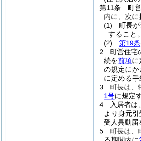
第11条
町
内に、次に
(1)
町長が
すること
(2)
第19条
2
町営住宅
続を
前項
に
の規定にか
に定める手
3
町長は、
1号
に規定
4
入居者は
より身元引
受人異動届
5
町長は、
る期間内に