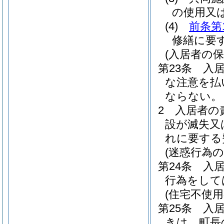
の使用又
(4)
前条第
修繕に要
(入居者の保
第23条
入
な注意を払
ならない。
2
入居者の
設が滅失又
れに要する
(迷惑行為の
第24条
入
行為をして
(住宅不使用
第25条
入
きは、町長