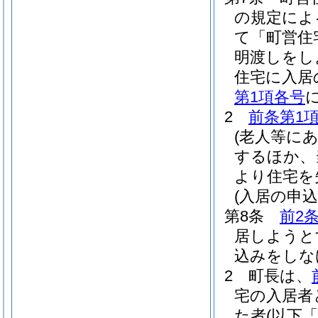
の規定によ
て「町営住
明渡しをし
住宅に入居
第1項各号
2
前条第1
(老人等に
するほか、
より住宅を
(入居の申
第8条
前2
居しようと
込みをしな
2
町長は、
宅の入居者
た者
(以下