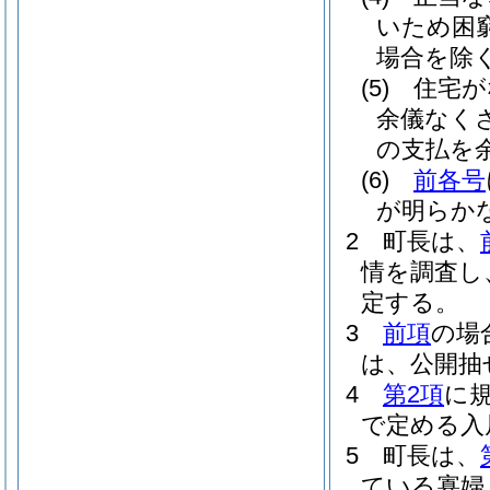
いため困
場合を除く
(5)
住宅が
余儀なく
の支払を
(6)
前各号
が明らか
2
町長は、
情を調査し
定する。
3
前項
の場
は、公開抽
4
第2項
に
で定める入
5
町長は、
ている寡婦