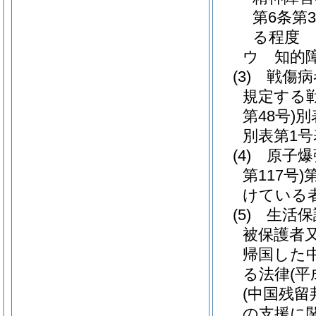
第6条第
る程度
ウ
知的
(3)
戦傷病
規定する
第48号)
別
別表第1号
(4)
原子爆
第117号)
けている
(5)
生活保
被保護者
帰国した
る法律
(平
(中国残
の支援に