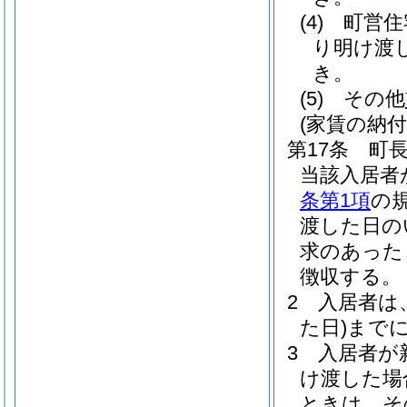
(4)
町営住
り明け渡
き。
(5)
その他
(家賃の納付
第17条
町
当該入居者
条第1項
の
渡した日の
求のあった
徴収する。
2
入居者は
た日)
まで
3
入居者が
け渡した場
ときは、そ