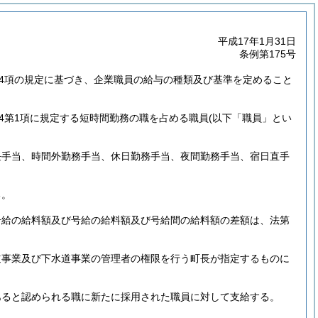
平成17年1月31日
条例第175号
第4項の規定に基づき、企業職員の給与の種類及び基準を定めること
の4第1項に規定する短時間勤務の職を占める職員
(以下「職員」とい
任手当、時間外勤務手当、休日勤務手当、夜間勤務手当、宿日直手
る。
号給の給料額及び号給の給料額及び号給間の給料額の差額は、法第
道事業及び下水道事業の管理者の権限を行う町長が指定するものに
あると認められる職に新たに採用された職員に対して支給する。