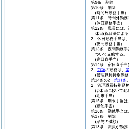
第9条
削除
第10条
削除
(時間外勤務手当)
第11条
時間外勤務
(休日勤務手当)
第12条
職員には、
休日
(祝日法による
2
休日勤務手当は
(夜間勤務手当)
第13条
夜間勤務手
ついて支給する。
(宿日直手当)
第14条
宿日直手当
2
前項
の勤務は、
第
(管理職員特別勤務
第14条の2
第11条
2
管理職員特別勤
は休日において勤
(期末手当)
第15条
期末手当は
(勤勉手当)
第16条
勤勉手当は
第17条
削除
(給与の減額)
第18条
職員が勤務