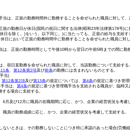
手当は、正規の勤務時間外に勤務することを命ぜられた職員に対して、
正規の勤務日が休日
(国民の祝日に関する法律
(昭和23年法律第178号)
に
休日を除く。)
をいう。以下同じ。)
に当たっても、正規の給与を支給す
、休日において正規の勤務時間中に勤務することを命ぜられた職員に対
当は、正規の勤務時間として午後10時から翌日の午前5時までの間に勤
は、宿日直勤務を命ぜられた職員に対して、当該勤務について支給する
11条
、
第12条第2項
及び
前条
の勤務には含まれないものとする。
手当)
、
第12条第2項
及び
第13条
の規定については、
第4条
の規定に基づき管理
務手当は、
第4条
の規定に基づき管理職手当を支給される職員が、臨時又
務する場合に支給する。
、6月及び12月に職員の在職期間に応じ、かつ、企業の経営状況を考慮
、職員の勤務成績に応じ、かつ、企業の経営状況を考慮して支給する。
しないときは、その勤務しないことにつき特に承認のあった場合
(労働