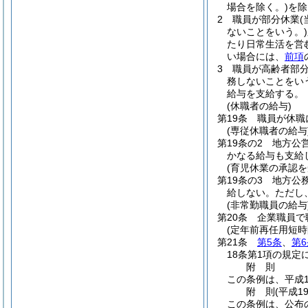
場合を除く。)
を除
2
職員が部分休業
ないことをいう。)
たり日常生活を営
い場合には、
前項
3
職員が高齢者部
務しないことをい
給与を支給する。
(休職者の給与)
第19条
職員が休職
(専従休職者の給与
第19条の2
地方公
かなる給与も支給
(育児休業の承認を
第19条の3
地方公
給しない。
ただし
(非常勤職員の給与
第20条
企業職員で
(定年前再任用短
第21条
第5条
、
第6
18条第1項の規
附
則
この条例は、平成1
附
則
(平成1
この条例は、公布