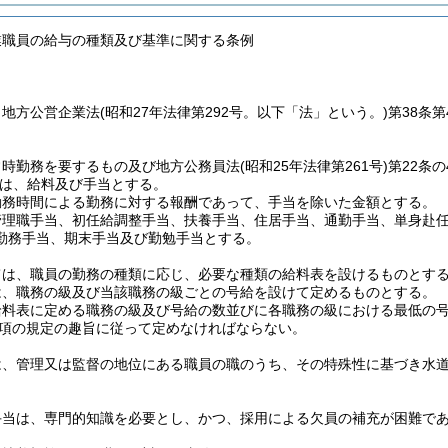
業職員の給与の種類及び基準に関する条例
、地方公営企業法
(昭和27年法律第292号。以下「法」という。)
第38条
常時勤務を要するもの及び地方公務員法
(昭和25年法律第261号)
第22条
は、給料及び手当とする。
勤務時間による勤務に対する報酬であって、手当を除いた金額とする。
管理職手当、初任給調整手当、扶養手当、住居手当、通勤手当、単身赴
勤務手当、期末手当及び勤勉手当とする。
ては、職員の勤務の種類に応じ、必要な種類の給料表を設けるものとす
は、職務の級及び当該職務の級ごとの号給を設けて定めるものとする。
給料表に定める職務の級及び号給の数並びに各職務の級における最低の
第3項の規定の趣旨に従って定めなければならない。
は、管理又は監督の地位にある職員の職のうち、その特殊性に基づき水
手当は、専門的知識を必要とし、かつ、採用による欠員の補充が困難で