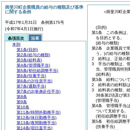
揖斐川町企業職員の給与の種類及び基準
に関する条例
○揖斐川町企
平成17年1月31日 条例第175号
(目的)
(令和7年4月1日施行)
第1条
この条例は
を目的とする。
条項目次
沿革
(給与の種類)
本則
第2条
企業職員で
第1条
(目的)
う。)
の給与の種類
第2条
(給与の種類)
2
給料は、正規の
第3条
(給料表)
3
手当の種類は、
第4条
(管理職手当)
当、管理職員特別
第5条
(初任給調整手当)
(給料表)
第6条
(扶養手当)
第3条
給料につい
第6条の2
(住居手当)
2
給料表の給料額
第7条
(通勤手当)
3
給料表の種類、
第7条の2
(単身赴任手当)
38条第2項及び
第8条
(管理職手当)
第9条
第4条
管理職手当
第10条
ついて支給する。
第11条
(時間外勤務手当)
(初任給調整手当)
第12条
(休日勤務手当)
第5条
初任給調整
第13条
(夜間勤務手当)
(扶養手当)
第14条
(宿日直手当)