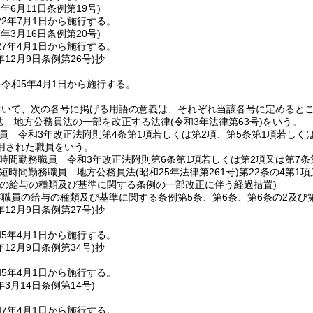
2年6月11日
条例第19号)
2年7月1日から施行する。
7年3月16日
条例第20号)
7年4月1日から施行する。
年12月9日
条例第26号)
抄
令和5年4月1日から施行する。
おいて、次の各号に掲げる用語の意義は、それぞれ当該各号に定めると
法 地方公務員法の一部を改正する法律
(令和3年法律第63号)
をいう。
員 令和3年改正法附則第4条第1項若しくは第2項、第5条第1項若しくは
用された職員をいう。
時間勤務職員 令和3年改正法附則第6条第1項若しくは第2項又は第7
短時間勤務職員 地方公務員法
(昭和25年法律第261号)
第22条の4第1
員の給与の種類及び基準に関する条例の一部改正に伴う経過措置)
職員の給与の種類及び基準に関する条例第5条、第6条、第6条の2及び
年12月9日
条例第27号)
抄
5年4月1日から施行する。
年12月9日
条例第34号)
抄
5年4月1日から施行する。
年3月14日
条例第14号)
7年4月1日から施行する。