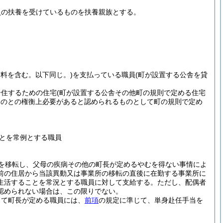
員の扶養を受けているものを扶養親族とする。
用料を含む。以下同じ。)
を支払っている職員
(町が設置する公舎を貸
居住するための住宅
(町が設置する公舎その他町の規則で定める住宅
のものとの権衡上必要があると認められるものとして町の規則で定め
とを常例とする職員
を移転し、父母の疾病その他の町長が定めるやむを得ない事情によ
前の住居から当該異動又は事業所の移転の直後に在勤する事業所に
生活することを常況とする職員に対して支給する。
ただし、配偶者
認められない場合は、この限りでない。
して町長が定める職員には、
前項
の規定に準じて、単身赴任手当を