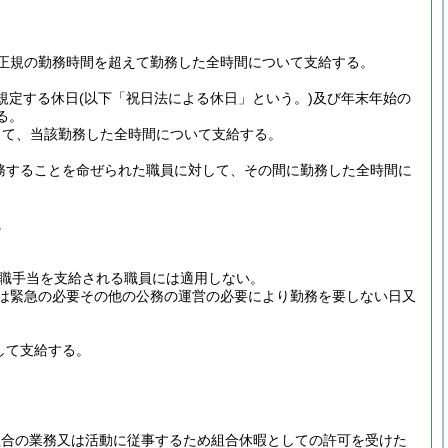
正規の勤務時間を超えて勤務した全時間について支給する。
規定する休日
(以下「祝日法による休日」という。)
及び年末年始の
る。
して、当該勤務した全時間について支給する。
務することを命ぜられた職員に対して、その間に勤務した全時間に
。
職手当を支給される職員には適用しない。
は緊急の必要その他の公務の運営の必要により勤務を要しない日又
して支給する。
組合の業務又は活動に従事するため組合休暇としての許可を受けた