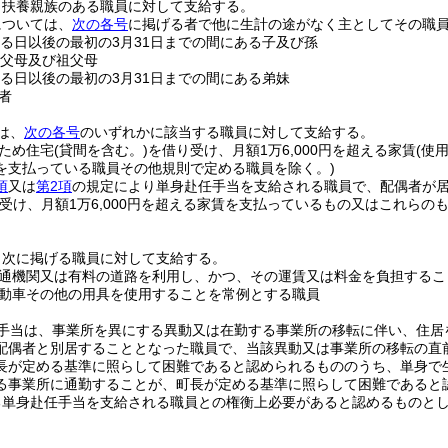
、扶養親族のある職員に対して支給する。
については、
次の各号
に掲げる者で他に生計の途がなく主としてその職
する日以後の最初の3月31日までの間にある子及び孫
の父母及び祖父母
する日以後の最初の3月31日までの間にある弟妹
者
は、
次の各号
のいずれかに該当する職員に対して支給する。
ため住宅
(貸間を含む。)
を借り受け、月額1万6,000円を超える家賃
(使
を支払っている職員その他規則で定める職員を除く。)
項
又は
第2項
の規定により単身赴任手当を支給される職員で、配偶者が
受け、月額1万6,000円を超える家賃を支払っているもの又はこれら
、次に掲げる職員に対して支給する。
通機関又は有料の道路を利用し、かつ、その運賃又は料金を負担するこ
動車その他の用具を使用することを常例とする職員
手当は、事業所を異にする異動又は在勤する事業所の移転に伴い、住居
配偶者と別居することとなった職員で、当該異動又は事業所の移転の直
長が定める基準に照らして困難であると認められるもののうち、単身で
る事業所に通勤することが、町長が定める基準に照らして困難であると
る単身赴任手当を支給される職員との権衡上必要があると認めるものと