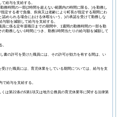
して給与を支給する。
の勤務時間の一部
(2時間を超えない範囲内の時間に限る。)
を勤務し
が指定する者で負傷、疾病又は老齢により町長が指定する期間にわ
と認められる場合における休暇をいう。)
の承認を受けて勤務しな
給与額を減額して給与を支給する。
職員に係る定年退職日までの期間中、1週間の勤務時間の一部を勤
その勤務しない1時間につき、勤務1時間当たりの給与額を減額して
る。
だし書の許可を受けた職員には、その許可が効力を有する間は、い
認を受けた職員には、育児休業をしている期間については、給与を支
内で給与を支給する。
しくは第22条の5第1項又は地方公務員の育児休業等に関する法律第