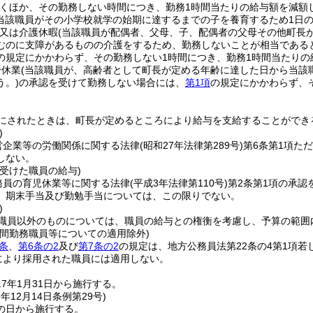
くほか、その勤務しない時間につき、勤務1時間当たりの給与額を減額
(当該職員がその小学校就学の始期に達するまでの子を養育するため1日
又は介護休暇
(当該職員が配偶者、父母、子、配偶者の父母その他町長
むのに支障があるものの介護をするため、勤務しないことが相当である
の規定にかかわらず、その勤務しない1時間につき、勤務1時間当たりの
分休業
(当該職員が、高齢者として町長が定める年齢に達した日から当該
う。)
の承認を受けて勤務しない場合には、
第1項
の規定にかかわらず、
にされたときは、町長が定めるところにより給与を支給することができ
)
営企業等の労働関係に関する法律
(昭和27年法律第289号)
第6条第1項た
しない。
受けた職員の給与)
務員の育児休業等に関する法律
(平成3年法律第110号)
第2条第1項の承
、期末手当及び勤勉手当については、この限りでない。
)
職員以外のものについては、職員の給与との権衡を考慮し、予算の範囲
時間勤務職員等についての適用除外)
条
、
第6条の2
及び
第7条の2
の規定は、地方公務員法第22条の4第1項若
定により採用された職員には適用しない。
7年1月31日から施行する。
9年12月14日
条例第29号)
の日から施行する。