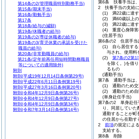
第6条
扶養手当は
第14条の2
(管理職員特別勤務手当)
2
扶養手当の支給
第15条
(期末手当)
(1)
満22歳に達
第16条
(勤勉手当)
(2)
満60歳以上
第17条
(3)
満22歳に達
第18条
(給与の減額)
(4)
重度心身障害
第19条
(休職者の給与)
(住居手当)
第19条の2
(専従休職者の給与)
第6条の2
住居手当
第19条の3
(育児休業の承認を受けた
(1)
自ら居住する
職員の給与)
与され、使用料
第20条
(非常勤職員の給与)
(2)
第7条の2第1
第21条
(定年前再任用短時間勤務職員
を除く。)
を借り
等についての適用除外)
るもの
附則
(通勤手当)
附則
(平成19年12月14日条例第29号)
第7条
通勤手当は
附則
(平成22年6月11日条例第19号)
(1)
通勤のため交
附則
(平成27年3月16日条例第20号)
(2)
通勤のため自
附則
(令和4年12月9日条例第26号)
(単身赴任手当)
附則
(令和4年12月9日条例第27号)
第7条の2
単身赴任
附則
(令和4年12月9日条例第34号)
り、同居していた
附則
(令和7年3月14日条例第14号)
通勤することが町
の住居から在勤す
2
前項
の規定によ
支給する。
第8条
削除