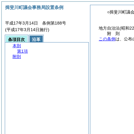
揖斐川町議会事務局設置条例
○揖斐川町議
平成17年3月14日 条例第188号
地方自治法
(昭和2
(平成17年3月14日施行)
附
則
この条例
は、公布
条項目次
沿革
本則
第1項
附則