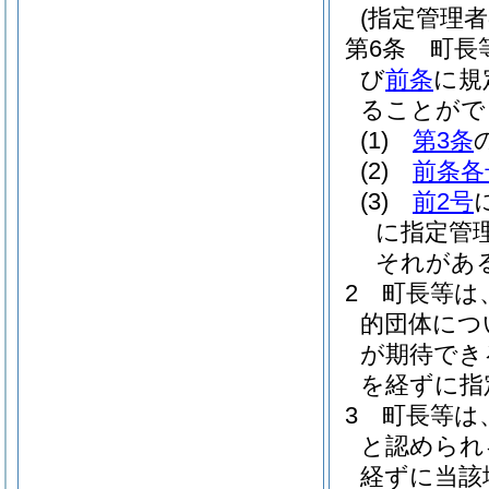
(指定管理
第6条
町長
び
前条
に規
ることがで
(1)
第3条
(2)
前条各
(3)
前2号
に指定管
それがあ
2
町長等は
的団体につ
が期待でき
を経ずに指
3
町長等は
と認められ
経ずに当該