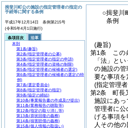
揖斐川町公の施設の指定管理者の指定の
手続等に関する条例
○揖斐川
条例
平成17年12月14日 条例第215号
(令和5年4月1日施行)
条項目次
沿革
(趣旨)
本則
第1条
(趣旨)
第1条
この
第2条
(指定管理者の公募)
第3条
(指定管理者の指定の申請)
「法」とい
第4条
(指定管理者の資格の制限)
の施設の管
第5条
(指定管理者の候補者の選定)
第6条
(指定管理者の候補者の選定の特
要な事項を
例)
(指定管理者
第7条
(選定委員会)
第8条
(指定管理者の指定)
第2条
町長
第9条
(協定の締結)
施設にあっ
第10条
(事業報告書の作成及び提出)
第11条
(業務報告の聴取等)
管理者に公
第12条
(指定の取り消し等)
げる事項を
第13条
(原状回復の義務)
第14条
(損害賠償の義務)
人その他の
第15条
(個人情報の取扱い)