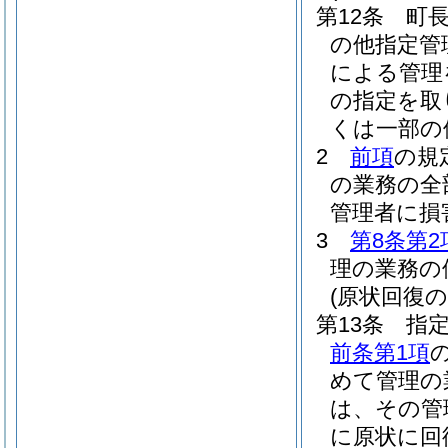
第12条
町
の他指定管
による管理
の指定を取
くは一部の
2
前項
の規
の業務の全
管理者に損
3
第8条第2
理の業務の
(原状回復の
第13条
指
前条第1項
めて管理の
は、その管
に原状に回