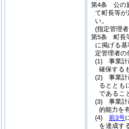
第4条
公の
て町長等が
い。
(指定管理
第5条
町長
に掲げる基
定管理者の
(1)
事業計
確保する
(2)
事業計
るととも
であるこ
(3)
事業計
的能力を
(4)
前3号
を達成す