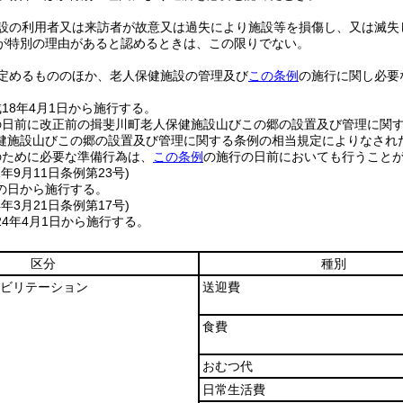
設の利用者又は来訪者が故意又は過失により施設等を損傷し、又は滅失
が特別の理由があると認めるときは、この限りでない。
定めるもののほか、老人保健施設の管理及び
この条例
の施行に関し必要
18年4月1日から施行する。
の日前に改正前の揖斐川町老人保健施設山びこの郷の設置及び管理に関
健施設山びこの郷の設置及び管理に関する条例の相当規定によりなされ
のために必要な準備行為は、
この条例
の施行の日前においても行うこと
1年9月11日
条例第23号)
の日から施行する。
4年3月21日
条例第17号)
4年4月1日から施行する。
区分
種別
ビリテーション
送迎費
食費
おむつ代
日常生活費