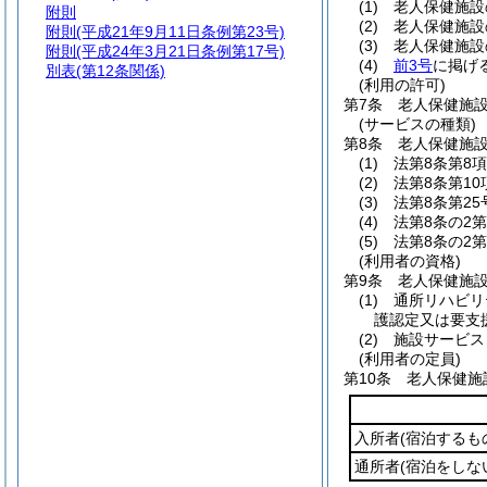
(1)
老人保健施設
附則
(2)
老人保健施設
附則
(平成21年9月11日条例第23号)
(3)
老人保健施設
附則
(平成24年3月21日条例第17号)
(4)
前3号
に掲げ
別表
(第12条関係)
(利用の許可)
第7条
老人保健施
(サービスの種類)
第8条
老人保健施
(1)
法第8条第8
(2)
法第8条第1
(3)
法第8条第2
(4)
法第8条の2
(5)
法第8条の2
(利用者の資格)
第9条
老人保健施
(1)
通所リハビリ
護認定又は要支
(2)
施設サービス
(利用者の定員)
第10条
老人保健施
入所者
(宿泊するも
通所者
(宿泊をしな