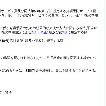
護サービス費及び同法第53条第2項に規定する介護予防サービス費
37号。以下「指定居宅サービス等の基準」という。)
第119条の準用
に係る介護予防のための効果的な支援の方法に関する基準
(平成18
23条の準用規定による
第100条第1項
及び
第3項
に規定する額
40号)
第11条第1項及び第3項に規定する額
長の承認を得なければならない。
利用料金の額を変更する場合につ
と認めるときは、利用料金を減額し、又は免除することができる。
ができる。