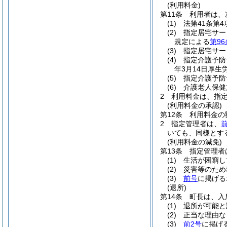
(利用料金)
第11条
利用者は、
(1)
法第41条第
(2)
指定居宅サー
規定による
第9
(3)
指定居宅サー
(4)
指定介護予防
年3月14日厚
(5)
指定介護予防
(6)
介護老人保健
2
利用料金は、指
(利用料金の承認)
第12条
利用料金の
2
指定管理者は、
いても、同様とす
(利用料金の減免)
第13条
指定管理者
(1)
生活が困窮し
(2)
災害等のため
(3)
前号
に掲げる
(退所)
第14条
町長は、入
(1)
退所が可能と
(2)
正当な理由な
(3)
前2号
に掲げ