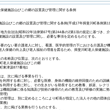
人保健施設山びこの郷の設置及び管理に関する条例
施設山びこの郷の設置及び管理に関する条例(平成17年揖斐川町条例第11
、地方自治法
(昭和22年法律第67号)
第244条の2第1項の規定に基づき、
健施設の設置及び管理に関し、必要な事項を定めるものとする。
必要のない要介護老人に対し、看護、医学的管理の下における介護及び
老人保健の向上及び老人福祉の増進を図るため、揖斐川町老人保健施設
設の名称及び位置は、次のとおりとする。
町老人保健施設山びこの郷
町東津汲877番地1
設は、次に掲げる事業を行う。
を利用する者に対し、必要な医療、身体の機能の維持回復のための訓練
を利用する者に対し、その生きがいを助長するため教養、娯楽、レクリ
は機能訓練に係る知識及び技術の修得のための教育及び研修の実施に努
管理)
設の管理は、別に定めるところにより町長が指定した法人その他の団体
業務)
は、次に掲げる業務を行うものとする。