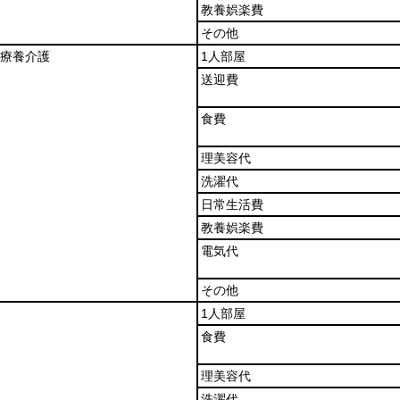
教養娯楽費
その他
療養介護
1人部屋
送迎費
食費
理美容代
洗濯代
日常生活費
教養娯楽費
電気代
その他
1人部屋
食費
理美容代
洗濯代