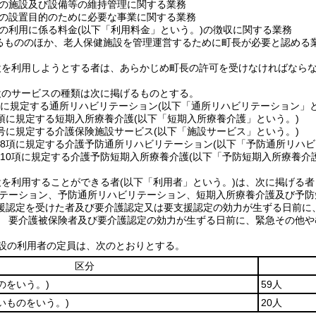
の施設及び設備等の維持管理に関する業務
の設置目的のために必要な事業に関する業務
の利用に係る料金
(以下「利用料金」という。)
の徴収に関する業務
るもののほか、老人保健施設を管理運営するために町長が必要と認める
設を利用しようとする者は、あらかじめ町長の許可を受けなければなら
設のサービスの種類は次に掲げるものとする。
項に規定する通所リハビリテーション
(以下「通所リハビリテーション」と
0項に規定する短期入所療養介護
(以下「短期入所療養介護」という。)
5号に規定する介護保険施設サービス
(以下「施設サービス」という。)
第8項に規定する介護予防通所リハビリテーション
(以下「予防通所リハビ
第10項に規定する介護予防短期入所療養介護
(以下「予防短期入所療養介
設を利用することができる者
(以下「利用者」という。)
は、次に掲げる者
テーション、予防通所リハビリテーション、短期入所療養介護及び予防
援認定を受けた者及び要介護認定又は要支援認定の効力が生ずる日前に
 要介護被保険者及び要介護認定の効力が生ずる日前に、緊急その他や
設の利用者の定員は、次のとおりとする。
区分
のをいう。)
59人
いものをいう。)
20人