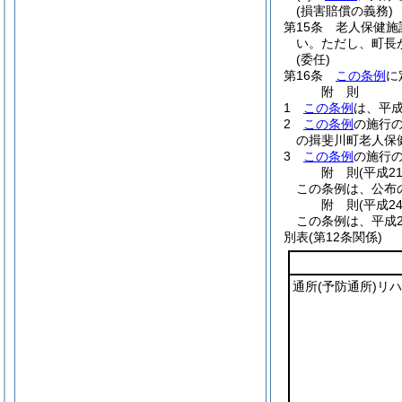
(損害賠償の義務)
第15条
老人保健施
い。
ただし、町長
(委任)
第16条
この条例
に
附
則
1
この条例
は、平成
2
この条例
の施行
の揖斐川町老人保
3
この条例
の施行
附
則
(平成2
この条例は、公布
附
則
(平成2
この条例は、平成2
別表
(第12条関係)
通所
(予防通所)
リハ