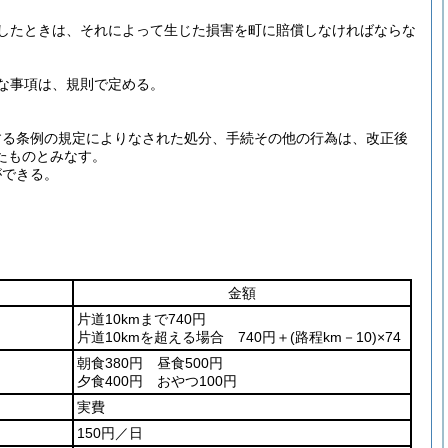
したときは、それによって生じた損害を町に賠償しなければならな
な事項は、規則で定める。
する条例の規定によりなされた処分、手続その他の行為は、改正後
たものとみなす。
ができる。
金額
片道10kmまで740円
片道10kmを超える場合
740円＋
(路程km－10)
×74
朝食380円 昼食500円
夕食400円 おやつ100円
実費
150円／日