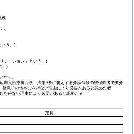
業務
ない。
いう。)
リテーション」という。)
護」)
とする。
短期入所療養介護 法第9条に規定する介護保険の被保険者で要介
、緊急その他やむを得ない理由により必要があると認めた者
むを得ない理由により必要があると認めた者
定員