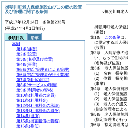
揖斐川町老人保健施設山びこの郷の設置
及び管理に関する条例
○揖斐川町老
平成17年12月14日 条例第233号
揖斐川町老人保健
(平成24年4月1日施行)
(趣旨)
第1条
この条例
は
条項目次
沿革
に規定する老人保
本則
(設置)
第1条
(趣旨)
第2条
入院治療の
第2条
(設置)
い、もって住民の
第3条
(名称及び位置)
(名称及び位置)
第4条
(事業)
第3条
老人保健施
第5条
(指定管理者による管理)
(1)
名称 揖斐川
第6条
(指定管理者が行う業務)
(2)
位置 揖斐川
第7条
(利用の許可)
(事業)
第8条
(サービスの種類)
第4条
老人保健施
第9条
(利用者の資格)
(1)
老人保健施設
第10条
(利用者の定員)
(2)
老人保健施設
第11条
(利用料金)
(3)
老人の介護又
第12条
(利用料金の承認)
(指定管理者による
第13条
(利用料金の減免)
第5条
老人保健施
第14条
(退所)
(指定管理者が行う
第15条
(損害賠償の義務)
第6条
指定管理者
第16条
(委任)