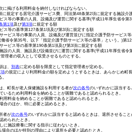
次に掲げる利用料金を納付しなければならない。
4項に規定する居宅介護サービス費、同法第48条第2項に規定する施設介
ビス等の事業の人員、設備及び運営に関する基準
(平成11年厚生省令第
6条第1項
及び
第3項
に規定する額
ビス等の基準第127条第1項及び第3項に規定する額
サービス等の事業の人員、設備及び運営並びに指定介護予防サービス等
生労働省令第35号。以下「指定介護予防サービス等の基準」という。)
第1
サービス等の基準第190条第1項及び第3項に規定する額
施設の人員、施設及び設備並びに運営に関する基準
(平成11年厚生省令第
定管理者の収入として収受させるものとする。
額は、
別表
に定める額を限度として指定管理者が定める。
前項
の規定により利用料金の額を定めようとするときは、あらかじめ町
る。
は、町長が老人保健施設を利用する者が
次の各号
のいずれかに該当する
ているため利用料金を納めることが困難であると認められるとき。
利用料金を納めることが困難であると認められるとき。
場合のほか、特に必要と認めるとき。
所者が
次の各号
のいずれかに該当すると認めるときは、退所させること
認められたとき。
しに施設療養に関する指示に従わないとき。
る場合のほか特別の理由により退所を必要と認めたとき。