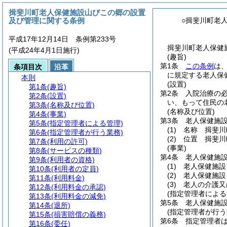
揖斐川町老人保健施設山びこの郷の設置
及び管理に関する条例
○揖斐川町老
平成17年12月14日 条例第233号
揖斐川町老人保健
(平成24年4月1日施行)
(趣旨)
第1条
この条例
は
条項目次
沿革
に規定する老人保
本則
(設置)
第1条
(趣旨)
第2条
入院治療の
第2条
(設置)
い、もって住民の
第3条
(名称及び位置)
(名称及び位置)
第4条
(事業)
第3条
老人保健施
第5条
(指定管理者による管理)
(1)
名称 揖斐川
第6条
(指定管理者が行う業務)
(2)
位置 揖斐川
第7条
(利用の許可)
(事業)
第8条
(サービスの種類)
第4条
老人保健施
第9条
(利用者の資格)
(1)
老人保健施設
第10条
(利用者の定員)
(2)
老人保健施設
第11条
(利用料金)
(3)
老人の介護又
第12条
(利用料金の承認)
(指定管理者による
第13条
(利用料金の減免)
第5条
老人保健施
第14条
(退所)
(指定管理者が行う
第15条
(損害賠償の義務)
第6条
指定管理者
第16条
(委任)