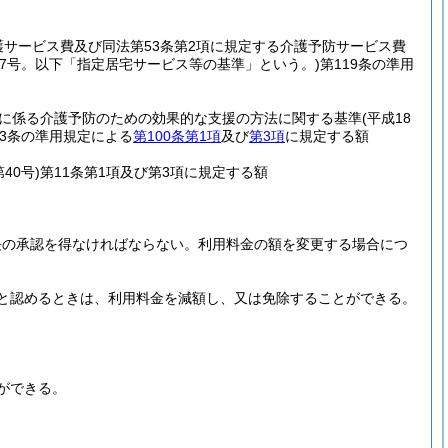
護サービス費及び同法第53条第2項に規定する介護予防サービス費
37号。以下「指定居宅サービス等の基準」という。)
第119条の準用
に係る介護予防のための効果的な支援の方法に関する基準
(平成18
23条の準用規定による
第100条第1項
及び
第3項
に規定する額
40号)
第11条第1項及び第3項に規定する額
長の承認を得なければならない。
利用料金の額を変更する場合につ
と認めるときは、利用料金を減額し、又は免除することができる。
ができる。