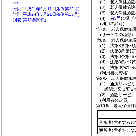
(1)
老人保健施設
附則
(2)
老人保健施設
附則
(平成21年9月11日条例第23号)
(3)
老人保健施設
附則
(平成24年3月21日条例第17号)
(4)
前3号
に掲げ
別表
(第12条関係)
(利用の許可)
第7条
老人保健施
(サービスの種類)
第8条
老人保健施
(1)
法第8条第8
(2)
法第8条第1
(3)
法第8条第2
(4)
法第8条の2
(5)
法第8条の2
(利用者の資格)
第9条
老人保健施
(1)
通所リハビリ
護認定又は要支
(2)
施設サービス
(利用者の定員)
第10条
老人保健施
入所者
(宿泊するも
通所者
(宿泊をしな