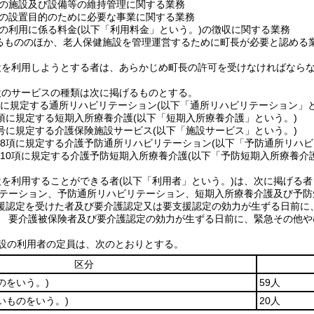
の施設及び設備等の維持管理に関する業務
の設置目的のために必要な事業に関する業務
の利用に係る料金
(以下「利用料金」という。)
の徴収に関する業務
るもののほか、老人保健施設を管理運営するために町長が必要と認める
設を利用しようとする者は、あらかじめ町長の許可を受けなければなら
設のサービスの種類は次に掲げるものとする。
項に規定する通所リハビリテーション
(以下「通所リハビリテーション」と
0項に規定する短期入所療養介護
(以下「短期入所療養介護」という。)
5号に規定する介護保険施設サービス
(以下「施設サービス」という。)
第8項に規定する介護予防通所リハビリテーション
(以下「予防通所リハビ
第10項に規定する介護予防短期入所療養介護
(以下「予防短期入所療養介
設を利用することができる者
(以下「利用者」という。)
は、次に掲げる者
テーション、予防通所リハビリテーション、短期入所療養介護及び予防
援認定を受けた者及び要介護認定又は要支援認定の効力が生ずる日前に
 要介護被保険者及び要介護認定の効力が生ずる日前に、緊急その他や
設の利用者の定員は、次のとおりとする。
区分
のをいう。)
59人
いものをいう。)
20人