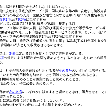
次に掲げる利用料金を納付しなければならない。
4項に規定する居宅介護サービス費、同法第48条第2項に規定する施設介
ビス等の事業の人員、設備及び運営に関する基準
(平成11年厚生省令第
6条第1項
及び
第3項
に規定する額
ビス等の基準第127条第1項及び第3項に規定する額
サービス等の事業の人員、設備及び運営並びに指定介護予防サービス等
生労働省令第35号。以下「指定介護予防サービス等の基準」という。)
第1
サービス等の基準第190条第1項及び第3項に規定する額
施設の人員、施設及び設備並びに運営に関する基準
(平成11年厚生省令第
定管理者の収入として収受させるものとする。
額は、
別表
に定める額を限度として指定管理者が定める。
前項
の規定により利用料金の額を定めようとするときは、あらかじめ町
る。
は、町長が老人保健施設を利用する者が
次の各号
のいずれかに該当する
ているため利用料金を納めることが困難であると認められるとき。
利用料金を納めることが困難であると認められるとき。
場合のほか、特に必要と認めるとき。
所者が
次の各号
のいずれかに該当すると認めるときは、退所させること
認められたとき。
しに施設療養に関する指示に従わないとき。
る場合のほか特別の理由により退所を必要と認めたとき。