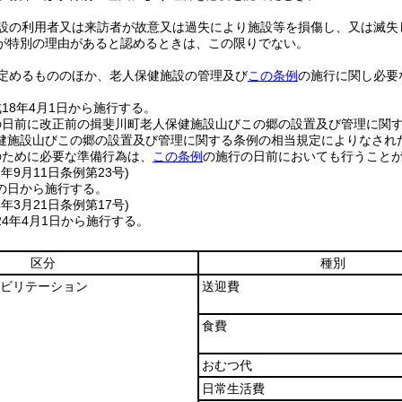
設の利用者又は来訪者が故意又は過失により施設等を損傷し、又は滅失
が特別の理由があると認めるときは、この限りでない。
定めるもののほか、老人保健施設の管理及び
この条例
の施行に関し必要
18年4月1日から施行する。
の日前に改正前の揖斐川町老人保健施設山びこの郷の設置及び管理に関
健施設山びこの郷の設置及び管理に関する条例の相当規定によりなされ
のために必要な準備行為は、
この条例
の施行の日前においても行うこと
1年9月11日
条例第23号)
の日から施行する。
4年3月21日
条例第17号)
4年4月1日から施行する。
区分
種別
ビリテーション
送迎費
食費
おむつ代
日常生活費