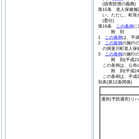
(損害賠償の義務)
第15条
老人保健施
い。
ただし、町長
(委任)
第16条
この条例
に
附
則
1
この条例
は、平成
2
この条例
の施行
の揖斐川町老人保
3
この条例
の施行
附
則
(平成2
この条例は、公布
附
則
(平成2
この条例は、平成2
別表
(第12条関係)
通所
(予防通所)
リハ