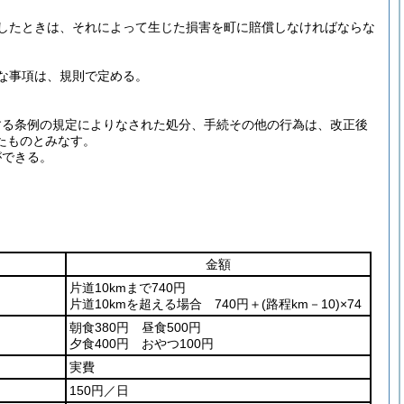
したときは、それによって生じた損害を町に賠償しなければならな
な事項は、規則で定める。
する条例の規定によりなされた処分、手続その他の行為は、改正後
たものとみなす。
ができる。
金額
片道10kmまで740円
片道10kmを超える場合
740円＋
(路程km－10)
×74
朝食380円 昼食500円
夕食400円 おやつ100円
実費
150円／日