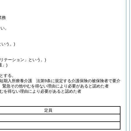
業務
ない。
いう。)
リテーション」という。)
護」)
とする。
短期入所療養介護 法第9条に規定する介護保険の被保険者で要介
、緊急その他やむを得ない理由により必要があると認めた者
むを得ない理由により必要があると認めた者
定員