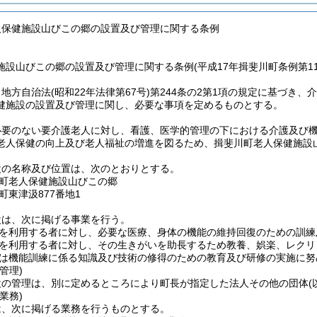
人保健施設山びこの郷の設置及び管理に関する条例
施設山びこの郷の設置及び管理に関する条例(平成17年揖斐川町条例第11
、地方自治法
(昭和22年法律第67号)
第244条の2第1項の規定に基づき、
健施設の設置及び管理に関し、必要な事項を定めるものとする。
必要のない要介護老人に対し、看護、医学的管理の下における介護及び
老人保健の向上及び老人福祉の増進を図るため、揖斐川町老人保健施設
設の名称及び位置は、次のとおりとする。
町老人保健施設山びこの郷
町東津汲877番地1
設は、次に掲げる事業を行う。
を利用する者に対し、必要な医療、身体の機能の維持回復のための訓練
を利用する者に対し、その生きがいを助長するため教養、娯楽、レクリ
は機能訓練に係る知識及び技術の修得のための教育及び研修の実施に努
管理)
設の管理は、別に定めるところにより町長が指定した法人その他の団体
業務)
は、次に掲げる業務を行うものとする。