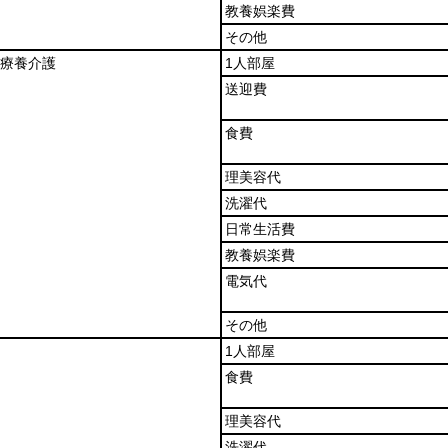
教養娯楽費
その他
療養介護
1人部屋
送迎費
食費
理美容代
洗濯代
日常生活費
教養娯楽費
電気代
その他
1人部屋
食費
理美容代
洗濯代