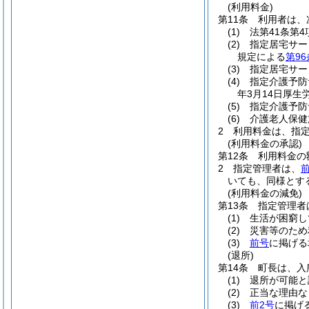
(利用料金)
第11条
利用者は、
(1)
法第41条第
(2)
指定居宅サー
規定による
第9
(3)
指定居宅サー
(4)
指定介護予防
年3月14日厚
(5)
指定介護予防
(6)
介護老人保健
2
利用料金は、指
(利用料金の承認)
第12条
利用料金の
2
指定管理者は、
いても、同様とす
(利用料金の減免)
第13条
指定管理者
(1)
生活が困窮し
(2)
災害等のため
(3)
前号
に掲げる
(退所)
第14条
町長は、入
(1)
退所が可能と
(2)
正当な理由な
(3)
前2号
に掲げ