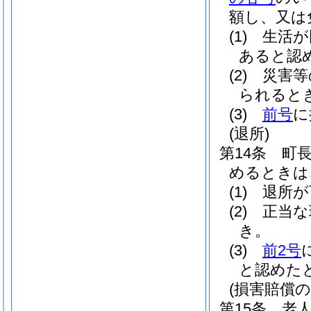
額し、又は
(1)
生活が
あると認
(2)
災害等
られると
(3)
前号
に
(退所)
第14条
町
めるときは
(1)
退所が
(2)
正当な
き。
(3)
前2号
と認めた
(損害賠償の
第15条
老