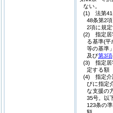
ない。
(1)
法第4
48条第2
2項に規
(2)
指定居
る基準
(
等の基準
及び
第3項
(3)
指定居
定する額
(4)
指定介
びに指定
な支援の
35号。
123条の
額