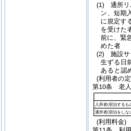
(1)
通所リ
ン、短期
に規定す
を受けた
前に、緊
めた者
(2)
施設サ
生ずる日
あると認
(利用者の定
第10条
老
入所者
(宿泊するも
通所者
(宿泊をしな
(利用料金)
第11条
利