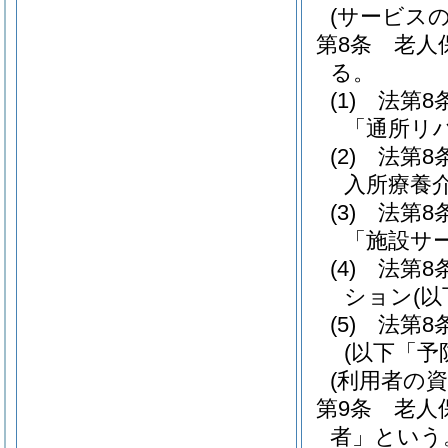
(サービスの
第8条
老人
る。
(1)
法第8
「通所リ
(2)
法第8
入所療養
(3)
法第8
「施設サ
(4)
法第8
ション
(
(5)
法第8
(以下「予
(利用者の資
第9条
老人
者」という