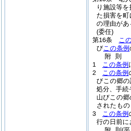
り施設等を
た損害を町
の理由があ
(委任)
第16条
こ
び
この条例
附
則
1
この条例
2
この条例
びこの郷の
処分、手続
山びこの郷
されたもの
3
この条例
行の日前に
附
則
(