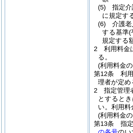
(5)
指定介
に規定す
(6)
介護老
する基準
規定する
2
利用料金
る。
(利用料金の
第12条
利
理者が定め
2
指定管理
とするとき
い。
利用料
(利用料金の
第13条
指
の各号
のい