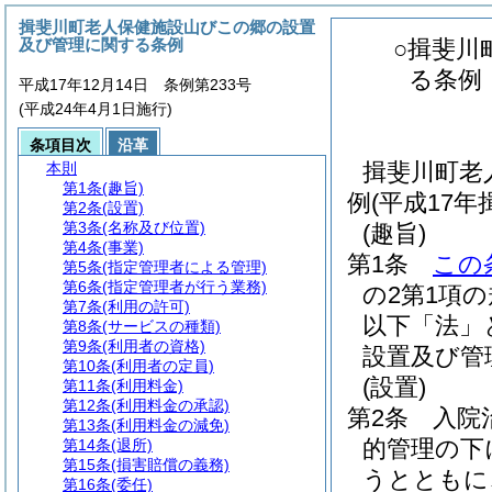
揖斐川町老人保健施設山びこの郷の設置
及び管理に関する条例
○揖斐川
る条例
平成17年12月14日 条例第233号
(平成24年4月1日施行)
条項目次
沿革
揖斐川町老
本則
第1条
(趣旨)
例(平成17
第2条
(設置)
第3条
(名称及び位置)
(趣旨)
第4条
(事業)
第1条
この
第5条
(指定管理者による管理)
第6条
(指定管理者が行う業務)
の2第1項
第7条
(利用の許可)
以下「法」
第8条
(サービスの種類)
第9条
(利用者の資格)
設置及び管
第10条
(利用者の定員)
(設置)
第11条
(利用料金)
第12条
(利用料金の承認)
第2条
入院
第13条
(利用料金の減免)
的管理の下
第14条
(退所)
第15条
(損害賠償の義務)
うとともに
第16条
(委任)