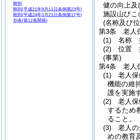
附則
健の向上及
附則
(平成21年9月11日条例第23号)
施設山びこ
附則
(平成24年3月21日条例第17号)
別表
(第12条関係)
(名称及び位
第3条
老人
(1)
名称 
(2)
位置 
(事業)
第4条
老人
(1)
老人保
機能の維
護を実施
(2)
老人保
するため
ること。
(3)
老人の
めの教育