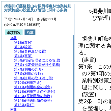
揖斐川町藤橋新山村振興等農林漁業特別
対策施設の設置及び管理に関する条例
○揖斐川
び管理
平成17年12月14日 条例第221号
(令和元年10月1日施行)
条項目次
沿革
揖斐川町藤
本則
第1条
(趣旨)
理に関する条
第2条
(設置)
第3条
(名称及び位置)
る。
第4条
(事業)
(趣旨)
第5条
(指定管理者による管理)
第6条
(指定管理者が行う業務)
第1条
この
第7条
(利用の許可)
の2第1項
第8条
(利用の制限)
第9条
(許可の取り消し等)
業特別対策
第10条
(利用料金)
理に関し、
第11条
(利用料金の減免)
第12条
(利用料金の不還付)
(設置)
第13条
(原状回復の義務)
第2条
町の
第14条
(損害賠償の義務)
第15条
(委任)
を整備し、
附則