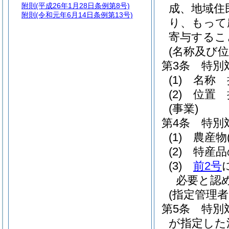
附則
(平成26年1月28日条例第8号)
成、地域住
附則
(令和元年6月14日条例第13号)
り、もって
寄与するこ
(名称及び位
第3条
特別
(1)
名称 
(2)
位置 
(事業)
第4条
特別
(1)
農産物
(2)
特産品
(3)
前2号
必要と認
(指定管理
第5条
特別
が指定した