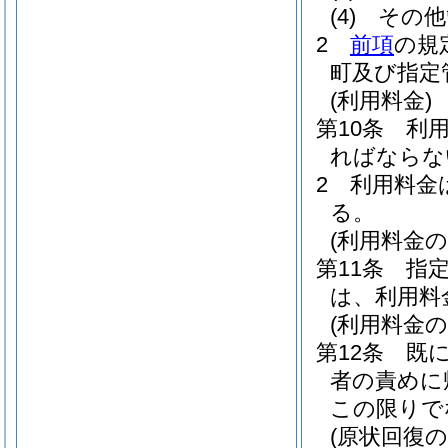
(4)
その他
2
前項
の規
町及び指定
(利用料金)
第10条
利用
ればならな
2
利用料金
る。
(利用料金の
第11条
指
は、利用料
(利用料金の
第12条
既
者の責めに
この限りで
(原状回復の