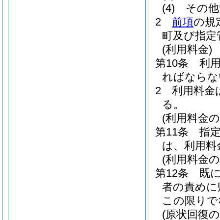
(4)
その他
2
前項
の規
町及び指定
(利用料金)
第10条
利用
ればならな
2
利用料金
る。
(利用料金の
第11条
指
は、利用料
(利用料金の
第12条
既
者の責めに
この限りで
(原状回復の