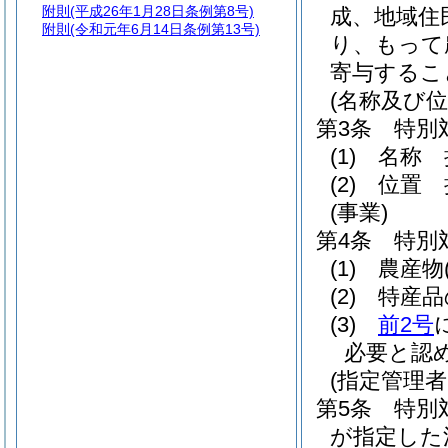
附則
(平成26年1月28日条例第8号)
成、地域住
附則
(令和元年6月14日条例第13号)
り、もって
寄与するこ
(名称及び位
第3条
特別
(1)
名称 
(2)
位置 
(事業)
第4条
特別
(1)
農産物
(2)
特産品
(3)
前2号
必要と認
(指定管理
第5条
特別
が指定した