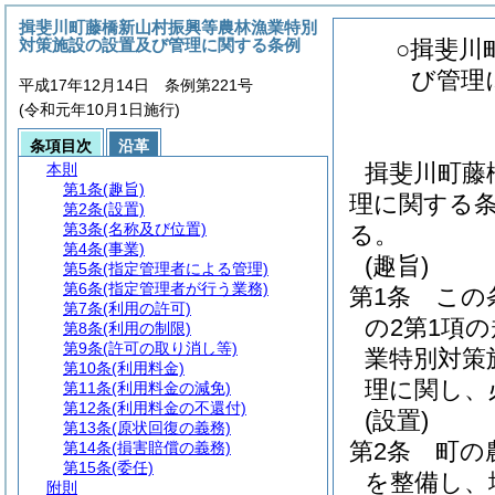
揖斐川町藤橋新山村振興等農林漁業特別
対策施設の設置及び管理に関する条例
○揖斐川
び管理
平成17年12月14日 条例第221号
(令和元年10月1日施行)
条項目次
沿革
揖斐川町藤
本則
第1条
(趣旨)
理に関する条
第2条
(設置)
第3条
(名称及び位置)
る。
第4条
(事業)
(趣旨)
第5条
(指定管理者による管理)
第6条
(指定管理者が行う業務)
第1条
この
第7条
(利用の許可)
の2第1項
第8条
(利用の制限)
第9条
(許可の取り消し等)
業特別対策
第10条
(利用料金)
理に関し、
第11条
(利用料金の減免)
第12条
(利用料金の不還付)
(設置)
第13条
(原状回復の義務)
第2条
町の
第14条
(損害賠償の義務)
第15条
(委任)
を整備し、
附則