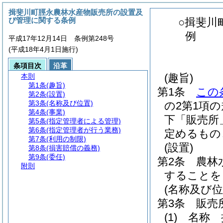
揖斐川町脛永農林水産物販売所の設置及
び管理に関する条例
○揖斐川
例
平成17年12月14日 条例第248号
(平成18年4月1日施行)
条項目次
沿革
(趣旨)
本則
第1条
(趣旨)
第1条
この
第2条
(設置)
第3条
(名称及び位置)
の2第1項
第4条
(事業)
下「販売所
第5条
(指定管理者による管理)
第6条
(指定管理者が行う業務)
定めるもの
第7条
(利用の制限)
(設置)
第8条
(損害賠償の義務)
第9条
(委任)
第2条
農林
附則
することを
(名称及び位
第3条
販売
(1)
名称 