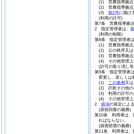
(1)
営農指導拠点
(2)
営農指導拠点
(3)
前2号
に掲げ
(利用の許可)
第7条
営農指導拠
2
指定管理者は、
(利用の制限)
第8条
指定管理者
(1)
営農指導拠点
(2)
公の秩序又は
(3)
営農指導拠点
(4)
その他管理上
(許可の取り消し等
第9条
指定管理者
変更し、若しくは
(1)
この条例
又は
(2)
詐欺その他の
(3)
利用の許可の
(4)
その他管理上
2
前項
の規定によ
(原状回復の義務)
第10条
利用者は、
ればならない。
(損害賠償の義務)
第11条
利用者は、