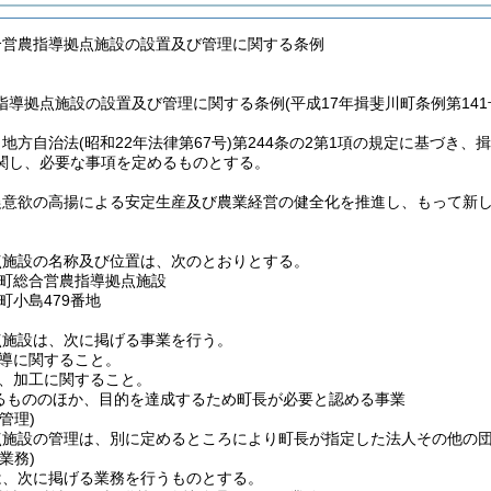
合営農指導拠点施設の設置及び管理に関する条例
導拠点施設の設置及び管理に関する条例(平成17年揖斐川町条例第141
、地方自治法
(昭和22年法律第67号)
第244条の2第1項の規定に基づき、
関し、必要な事項を定めるものとする。
農意欲の高揚による安定生産及び農業経営の健全化を推進し、もって新
点施設の名称及び位置は、次のとおりとする。
町総合営農指導拠点施設
町小島479番地
点施設は、次に掲げる事業を行う。
導に関すること。
、加工に関すること。
るもののほか、目的を達成するため町長が必要と認める事業
管理)
点施設の管理は、別に定めるところにより町長が指定した法人その他の
業務)
は、次に掲げる業務を行うものとする。