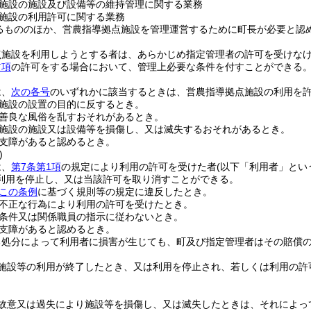
施設の施設及び設備等の維持管理に関する業務
施設の利用許可に関する業務
るもののほか、営農指導拠点施設を管理運営するために町長が必要と認
点施設を利用しようとする者は、あらかじめ指定管理者の許可を受けな
前項
の許可をする場合において、管理上必要な条件を付すことができる
は、
次の各号
のいずれかに該当するときは、営農指導拠点施設の利用を
施設の設置の目的に反するとき。
善良な風俗を乱すおそれがあるとき。
施設の施設又は設備等を損傷し、又は滅失するおそれがあるとき。
支障があると認めるとき。
)
は、
第7条第1項
の規定により利用の許可を受けた者
(以下「利用者」とい
利用を停止し、又は当該許可を取り消すことができる。
この条例
に基づく規則等の規定に違反したとき。
不正な行為により利用の許可を受けたとき。
条件又は関係職員の指示に従わないとき。
支障があると認めるとき。
る処分によって利用者に損害が生じても、町及び指定管理者はその賠償
施設等の利用が終了したとき、又は利用を停止され、若しくは利用の許
故意又は過失により施設等を損傷し、又は滅失したときは、それによっ