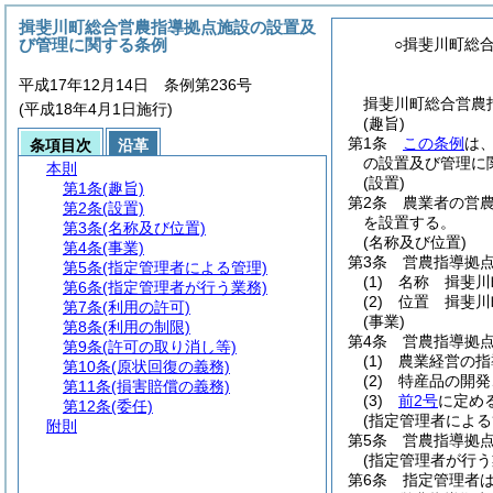
揖斐川町総合営農指導拠点施設の設置及
び管理に関する条例
○揖斐川町総
平成17年12月14日 条例第236号
揖斐川町総合営農指
(平成18年4月1日施行)
(趣旨)
第1条
この条例
は
条項目次
沿革
の設置及び管理に
本則
(設置)
第1条
(趣旨)
第2条
農業者の営
第2条
(設置)
を設置する。
第3条
(名称及び位置)
(名称及び位置)
第4条
(事業)
第3条
営農指導拠
第5条
(指定管理者による管理)
(1)
名称 揖斐川
第6条
(指定管理者が行う業務)
(2)
位置 揖斐川
第7条
(利用の許可)
(事業)
第8条
(利用の制限)
第4条
営農指導拠
第9条
(許可の取り消し等)
(1)
農業経営の指
第10条
(原状回復の義務)
(2)
特産品の開発
第11条
(損害賠償の義務)
(3)
前2号
に定め
第12条
(委任)
(指定管理者による
附則
第5条
営農指導拠
(指定管理者が行う
第6条
指定管理者