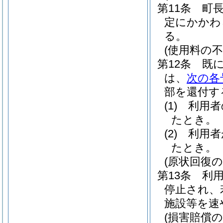
第11条
町
定にかかわ
る。
(使用料の不
第12条
既
は、
次の各
部を還付す
(1)
利用者
たとき。
(2)
利用者
たとき。
(原状回復の
第13条
利
停止され、
施設等を速
(損害賠償の