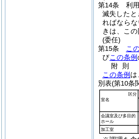
第14条
利
滅失したと
ればならな
きは、この
(委任)
第15条
こ
び
この条例
附
則
この条例
は
別表
(第10条
区分
室名
会議室及び多目的
ホール
加工室