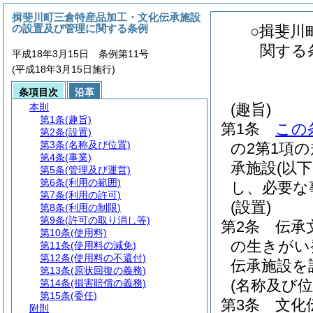
揖斐川町三倉特産品加工・文化伝承施設
の設置及び管理に関する条例
○揖斐川
関する
平成18年3月15日 条例第11号
(平成18年3月15日施行)
条項目次
沿革
(趣旨)
本則
第1条
(趣旨)
第1条
この
第2条
(設置)
第3条
(名称及び位置)
の2第1項
第4条
(事業)
承施設
(以
第5条
(管理及び運営)
第6条
(利用の範囲)
し、必要な
第7条
(利用の許可)
(設置)
第8条
(利用の制限)
第9条
(許可の取り消し等)
第2条
伝承
第10条
(使用料)
の生きがい
第11条
(使用料の減免)
第12条
(使用料の不還付)
伝承施設を
第13条
(原状回復の義務)
(名称及び位
第14条
(損害賠償の義務)
第15条
(委任)
第3条
文化
附則