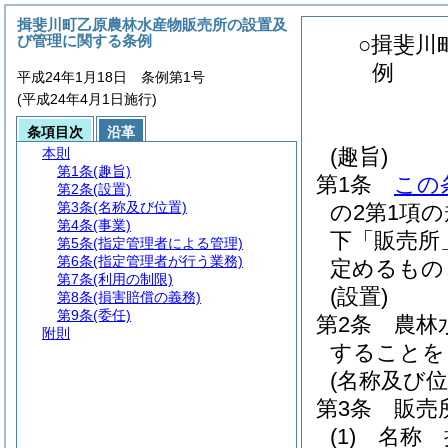
揖斐川町乙原農林水産物販売所の設置及
び管理に関する条例
○揖斐川
例
平成24年1月18日 条例第1号
(平成24年4月1日施行)
条項目次
沿革
(趣旨)
本則
第1条
(趣旨)
第1条
この
第2条
(設置)
第3条
(名称及び位置)
の2第1項
第4条
(事業)
下「販売所
第5条
(指定管理者による管理)
第6条
(指定管理者が行う業務)
定めるもの
第7条
(利用の制限)
(設置)
第8条
(損害賠償の義務)
第9条
(委任)
第2条
農林
附則
することを
(名称及び位
第3条
販売
(1)
名称 