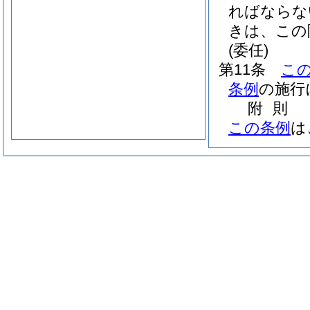
ればならな
きは、この
(委任)
第11条
こ
条例
の施行
附
則
この条例
は