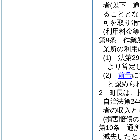
者
(以下「
ることとな
可を取り消
(利用料金等
第9条
作業
業所の利用
(1)
法第2
より算定
(2)
前号
に
と認めら
2
町長は、
自治法第24
者の収入と
(損害賠償の
第10条
通
滅失したと