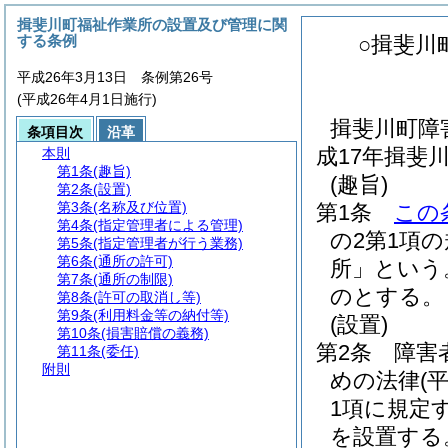
揖斐川町福祉作業所の設置及び管理に関
する条例
○揖斐川
平成26年3月13日 条例第26号
(平成26年4月1日施行)
揖斐川町障
条項目次
沿革
成17年揖斐
本則
第1条
(趣旨)
(趣旨)
第2条
(設置)
第3条
(名称及び位置)
第1条
この
第4条
(指定管理者による管理)
の2第1項
第5条
(指定管理者が行う業務)
第6条
(通所の許可)
所」という
第7条
(通所の制限)
のとする。
第8条
(許可の取消し等)
第9条
(利用料金等の納付等)
(設置)
第10条
(損害賠償の義務)
第2条
障害
第11条
(委任)
附則
めの法律
(
1項に規定
を設置する