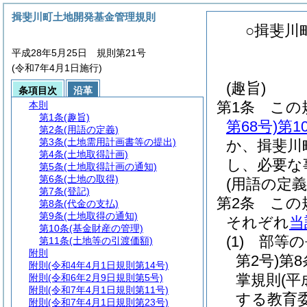
揖斐川町土地開発基金管理規則
○揖斐川
平成28年5月25日 規則第21号
(令和7年4月1日施行)
(趣旨)
条項目次
沿革
第1条
この
本則
第1条
(趣旨)
第68号)
第1
第2条
(用語の定義)
第3条
(土地需用計画書等の提出)
か、揖斐川
第4条
(土地取得計画)
し、必要な
第5条
(土地取得計画の通知)
第6条
(土地の取得)
(用語の定義
第7条
(登記)
第2条
この
第8条
(代金の支払)
第9条
(土地取得の通知)
それぞれ
当
第10条
(基金財産の管理)
(1)
部等の
第11条
(土地等の引渡価額)
附則
第2号)
第
附則
(令和4年4月1日規則第14号)
掌規則
(
附則
(令和6年2月9日規則第5号)
附則
(令和7年4月1日規則第11号)
する教育
附則
(令和7年4月1日規則第23号)