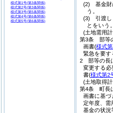
様式第1号
(第3条関係)
(2)
基金財
様式第2号
(第3条関係)
う。
様式第3号
(第5条関係)
様式第4号
(第6条関係)
(3)
引渡し
様式第5号
(第6条関係)
とをいう
(土地需用
第3条
部等
画書
(
様式第
緊急を要す
2
部等の長
変更する必
書
(
様式第2
(土地取得計
第4条
町長
画書に基づ
定年度、需
基金の状況