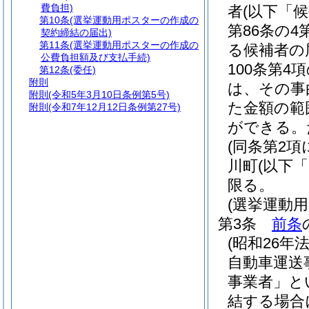
費負担)
者
(以下「
第10条
(選挙運動用ポスターの作成の
第86条の4
契約締結の届出)
第11条
(選挙運動用ポスターの作成の
る候補者の
公費負担額及び支払手続)
100条第
第12条
(委任)
附則
は、その事
附則
(令和5年3月10日条例第5号)
た金額の範
附則
(令和7年12月12日条例第27号)
ができる。
(同条第2
川町
(以下
限る。
(選挙運動
第3条
前条
(昭和26年法
自動車運送
事業者」と
結する場合