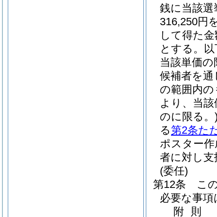
銭に当該選
316,2
して得た金
とする。以
当該単価の
候補者を通
の範囲内の
より、当該
のに限る。
る
第2条た
ポスター作
者に対し支
(委任)
第12条
こ
必要な事項
附
則