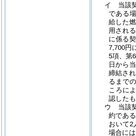
イ
当該
である場
給した燃
用される
に係る契
7,70
5項、第
日から当
締結さ
るまで
ころによ
認したも
ウ
当該
約である
おいて2
場合には