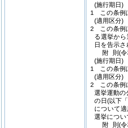
(施行期日)
1
この条例
(適用区分)
2
この条例
る選挙から
日を告示さ
附
則
(
(施行期日)
1
この条例
(適用区分)
2
この条例
選挙運動の
の日
(以下
について適
選挙につい
附
則
(