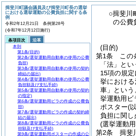
揖斐川町議会議員及び揖斐川町長の選挙
における選挙運動の公費負担に関する条
○揖斐川
例
の公費
令和2年12月21日 条例第28号
(令和7年12月12日施行)
条項目次
沿革
(目的)
本則
第1条
(目的)
第1条
この
第2条
(選挙運動用自動車の使用の公費
負担)
「法」とい
第3条
(選挙運動用自動車の使用の契約
15項の規
締結の届出)
第4条
(選挙運動用自動車の使用の公費
挙における
負担額及び支払手続)
車」という
第5条
(選挙運動用自動車の使用の契約
の指定)
挙運動用ビ
第6条
(選挙運動用ビラの作成の公費負
ポスター
(
担)
第7条
(選挙運動用ビラの作成の契約締
負担に関し
結の届出)
(選挙運動
第8条
(選挙運動用ビラの作成の公費負
担額及び支払手続)
第2条
揖斐
第9条
(選挙運動用ポスターの作成の公