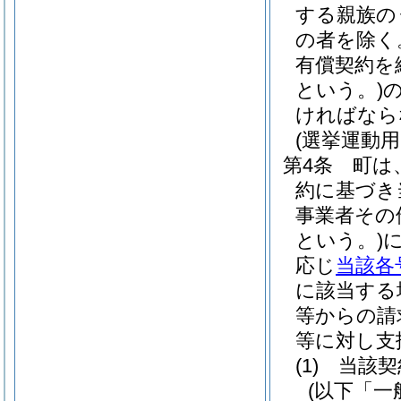
する親族の
の者を除く
有償契約を
という。)
ければなら
(選挙運動
第4条
町は
約に基づき
事業者その
という。)
応じ
当該各
に該当する
等からの請
等に対し支
(1)
当該契
(以下「一