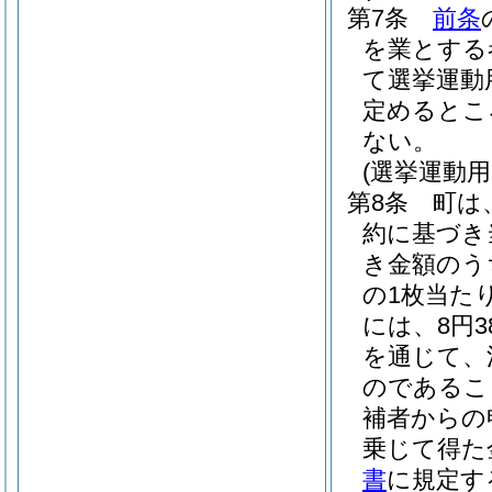
第7条
前条
を業とする
て選挙運動
定めるとこ
ない。
(選挙運動
第8条
町は
約に基づき
き金額のう
の1枚当た
には、8円3
を通じて、
のであるこ
補者からの
乗じて得た
書
に規定す