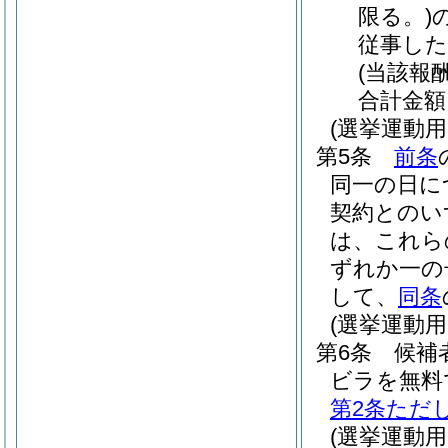
限る。)
従事し
(当該報酬
合計金額
(選挙運動
第5条
前条
同一の日に
契約とのい
は、これら
ずれか一の
して、
同条
(選挙運動
第6条
候補
ビラを無料
第2条ただ
(選挙運動