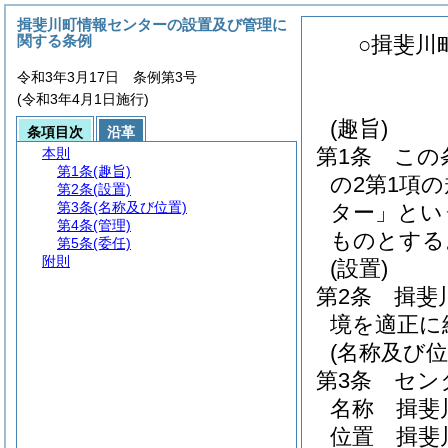
揖斐川町情報センターの設置及び管理に
関する条例
○揖斐川
令和3年3月17日 条例第3号
(令和3年4月1日施行)
(趣旨)
条項目次
沿革
第1条
この
本則
第1条
(趣旨)
の2第1項
第2条
(設置)
第3条
(名称及び位置)
ター」とい
第4条
(管理)
ものとする
第5条
(委任)
附則
(設置)
第2条
揖斐
境を適正に
(名称及び位
第3条
セン
名称 揖斐
位置 揖斐川