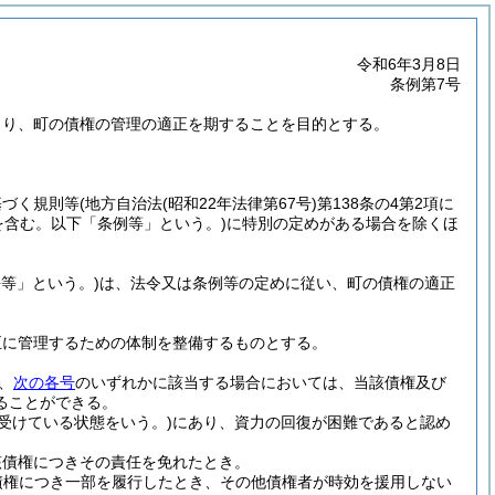
令和6年3月8日
条例第7号
より、町の債権の管理の適正を期することを目的とする。
基づく規則等
(地方自治法
(昭和22年法律第67号)
第138条の4第2項に
を含む。以下「条例等」という。)
に特別の定めがある場合を除くほ
等」という。)
は、法令又は条例等の定めに従い、町の債権の適正
正に管理するための体制を整備するものとする。
、
次の各号
のいずれかに該当する場合においては、当該債権及び
ることができる。
受けている状態をいう。)
にあり、資力の回復が困難であると認め
該債権につきその責任を免れたとき。
債権につき一部を履行したとき、その他債権者が時効を援用しない