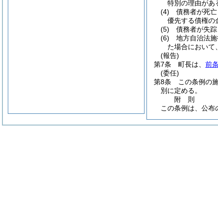
特別の理由があ
(4)
債務者が死亡
優先する債権の
(5)
債務者が失踪
(6)
地方自治法施
た場合において
(報告)
第7条
町長は、
前
(委任)
第8条
この条例の
別に定める。
附
則
この条例は、公布