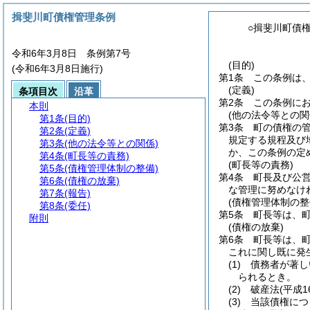
揖斐川町債権管理条例
○揖斐川町債
令和6年3月8日 条例第7号
(目的)
(令和6年3月8日施行)
第1条
この条例は
(定義)
条項目次
沿革
第2条
この条例に
本則
(他の法令等との関
第1条
(目的)
第3条
町の債権の
第2条
(定義)
規定する規程及び
第3条
(他の法令等との関係)
か、この条例の定
第4条
(町長等の責務)
(町長等の責務)
第5条
(債権管理体制の整備)
第4条
町長及び公
第6条
(債権の放棄)
な管理に努めなけ
第7条
(報告)
(債権管理体制の整
第8条
(委任)
第5条
町長等は、
附則
(債権の放棄)
第6条
町長等は、
これに関し既に発
(1)
債務者が著し
られるとき。
(2)
破産法
(平成1
(3)
当該債権につ