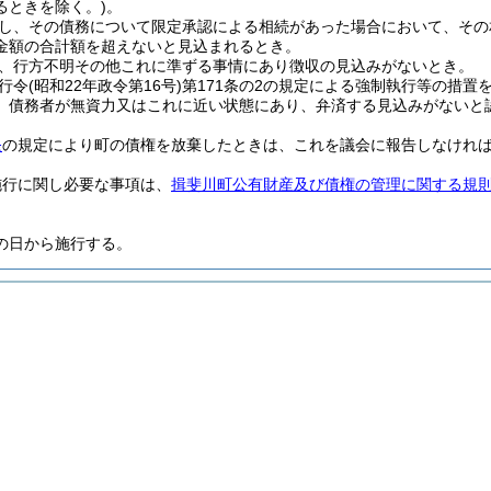
るときを除く。)
。
し、その債務について限定承認による相続があった場合において、その
金額の合計額を超えないと見込まれるとき。
、行方不明その他これに準ずる事情にあり徴収の見込みがないとき。
行令
(昭和22年政令第16号)
第171条の2の規定による強制執行等の措
、債務者が無資力又はこれに近い状態にあり、弁済する見込みがないと
条
の規定により町の債権を放棄したときは、これを議会に報告しなけれ
施行に関し必要な事項は、
揖斐川町公有財産及び債権の管理に関する規
の日から施行する。