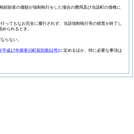
相続財産の価額が強制執行をした場合の費用及び当該町の債権に
置を行ってもなお完全に履行されず、当該強制執行等の措置が終了し
認められるとき。
ばならない。
則
(平成17年揖斐川町規則第52号)
に定めるほか、特に必要な事項は