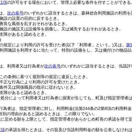
1項
の許可をする場合において、管理上必要な条件を付すことができる
は、
次の各号
のいずれかに該当するときは、森林総合利用施設の利用を
施設の設置の目的に反するとき。
善良な風俗を乱すおそれがあるとき。
施設の施設又は設備等を損傷し、又は滅失するおそれがあるとき。
支障があると認めるとき。
)
の規定により利用の許可を受けた者
(以下「利用者」という。)
又は、
第
利用施設を利用するに当たって、特別の設備をし、又は備付けの物品以
。
は、利用者又は行為者が
次の各号
のいずれかに該当するときは、当該許
この条例に基づく規則等の規定に違反したとき。
不正な行為により利用の許可を受けたとき。
条件又は関係職員の指示に従わないとき。
支障があると認めるとき。
る処分によって利用者又は行為者に損害が生じても、町及び指定管理者
行為者は、指定管理者に対し、利用料金
(法第244条の2第8項の利用料
特別の理由があると認めるときは、この限りでない。
表
に定める額を上限として、指定管理者があらかじめ町長の承認を得て
前項
の承認を得たときは、その旨及び当該利用料金の額を公表しなけれ