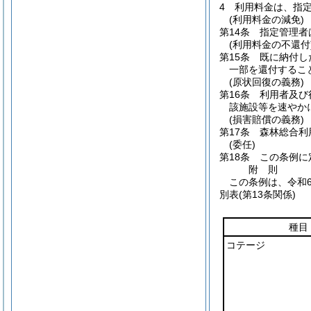
4
利用料金は、指
(利用料金の減免)
第14条
指定管理者
(利用料金の不還付
第15条
既に納付し
一部を還付するこ
(原状回復の義務)
第16条
利用者及び
該施設等を速やか
(損害賠償の義務)
第17条
森林総合利
(委任)
第18条
この条例に
附
則
この条例は、令和
別表
(第13条関係)
種目
コテージ