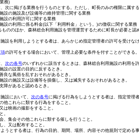
業務)
は、次に掲げる業務を行うものとする。
ただし、町長のみの権限に属す
施設の施設及び設備等の維持管理に関する業務
施設の利用許可に関する業務
施設の利用に係る料金
(以下「利用料金」という。)
の徴収に関する業務
るもののほか、森林総合利用施設を管理運営するために町長が必要と認
用施設を利用しようとする者は、あらかじめ指定管理者の許可を受けな
前項
の許可をする場合において、管理上必要な条件を付すことができる
は、
次の各号
のいずれかに該当するときは、森林総合利用施設の利用を
施設の設置の目的に反するとき。
善良な風俗を乱すおそれがあるとき。
施設の施設又は設備等を損傷し、又は滅失するおそれがあるとき。
支障があると認めるとき。
用施設において、
次の各号
に掲げる行為をしようとする者は、指定管理
の他これらに類する行為をすること。
又は映画の撮影をすること。
と。
会、集会その他これらに類する催しを行うこと。
し、又は配布すること。
けようとする者は、行為の目的、期間、場所、内容その他規則で定める