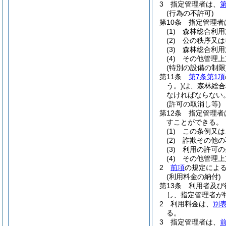
3
指定管理者は、
第
(行為の不許可)
第10条
指定管理者
(1)
森林総合利用
(2)
公の秩序又は
(3)
森林総合利用
(4)
その他管理上
(特別の設備の制限
第11条
第7条第1項
う。)
は、森林総合
なければならない
(許可の取消し等)
第12条
指定管理者
すことができる。
(1)
この条例又は
(2)
詐欺その他の
(3)
利用の許可の
(4)
その他管理上
2
前項
の規定によ
(利用料金の納付)
第13条
利用者及び
し、指定管理者が
2
利用料金は、
別
る。
3
指定管理者は、