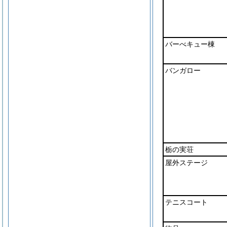
バーべキュー棟
バンガロー
栃の実荘
屋外ステージ
テニスコート