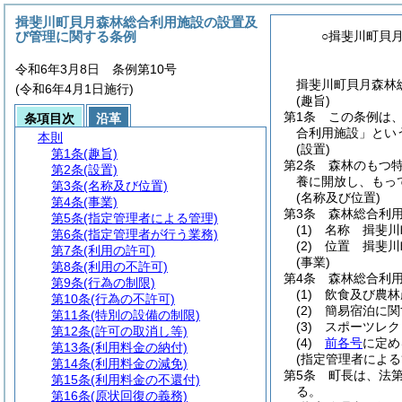
揖斐川町貝月森林総合利用施設の設置及
び管理に関する条例
○揖斐川町貝
令和6年3月8日 条例第10号
揖斐川町貝月森林総
(令和6年4月1日施行)
(趣旨)
第1条
この条例は
条項目次
沿革
合利用施設」とい
本則
(設置)
第1条
(趣旨)
第2条
森林のもつ
第2条
(設置)
養に開放し、もっ
第3条
(名称及び位置)
(名称及び位置)
第4条
(事業)
第3条
森林総合利
第5条
(指定管理者による管理)
(1)
名称 揖斐川
第6条
(指定管理者が行う業務)
(2)
位置 揖斐川町
第7条
(利用の許可)
(事業)
第8条
(利用の不許可)
第4条
森林総合利
第9条
(行為の制限)
(1)
飲食及び農林
第10条
(行為の不許可)
(2)
簡易宿泊に関
第11条
(特別の設備の制限)
(3)
スポーツレク
第12条
(許可の取消し等)
(4)
前各号
に定め
第13条
(利用料金の納付)
(指定管理者による
第14条
(利用料金の減免)
第5条
町長は、法第
第15条
(利用料金の不還付)
る。
第16条
(原状回復の義務)