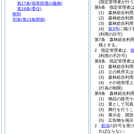
(指定管理者が行う
第17条
(損害賠償の義務)
第6条
指定管理者
第18条
(委任)
(1)
森林総合利用
附則
(2)
森林総合利用
別表
(第13条関係)
(3)
森林総合利用
(4)
前3号
に掲げ
(利用の許可)
第7条
森林総合利
様とする。
2
指定管理者は、
(利用の不許可)
第8条
指定管理者
(1)
森林総合利用
(2)
公の秩序又は
(3)
森林総合利用
(4)
その他管理上
(行為の制限)
第9条
森林総合利
(1)
物品の販売そ
(2)
業として写真
(3)
興行を行うこ
(4)
展示会、競技
(5)
広告物を掲示
2
前項
の許可を受
ればならない。