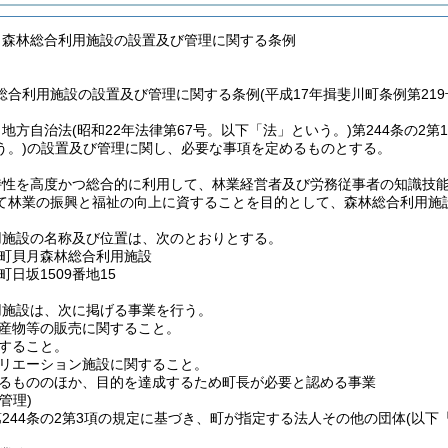
月森林総合利用施設の設置及び管理に関する条例
合利用施設の設置及び管理に関する条例(平成17年揖斐川町条例第219
、地方自治法
(昭和22年法律第67号。以下「法」という。)
第244条の2
う。)
の設置及び管理に関し、必要な事項を定めるものとする。
特性を高度かつ総合的に利用して、林業経営者及び労務従事者の知識技
て林業の振興と福祉の向上に資することを目的として、森林総合利用施
用施設の名称及び位置は、次のとおりとする。
町貝月森林総合利用施設
日坂1509番地15
用施設は、次に掲げる事業を行う。
産物等の販売に関すること。
すること。
リエーション施設に関すること。
るもののほか、目的を達成するため町長が必要と認める事業
管理)
244条の2第3項の規定に基づき、町が指定する法人その他の団体
(以下